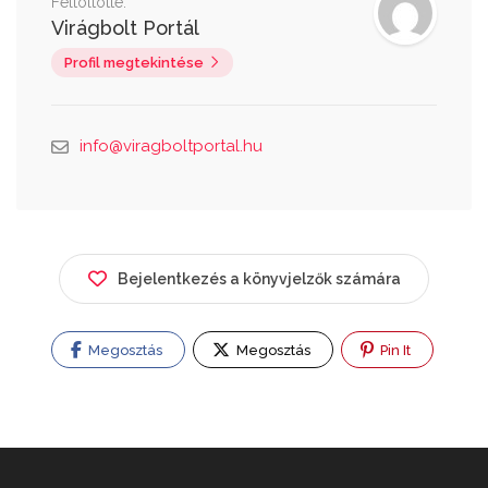
Feltöltötte:
Virágbolt Portál
Profil megtekintése
info@viragboltportal.hu
Bejelentkezés a könyvjelzők számára
Megosztás
Megosztás
Pin It