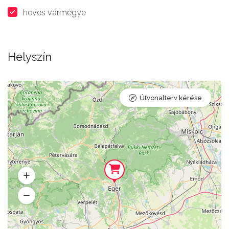
heves vármegye
Helyszín
Útvonalterv kérése