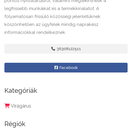
pontos nyitvatartásról, valamint megtekinthetik a
legfrissebb munkáikat és a termékkínálatot. A
folyamatosan frissülő közösségi jelenlétüknek
köszönhetően az ügyfelek mindig naprakész
információkkal rendelkeznek.
36308122511
Facebook
Kategóriák
Virágárus
Régiók