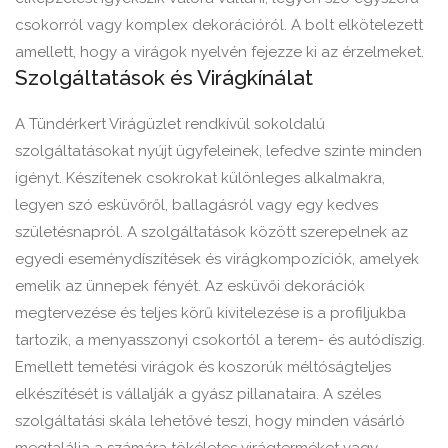
csokorról vagy komplex dekorációról. A bolt elkötelezett
amellett, hogy a virágok nyelvén fejezze ki az érzelmeket.
Szolgáltatások és Virágkínálat
A Tündérkert Virágüzlet rendkívül sokoldalú
szolgáltatásokat nyújt ügyfeleinek, lefedve szinte minden
igényt. Készítenek csokrokat különleges alkalmakra,
legyen szó esküvőről, ballagásról vagy egy kedves
születésnapról. A szolgáltatások között szerepelnek az
egyedi eseménydíszítések és virágkompozíciók, amelyek
emelik az ünnepek fényét. Az esküvői dekorációk
megtervezése és teljes körű kivitelezése is a profiljukba
tartozik, a menyasszonyi csokortól a terem- és autódíszig.
Emellett temetési virágok és koszorúk méltóságteljes
elkészítését is vállalják a gyász pillanataira. A széles
szolgáltatási skála lehetővé teszi, hogy minden vásárló