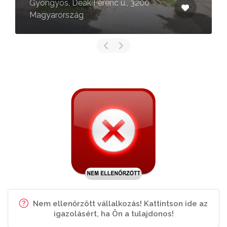
Hilda virágboltja
Apc, Fő út 2-26, 3032 Magyarország
Nem ellenőrzött vállalkozás! Kattintson ide az
igazolásért, ha Ön a tulajdonos!