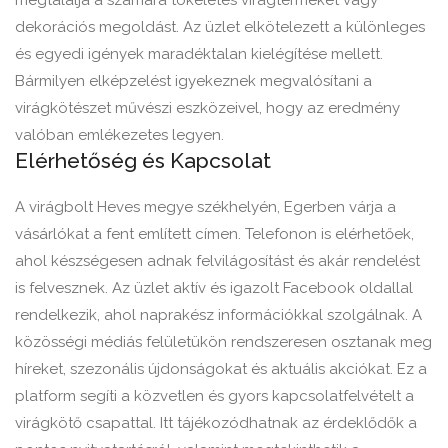
megtalálja a számára tökéletes virágterméket vagy
dekorációs megoldást. Az üzlet elkötelezett a különleges
és egyedi igények maradéktalan kielégítése mellett.
Bármilyen elképzelést igyekeznek megvalósítani a
virágkötészet művészi eszközeivel, hogy az eredmény
valóban emlékezetes legyen.
Elérhetőség és Kapcsolat
A virágbolt Heves megye székhelyén, Egerben várja a
vásárlókat a fent említett címen. Telefonon is elérhetőek,
ahol készségesen adnak felvilágosítást és akár rendelést
is felvesznek. Az üzlet aktív és igazolt Facebook oldallal
rendelkezik, ahol naprakész információkkal szolgálnak. A
közösségi médiás felületükön rendszeresen osztanak meg
híreket, szezonális újdonságokat és aktuális akciókat. Ez a
platform segíti a közvetlen és gyors kapcsolatfelvételt a
virágkötő csapattal. Itt tájékozódhatnak az érdeklődők a