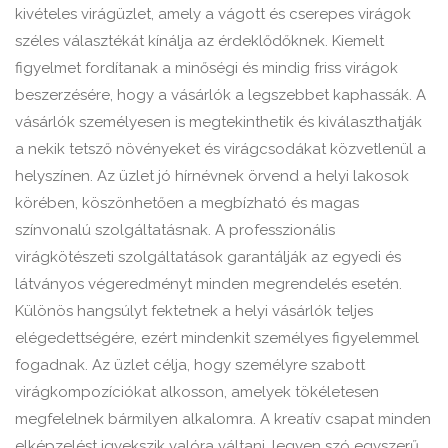
kivételes virágüzlet, amely a vágott és cserepes virágok
széles választékát kínálja az érdeklődőknek. Kiemelt
figyelmet fordítanak a minőségi és mindig friss virágok
beszerzésére, hogy a vásárlók a legszebbet kaphassák. A
vásárlók személyesen is megtekinthetik és kiválaszthatják
a nekik tetsző növényeket és virágcsodákat közvetlenül a
helyszínen. Az üzlet jó hírnévnek örvend a helyi lakosok
körében, köszönhetően a megbízható és magas
színvonalú szolgáltatásnak. A professzionális
virágkötészeti szolgáltatások garantálják az egyedi és
látványos végeredményt minden megrendelés esetén.
Különös hangsúlyt fektetnek a helyi vásárlók teljes
elégedettségére, ezért mindenkit személyes figyelemmel
fogadnak. Az üzlet célja, hogy személyre szabott
virágkompozíciókat alkosson, amelyek tökéletesen
megfelelnek bármilyen alkalomra. A kreatív csapat minden
elképzelést igyekszik valóra váltani, legyen szó egyszerű