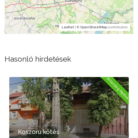
Leaflet
| ©
OpenStreetMap
contributors
Hasonló hirdetések
Jelenleg Nyitva