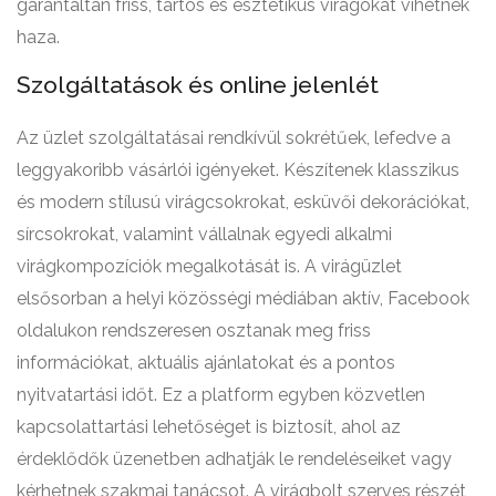
garantáltan friss, tartós és esztétikus virágokat vihetnek
haza.
Szolgáltatások és online jelenlét
Az üzlet szolgáltatásai rendkívül sokrétűek, lefedve a
leggyakoribb vásárlói igényeket. Készítenek klasszikus
és modern stílusú virágcsokrokat, esküvői dekorációkat,
sírcsokrokat, valamint vállalnak egyedi alkalmi
virágkompozíciók megalkotását is. A virágüzlet
elsősorban a helyi közösségi médiában aktív, Facebook
oldalukon rendszeresen osztanak meg friss
információkat, aktuális ajánlatokat és a pontos
nyitvatartási időt. Ez a platform egyben közvetlen
kapcsolattartási lehetőséget is biztosít, ahol az
érdeklődők üzenetben adhatják le rendeléseiket vagy
kérhetnek szakmai tanácsot. A virágbolt szerves részét