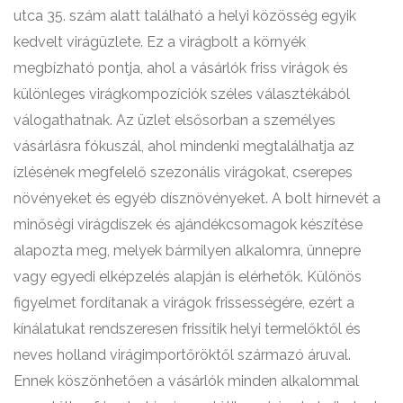
utca 35. szám alatt található a helyi közösség egyik
kedvelt virágüzlete. Ez a virágbolt a környék
megbízható pontja, ahol a vásárlók friss virágok és
különleges virágkompozíciók széles választékából
válogathatnak. Az üzlet elsősorban a személyes
vásárlásra fókuszál, ahol mindenki megtalálhatja az
ízlésének megfelelő szezonális virágokat, cserepes
növényeket és egyéb dísznövényeket. A bolt hírnevét a
minőségi virágdíszek és ajándékcsomagok készítése
alapozta meg, melyek bármilyen alkalomra, ünnepre
vagy egyedi elképzelés alapján is elérhetők. Különös
figyelmet fordítanak a virágok frissességére, ezért a
kínálatukat rendszeresen frissítik helyi termelőktől és
neves holland virágimportőröktől származó áruval.
Ennek köszönhetően a vásárlók minden alkalommal