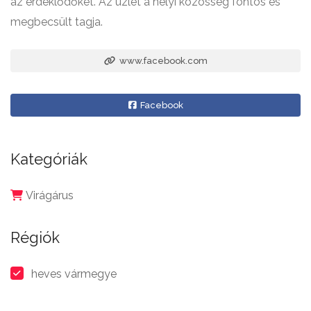
az érdeklődőket. Az üzlet a helyi közösség fontos és
megbecsült tagja.
www.facebook.com
Facebook
Kategóriák
Virágárus
Régiók
heves vármegye