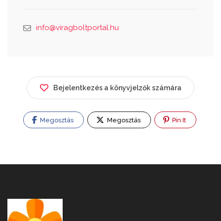
info@viragboltportal.hu
Bejelentkezés a könyvjelzők számára
Megosztás
Megosztás
Pin It