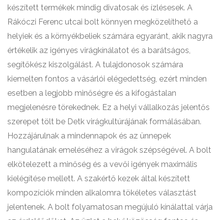
készített termékek mindig divatosak és ízlésesek. A
Rákóczi Ferenc utcai bolt könnyen megközelíthető a
helyiek és a környékbeliek számára egyaránt, akik nagyra
értékelik az igényes virágkínálatot és a barátságos,
segítőkész kiszolgálást. A tulajdonosok számára
kiemelten fontos a vásárlói elégedettség, ezért minden
esetben a legjobb minőségre és a kifogástalan
megjelenésre törekednek. Ez a helyi vállalkozás jelentős
szerepet tölt be Detk virágkultúrájának formálásában.
Hozzájárulnak a mindennapok és az ünnepek
hangulatának emeléséhez a virágok szépségével. A bolt
elkötelezett a minőség és a vevői igények maximális
kielégítése mellett. A szakértő kezek által készített
kompozíciók minden alkalomra tökéletes választást
jelentenek. A bolt folyamatosan megújuló kínálattal várja