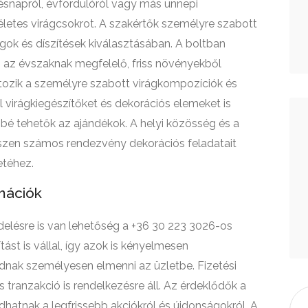
ésnapról, évfordulóról vagy más ünnepi
kéletes virágcsokrot. A szakértők személyre szabott
gok és díszítések kiválasztásában. A boltban
ig az évszaknak megfelelő, friss növényekből
rtozik a személyre szabott virágkompozíciók és
ül virágkiegészítőket és dekorációs elemeket is
bé tehetők az ajándékok. A helyi közösség és a
 hiszen számos rendezvény dekorációs feladatait
letéhez.
mációk
ndelésre is van lehetőség a +36 30 223 3026-os
ást is vállal, így azok is kényelmesen
dnak személyesen elmenni az üzletbe. Fizetési
tranzakció is rendelkezésre áll. Az érdeklődők a
hatnak a legfrissebb akciókról és újdonságokról. A