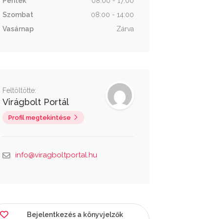
Péntek
08:00 - 17:00
Szombat
08:00 - 14:00
Vasárnap
Zárva
Feltöltötte:
Virágbolt Portál
Profil megtekintése
info@viragboltportal.hu
Bejelentkezés a könyvjelzők