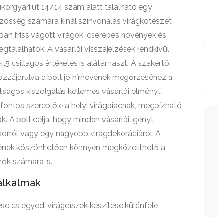
korgyári út 14/14 szám alatt található egy
közösség számára kínál színvonalas virágkötészeti
ban friss vágott virágok, cserepes növények és
találhatók. A vásárlói visszajelzések rendkívül
4,5 csillagos értékelés is alátámaszt. A szakértői
ozzájárulva a bolt jó hírnevének megőrzéséhez a
tságos kiszolgálás kellemes vásárlói élményt
 fontos szereplője a helyi virágpiacnak, megbízható
k. A bolt célja, hogy minden vásárlói igényt
korról vagy egy nagyobb virágdekorációról. A
sének köszönhetően könnyen megközelíthető a
zők számára is.
alkalmak
tése és egyedi virágdíszek készítése különféle