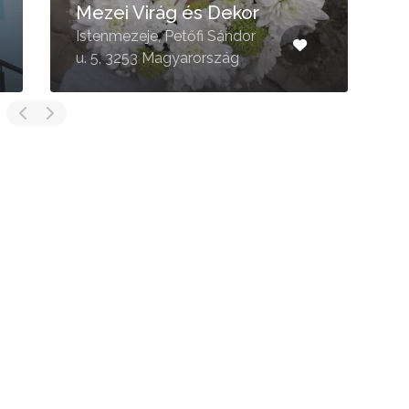
Írisz Virágüzlet
Gyöngyös, Egri út 25, 3200
Magyarország