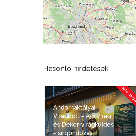
Hasonló hirdetések
Jelenleg Zárva
Je
Százszorszép Virág-