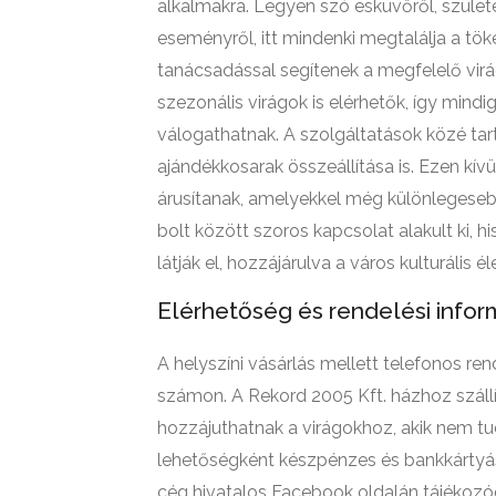
alkalmakra. Legyen szó esküvőről, szület
eseményről, itt mindenki megtalálja a tö
tanácsadással segítenek a megfelelő virá
szezonális virágok is elérhetők, így mind
válogathatnak. A szolgáltatások közé ta
ajándékkosarak összeállítása is. Ezen kív
árusítanak, amelyekkel még különlegeseb
bolt között szoros kapcsolat alakult ki,
látják el, hozzájárulva a város kulturális é
Elérhetőség és rendelési infor
A helyszíni vásárlás mellett telefonos re
számon. A Rekord 2005 Kft. házhoz szállít
hozzájuthatnak a virágokhoz, akik nem tu
lehetőségként készpénzes és bankkártyás 
cég hivatalos Facebook oldalán tájékozód