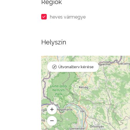
Régiók
heves vármegye
Helyszín
Útvonalterv kérése