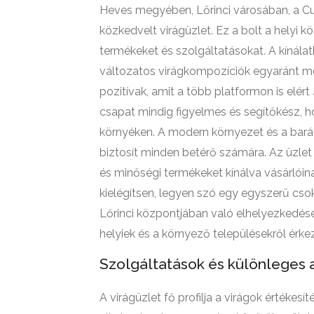
Heves megyében, Lőrinci városában, a Cu
közkedvelt virágüzlet. Ez a bolt a helyi 
termékeket és szolgáltatásokat. A kínálat
változatos virágkompozíciók egyaránt meg
pozitívak, amit a több platformon is elért 
csapat mindig figyelmes és segítőkész, h
környéken. A modern környezet és a bará
biztosít minden betérő számára. Az üzlet
és minőségi termékeket kínálva vásárlóina
kielégítsen, legyen szó egy egyszerű cso
Lőrinci központjában való elhelyezkedé
helyiek és a környező településekről érke
Szolgáltatások és különleges 
A virágüzlet fő profilja a virágok értékesí