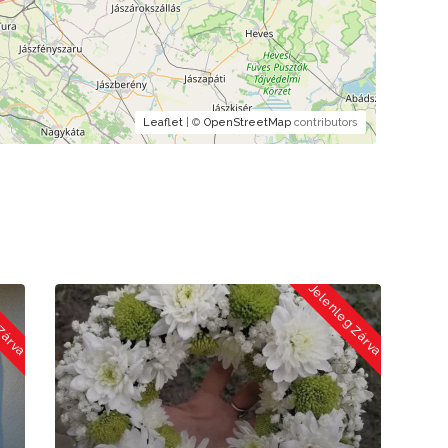
Leaflet
| ©
OpenStreetMap
contributors
lenleg Zárva
Jelenleg Zárva