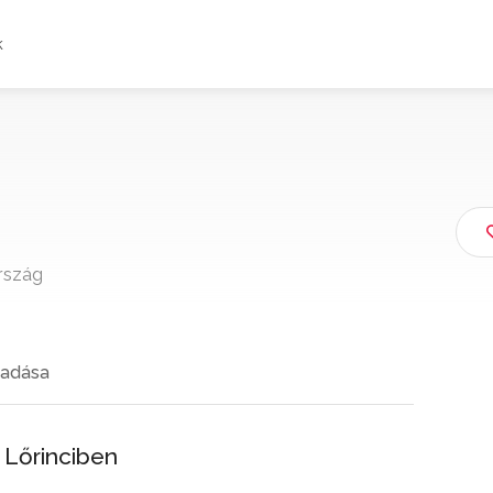
k
rszág
adása
 Lőrinciben