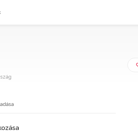
k
rszág
adása
kozása