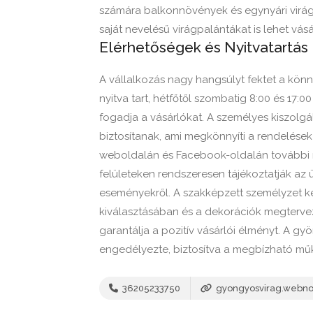
számára balkonnövények és egynyári virágok
saját nevelésű virágpalántákat is lehet vá
Elérhetőségek és Nyitvatartás
A vállalkozás nagy hangsúlyt fektet a könn
nyitva tart, hétfőtől szombatig 8:00 és 17:0
fogadja a vásárlókat. A személyes kiszolgál
biztosítanak, ami megkönnyíti a rendelések
weboldalán és Facebook-oldalán további rés
felületeken rendszeresen tájékoztatják az 
eseményekről. A szakképzett személyzet ké
kiválasztásában és a dekorációk megtervez
garantálja a pozitív vásárlói élményt. A g
engedélyezte, biztosítva a megbízható mű
36205233750
gyongyosvirag.webn