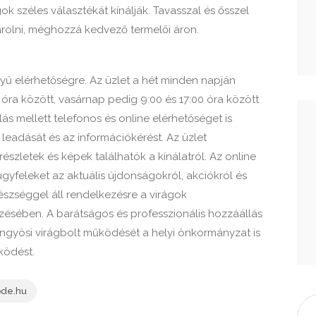
 széles választékát kínálják. Tavasszal és ősszel
sárolni, méghozzá kedvező termelői áron.
yű elérhetőségre. Az üzlet a hét minden napján
0 óra között, vasárnap pedig 9:00 és 17:00 óra között
ás mellett telefonos és online elérhetőséget is
 leadását és az információkérést. Az üzlet
zletek és képek találhatók a kínálatról. Az online
ügyfeleket az aktuális újdonságokról, akciókról és
szséggel áll rendelkezésre a virágok
ésében. A barátságos és professzionális hozzáállás
yöngyösi virágbolt működését a helyi önkormányzat is
ködést.
ode.hu