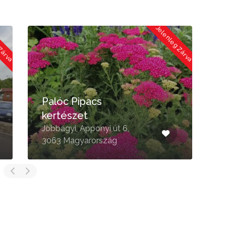
 Zárva
Jelenleg Zárva
Palóc Pipacs
kertészet
H
Jobbágyi, Apponyi út 6,
A
3063 Magyarország
M