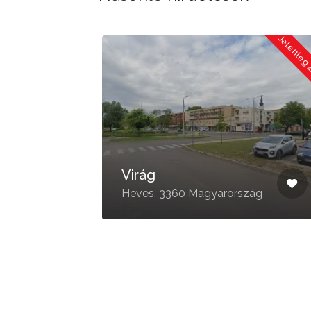
Jelenleg Zárva
Jelenleg
ös
Virág
200
Heves, 3360 Magyarország