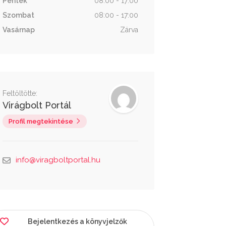
Péntek
08:00 - 17:00
Szombat
08:00 - 17:00
Vasárnap
Zárva
Feltöltötte:
Virágbolt Portál
Profil megtekintése
info@viragboltportal.hu
Bejelentkezés a könyvjelzők