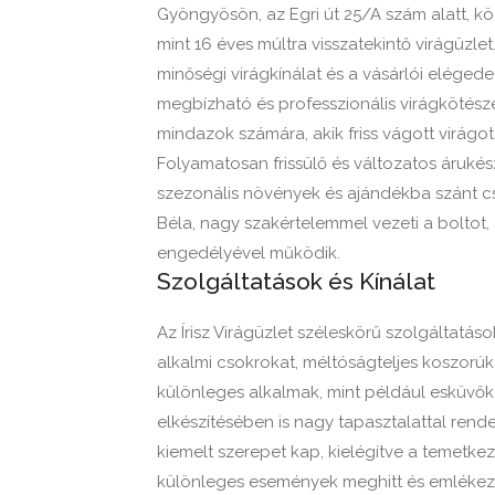
Gyöngyösön, az Egri út 25/A szám alatt, kö
mint 16 éves múltra visszatekintő virágüzle
minőségi virágkínálat és a vásárlói eléged
megbízható és professzionális virágkötészet
mindazok számára, akik friss vágott virág
Folyamatosan frissülő és változatos árukész
szezonális növények és ajándékba szánt cs
Béla, nagy szakértelemmel vezeti a boltot
engedélyével működik.
Szolgáltatások és Kínálat
Az Írisz Virágüzlet széleskörű szolgáltatás
alkalmi csokrokat, méltóságteljes koszorúka
különleges alkalmak, mint például esküvők
elkészítésében is nagy tapasztalattal rend
kiemelt szerepet kap, kielégítve a temetke
különleges események meghitt és emlékeze