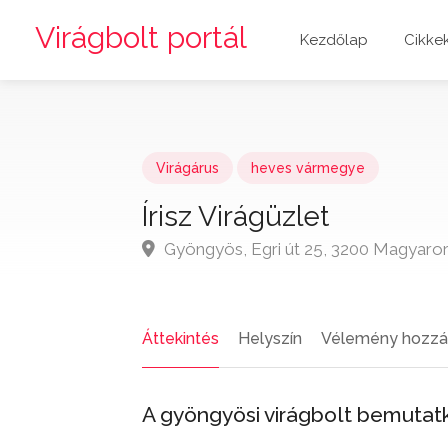
Virágbolt portál
Kezdőlap
Cikke
Virágárus
heves vármegye
Írisz Virágüzlet
Gyöngyös, Egri út 25, 3200 Magyaro
Áttekintés
Helyszín
Vélemény hozzá
A gyöngyösi virágbolt bemutat