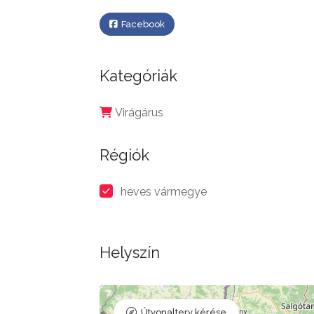
Facebook
Kategóriák
Virágárus
Régiók
heves vármegye
Helyszín
Útvonalterv kérése