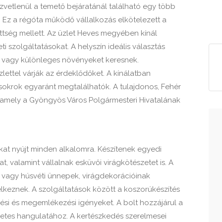
zvetlenül a temető bejáratánál található egy több
t. Ez a régóta működő vállalkozás elkötelezett a
ettség mellett. Az üzlet Heves megyében kínál
i szolgáltatásokat. A helyszín ideális választás
ot vagy különleges növényeket keresnek.
lettel várják az érdeklődőket. A kínálatban
okrok egyaránt megtalálhatók. A tulajdonos, Fehér
, amely a Gyöngyös Város Polgármesteri Hivatalának
okat nyújt minden alkalomra. Készítenek egyedi
t, valamint vállalnak esküvői virágkötészetet is. A
 vagy húsvéti ünnepek, virágdekorációinak
elkeznek. A szolgáltatások között a koszorúkészítés
zési és megemlékezési igényeket. A bolt hozzájárul a
tes hangulatához. A kertészkedés szerelmesei