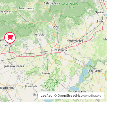
Leaflet
| ©
OpenStreetMap
contributors