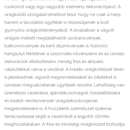
csokorról vagy egy nagyobb esemény dekorációjáról. A
virágküldő szolgálat lehetővé teszi, hogy ne csak a helyi,
hanem a távolabbi ügyfelek is részesüljenek a bolt
gyönyörű virágkölteményeiből. A kínálatban a vágott
virágok mellett megtalálhatók szobanövények,
balkonnövények és kerti dísznövények is. Különös
hangsúlyt fektetnek a szezonális növényekre és az ünnepi
dekorációk elkészítésére, mindig friss és aktuális
választékkal várva a vevőket. A kreatív virágkötészet terén
is jeleskednek, egyedi megrendeléseket és ötleteket is
szívesen megvalósítanak ügyfeleik részére. Lehetőség van
személyes vásárlásra, ajándékcsomagok összeállítására
és kisebb rendezvények virágdekorációjának
megrendelésére is. A hozzáértő személyzet szakmai
tanácsadással segíti a vásárlókat a legjobb döntés
meghozatalában. A friss és minőségi virágkészlet biztosítja,