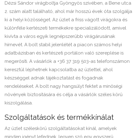
Dézsi Sándor virágboltja Gyöngyös szívében, a Bene utca
2. szám alatt található, ahol már hosszú évek óta szolgálja
ki a helyi közösséget. Az üzlet a friss vágott virágokra és
különféle kertészeti termékekre specializálódott, amivel
kivívta a város egyik legnépszerűbb virágárusának
hírnevét. A bolt stabil jelenlétét a piacon számos helyi
adatbázisban és kertészeti portálon való szereplése is
megerősíti. A vásárlók a +36 37 319 503-as telefonszámon
keresztül léphetnek kapcsolatba az üzlettel, ahol
készséggel adnak tájékoztatást és fogadnak
rendeléseket. A bolt nagy hangsúlyt fektet a minőségi
növények biztosítására és célja a vásárlók széles körű
kiszolgálása.
Szolgáltatások és termékkínálat
Az üzlet széleskörű szolgáltatásokat kínál, amelyek
minden igényt lefednek, legyen szó egy egyszerű