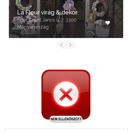
La Fleur virág & dekor
Eger, Szent János u. 7, 3300
Magyarország