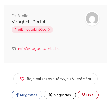
Feltöltötte:
Virágbolt Portál
Profil megtekintése
info@viragboltportal.hu
Bejelentkezés a könyvjelzők számára
Megosztás
Megosztás
Pin It