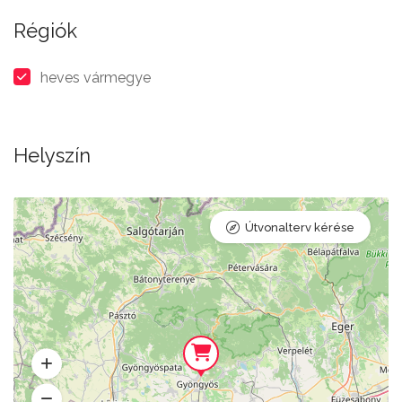
Régiók
heves vármegye
Helyszín
Útvonalterv kérése