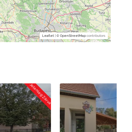
Leaflet
| ©
OpenStreetMap
contributors
 Zárva
Jelenleg Zárva