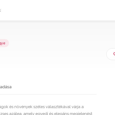
k
gye
adása
ágok és növények széles választékával várja a
örzses azálea, amely egyedi és elegáns megjelenést