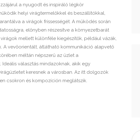
zájárul a nyugodt és inspiráló légkör
ködik helyi virágtermelőkkel és beszállítókkal,
arantálva a virágok frissességét. A működés során
datosságra, előnyben részesítve a környezetbarát
irágok mellett különféle kiegészítők, például vázák,
k. A vevőorientált, átlátható kommunikáció alapvető
k körében méltán népszerű az üzlet a
 Ideális választás mindazoknak, akik egy
 virágüzletet keresnek a városban. Az itt dolgozók
den csokron és kompozíción meglátszik.