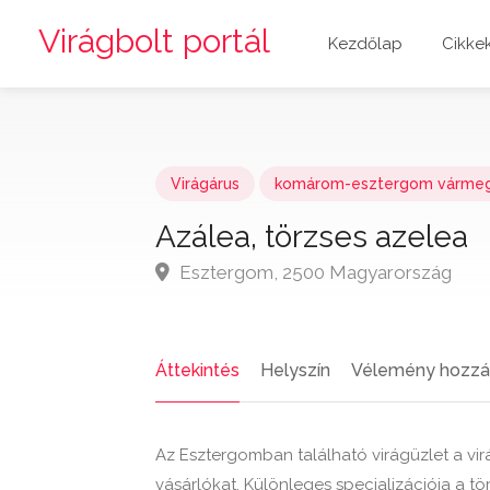
Virágbolt portál
Kezdőlap
Cikke
Virágárus
komárom-esztergom várme
Azálea, törzses azelea
Esztergom, 2500 Magyarország
Áttekintés
Helyszín
Vélemény hozzá
Az Esztergomban található virágüzlet a vir
vásárlókat. Különleges specializációja a t