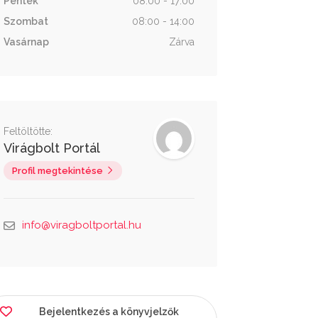
Péntek
08:00 - 17:00
Szombat
08:00 - 14:00
Vasárnap
Zárva
Feltöltötte:
Virágbolt Portál
Profil megtekintése
info@viragboltportal.hu
Bejelentkezés a könyvjelzők