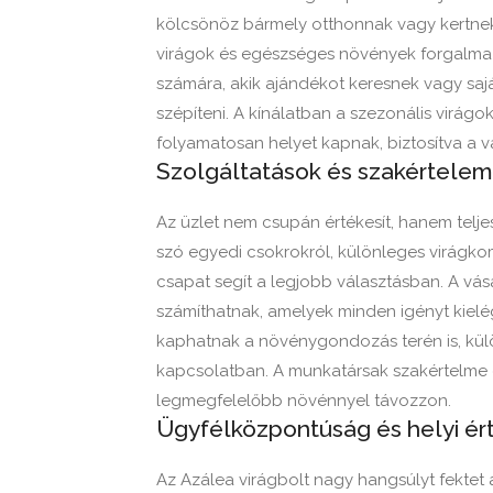
kölcsönöz bármely otthonnak vagy kertnek.
virágok és egészséges növények forgalmazá
számára, akik ajándékot keresnek vagy saj
szépíteni. A kínálatban a szezonális virág
folyamatosan helyet kapnak, biztosítva a 
Szolgáltatások és szakértelem
Az üzlet nem csupán értékesít, hanem telje
szó egyedi csokrokról, különleges virágko
csapat segít a legjobb választásban. A vás
számíthatnak, amelyek minden igényt kielé
kaphatnak a növénygondozás terén is, külö
kapcsolatban. A munkatársak szakértelme 
legmegfelelőbb növénnyel távozzon.
Ügyfélközpontúság és helyi ér
Az Azálea virágbolt nagy hangsúlyt fektet a