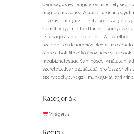
barátságos és hangulatos üzlethelyiség hoz
megteremtéséhez. A bolt szorosan együttmű
ezzel is támogatva a helyi közösséget és g
kiemelt figyelmet fordítanak a környezettu
csomagolási megoldásokat. Az üzletben a v
szalagok és dekorációs elemek is elérhető
része a bolt filozófiájának. A helyi lakoso
megbízhatósága és minőségi kínálata miatt.
szeretetteljes hozzáállású, professzionális
szenvedéllyel végzik munkájukat, ami min
Kategóriák
Virágárus
Régiók