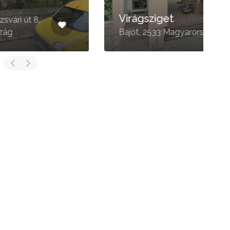
Virágsziget
Á
Bajót, 2533 Magyarország
M