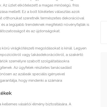
 Az üzlet elkötelezett a magas minőségű, friss
sa mellett. Ez a bolt tökéletes választás azok
át otthonukat szeretnék természetes dekorációval
ok és a legújabb trendeknek megfelelő növényfajták is
változatosságot és az újdonságokat.
s körű virágkötészeti megoldásokat is kínál. Legyen
mpozíciókról vagy lakásdekorációkról, a szakértő
árlók személyre szabott szolgáltatásokra
gítenek. Az ügyfelek részletes tanácsadást
nösen az azáleák speciális igényeivel
garantálja, hogy mindenki a számára
tékek
 kellemes vásárlói élmény biztosítására. A