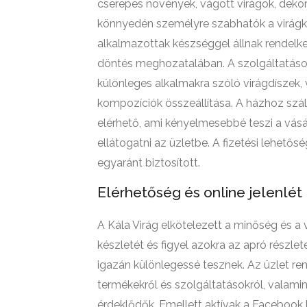
cserepes növények, vágott virágok, dekora
könnyedén személyre szabhatók a virágk
alkalmazottak készséggel állnak rendelke
döntés meghozatalában. A szolgáltatások
különleges alkalmakra szóló virágdíszek
kompozíciók összeállítása. A házhoz szál
elérhető, ami kényelmesebbé teszi a vás
ellátogatni az üzletbe. A fizetési lehető
egyaránt biztosított.
Elérhetőség és online jelenlét
A Kála Virág elkötelezett a minőség és a v
készletét és figyel azokra az apró részle
igazán különlegessé tesznek. Az üzlet ren
termékekről és szolgáltatásokról, valamin
érdeklődők. Emellett aktívak a Facebook 