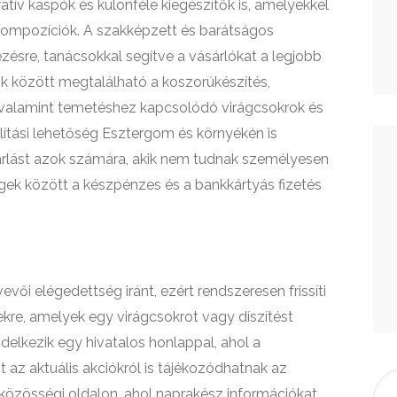
tív kaspók és különféle kiegészítők is, amelyekkel
ompozíciók. A szakképzett és barátságos
zésre, tanácsokkal segítve a vásárlókat a legjobb
 között megtalálható a koszorúkészítés,
, valamint temetéshez kapcsolódó virágcsokrok és
lítási lehetőség Esztergom és környékén is
árlást azok számára, akik nem tudnak személyesen
ségek között a készpénzes és a bankkártyás fizetés
evői elégedettség iránt, ezért rendszeresen frissíti
tekre, amelyek egy virágcsokrot vagy díszítést
delkezik egy hivatalos honlappal, ahol a
t az aktuális akciókról is tájékozódhatnak az
közösségi oldalon, ahol naprakész információkat,