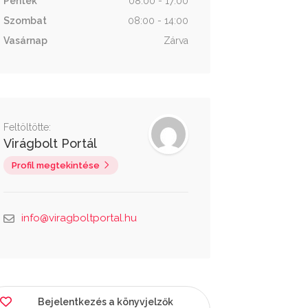
Péntek
08:00 - 17:00
Szombat
08:00 - 14:00
Vasárnap
Zárva
Feltöltötte:
Virágbolt Portál
Profil megtekintése
info@viragboltportal.hu
Bejelentkezés a könyvjelzők