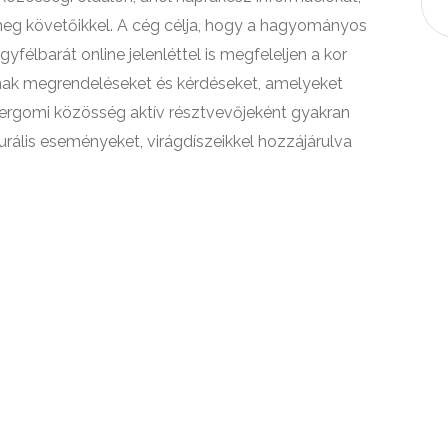
eg követőikkel. A cég célja, hogy a hagyományos
félbarát online jelenléttel is megfeleljen a kor
dnak megrendeléseket és kérdéseket, amelyeket
ergomi közösség aktív résztvevőjeként gyakran
rális eseményeket, virágdíszeikkel hozzájárulva