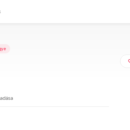
k
gye
adása