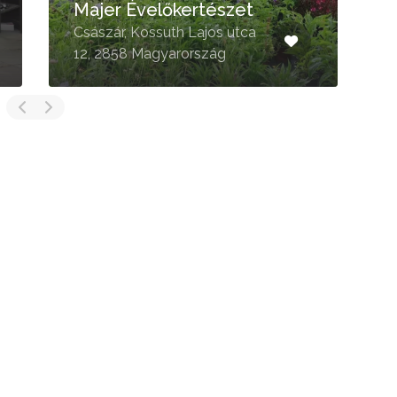
Virágsziget
Bajót, 2533 Magyarország