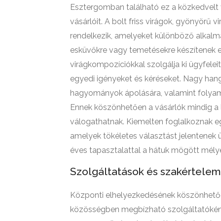
Esztergomban található ez a közkedvelt v
vásárlóit. A bolt friss virágok, gyönyörű
rendelkezik, amelyeket különböző alkalm
esküvőkre vagy temetésekre készítenek el.
virágkompozíciókkal szolgálja ki ügyfele
egyedi igényeket és kéréseket. Nagy hangs
hagyományok ápolására, valamint folyamat
Ennek köszönhetően a vásárlók mindig a 
válogathatnak. Kiemelten foglalkoznak eg
amelyek tökéletes választást jelentenek
éves tapasztalattal a hátuk mögött mélye
Szolgáltatások és szakértelem
Központi elhelyezkedésének köszönhetően
közösségben megbízható szolgáltatóként