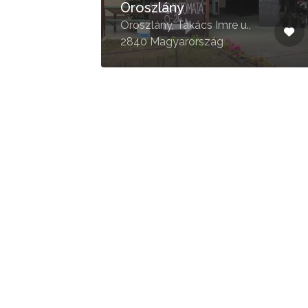
Komárom, Bajcsy-
 u. 7,
Zsilinszky u. 5, 2900
Magyarország