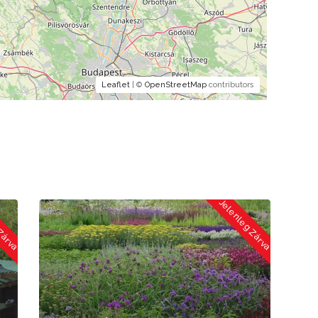
Leaflet
| ©
OpenStreetMap
contributors
eg Zárva
Jelenleg Zárva