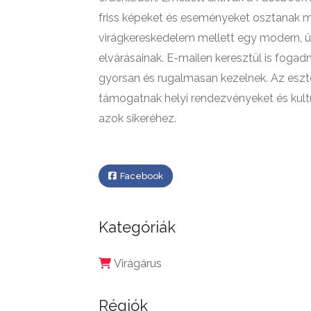
friss képeket és eseményeket osztanak m
virágkereskedelem mellett egy modern, ügy
elvárásainak. E-mailen keresztül is foga
gyorsan és rugalmasan kezelnek. Az eszt
támogatnak helyi rendezvényeket és kultu
azok sikeréhez.
Facebook
Kategóriák
Virágárus
Régiók