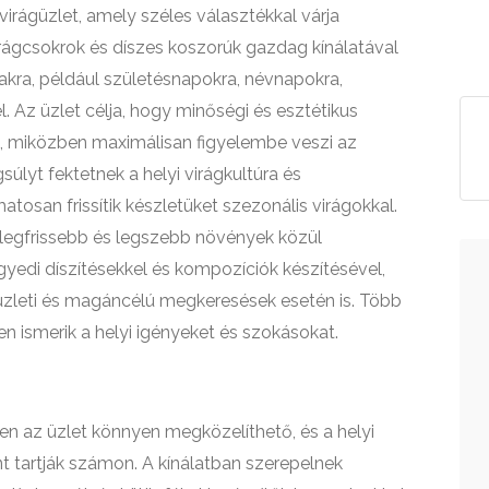
irágüzlet, amely széles választékkal várja
 virágcsokrok és díszes koszorúk gazdag kínálatával
akra, például születésnapokra, névnapokra,
 Az üzlet célja, hogy minőségi és esztétikus
it, miközben maximálisan figyelembe veszi az
úlyt fektetnek a helyi virágkultúra és
osan frissítik készletüket szezonális virágokkal.
legfrissebb és legszebb növények közül
yedi díszítésekkel és kompozíciók készítésével,
 üzleti és magáncélú megkeresések esetén is. Több
n ismerik a helyi igényeket és szokásokat.
 az üzlet könnyen megközelíthető, és a helyi
 tartják számon. A kínálatban szerepelnek