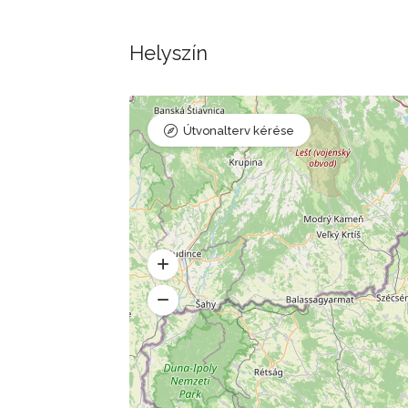
Helyszín
Útvonalterv kérése