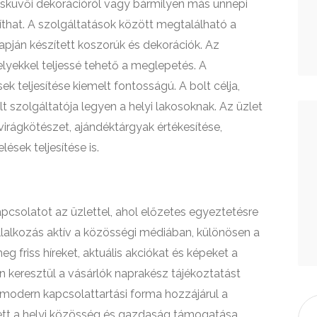
esküvői dekorációról vagy bármilyen más ünnepi
íthat. A szolgáltatások között megtalálható a
apján készített koszorúk és dekorációk. Az
lyekkel teljessé tehető a meglepetés. A
 teljesítése kiemelt fontosságú. A bolt célja,
szolgáltatója legyen a helyi lakosoknak. Az üzlet
virágkötészet, ajándéktárgyak értékesítése,
sek teljesítése is.
apcsolatot az üzlettel, ahol előzetes egyeztetésre
llalkozás aktív a közösségi médiában, különösen a
 friss híreket, aktuális akciókat és képeket a
n keresztül a vásárlók naprakész tájékoztatást
a modern kapcsolattartási forma hozzájárul a
zett a helyi közösség és gazdaság támogatása