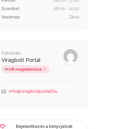
Péntek
08:00 - 17:00
Szombat
08:00 - 14:00
Vasárnap
Zárva
Feltöltötte:
Virágbolt Portál
Profil megtekintése
info@viragboltportal.hu
Bejelentkezés a könyvjelzők