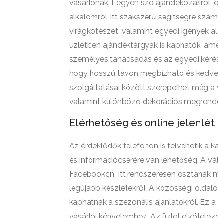
vásárlónak. Legyen szó ajándékozásról, 
alkalomról, itt szakszerű segítségre szám
virágkötészet, valamint egyedi igények al
üzletben ajándéktárgyak is kaphatók, ame
személyes tanácsadás és az egyedi kérések
hogy hosszú távon megbízható és kedvelt 
szolgáltatásai között szerepelhet még a 
valamint különböző dekorációs megrendelé
Elérhetőség és online jelenlét
Az érdeklődők telefonon is felvehetik a k
és információcserére van lehetőség. A vá
Facebookon. Itt rendszeresen osztanak meg
legújabb készletekről. A közösségi oldalo
kaphatnak a szezonális ajánlatokról. Ez 
vásárlói kényelemhez. Az üzlet elkötele