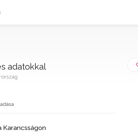
k
es adatokkal
rország
adása
sa Karancsságon