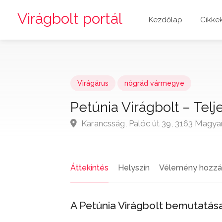
Virágbolt portál
Kezdőlap
Cikke
Virágárus
nógrád vármegye
Petúnia Virágbolt – Telj
Karancsság, Palóc út 39, 3163 Magya
Áttekintés
Helyszín
Vélemény hozzá
A Petúnia Virágbolt bemutatá