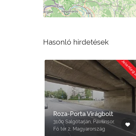
Hasonló hirdetések
Jelenleg Zárva
Jelenleg
Roza-Porta Virágbolt
3100 Salgótarján, Pavilinsor,
Fő tér 2, Magyarország