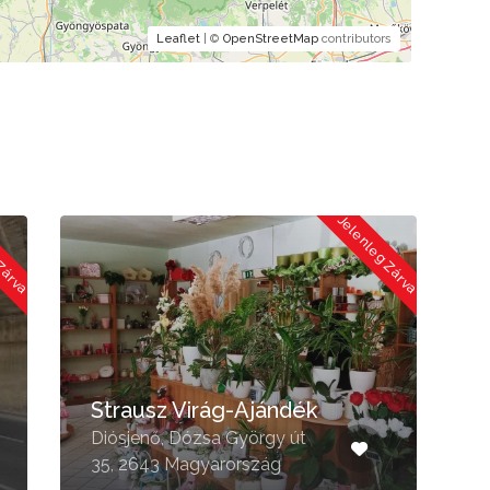
Leaflet
| ©
OpenStreetMap
contributors
 Zárva
Jelenleg Zárva
Strausz Virág-Ajándék
Diósjenő, Dózsa György út
N
35, 2643 Magyarország
M