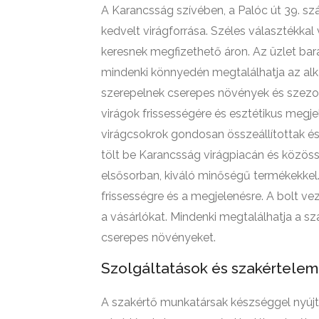
A Karancsság szívében, a Palóc út 39. szá
kedvelt virágforrása. Széles választékkal v
keresnek megfizethető áron. Az üzlet bar
mindenki könnyedén megtalálhatja az alka
szerepelnek cserepes növények és szezoná
virágok frissességére és esztétikus meg
virágcsokrok gondosan összeállítottak é
tölt be Karancsság virágpiacán és közösség
elsősorban, kiváló minőségű termékekkel.
frissességre és a megjelenésre. A bolt ve
a vásárlókat. Mindenki megtalálhatja a 
cserepes növényeket.
Szolgáltatások és szakértelem
A szakértő munkatársak készséggel nyúj