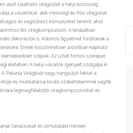
m alatt található virágüzlet a helyi közösség
árja a vásárlókat, akik minőségi és friss virágokat
átságos és segítőkész környezetet teremt, ahol
lomhoz illő virágkompozíciót. A kínálatban
lis dekorációk is. Különös figyelmet fordítanak a
jelenésére. Ennek köszönhetően a boltban kapható
s kiemelkedően szépek. Az üzlet fontos szerepet
i életében. A helyi vásárlók igényeit szolgálja ki
 A Petúnia Virágbolt nagy hangsúlyt fektet a
zetője és munkatársai kiváló szakértelemmel segítik
számára legmegfelelőbb virágkompozíciókat és
tanak tanácsokat és útmutatást minden