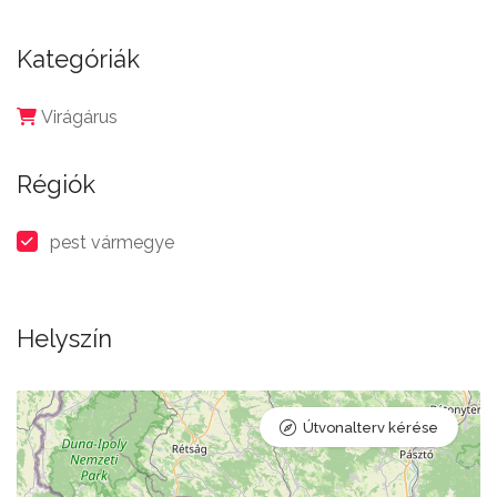
Kategóriák
Virágárus
Régiók
pest vármegye
Helyszín
Útvonalterv kérése