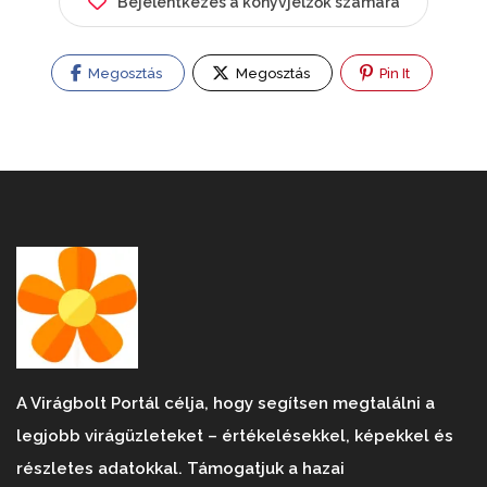
Bejelentkezés a könyvjelzők számára
Megosztás
Megosztás
Pin It
A Virágbolt Portál célja, hogy segítsen megtalálni a
legjobb virágüzleteket – értékelésekkel, képekkel és
részletes adatokkal. Támogatjuk a hazai