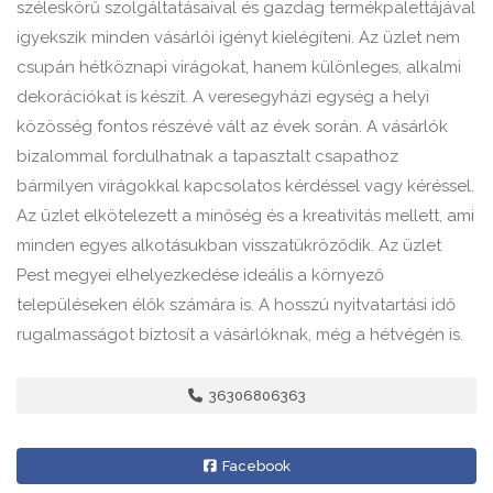
széleskörű szolgáltatásaival és gazdag termékpalettájával
igyekszik minden vásárlói igényt kielégíteni. Az üzlet nem
csupán hétköznapi virágokat, hanem különleges, alkalmi
dekorációkat is készít. A veresegyházi egység a helyi
közösség fontos részévé vált az évek során. A vásárlók
bizalommal fordulhatnak a tapasztalt csapathoz
bármilyen virágokkal kapcsolatos kérdéssel vagy kéréssel.
Az üzlet elkötelezett a minőség és a kreativitás mellett, ami
minden egyes alkotásukban visszatükröződik. Az üzlet
Pest megyei elhelyezkedése ideális a környező
településeken élők számára is. A hosszú nyitvatartási idő
rugalmasságot biztosít a vásárlóknak, még a hétvégén is.
36306806363
Facebook