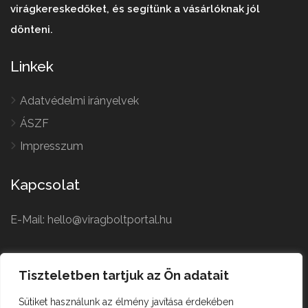
virágkereskedőket, és segítünk a vásárlóknak jól
dönteni.
Linkek
Adatvédelmi irányelvek
ÁSZF
Impresszum
Kapcsolat
E-Mail: hello@viragboltportal.hu
French
Polish
Tiszteletben tartjuk az Ön adatait
Czech
Virágbolt © All Rights
Sütiket használunk az élmény javítása érdekében
German