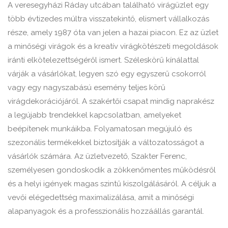
A veresegyházi Ráday utcában található virágüzlet egy
több évtizedes múltra visszatekintő, elismert vállalkozás
része, amely 1987 óta van jelen a hazai piacon. Ez az üzlet
a minőségi virágok és a kreatív virágkötészeti megoldások
iránti elkötelezettségéről ismert. Széleskörű kínálattal
várják a vásárlókat, legyen szó egy egyszerű csokorról
vagy egy nagyszabású esemény teljes körű
virágdekorációjáról. A szakértői csapat mindig naprakész
a legújabb trendekkel kapcsolatban, amelyeket
beépítenek munkáikba. Folyamatosan megújuló és
szezonális termékekkel biztosítják a változatosságot a
vásárlók számára. Az üzletvezető, Szakter Ferenc,
személyesen gondoskodik a zökkenőmentes működésről
és a helyi igények magas szintű kiszolgálásáról. A céljuk a
vevői elégedettség maximalizálása, amit a minőségi
alapanyagok és a professzionális hozzáállás garantál.