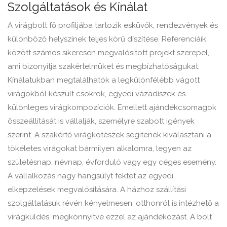
Szolgáltatások és Kínálat
A virágbolt fő profiljába tartozik esküvők, rendezvények és
különböző helyszínek teljes körű díszítése. Referenciáik
között számos sikeresen megvalósított projekt szerepel,
ami bizonyítja szakértelmüket és megbízhatóságukat.
Kínálatukban megtalálhatók a legkülönfélébb vágott
virágokból készült csokrok, egyedi vázadíszek és
különleges virágkompozíciók. Emellett ajándékcsomagok
összeállítását is vállalják, személyre szabott igények
szerint. A szakértő virágkötészek segítenek kiválasztani a
tökéletes virágokat bármilyen alkalomra, legyen az
születésnap, névnap, évforduló vagy egy céges esemény.
A vállalkozás nagy hangsúlyt fektet az egyedi
elképzelések megvalósítására. A házhoz szállítási
szolgáltatásuk révén kényelmesen, otthonról is intézhető a
virágküldés, megkönnyítve ezzel az ajándékozást. A bolt