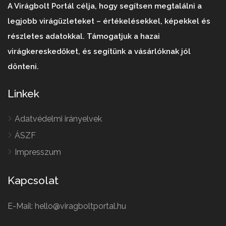
A Virágbolt Portál célja, hogy segítsen megtalálni a
legjobb virágüzleteket – értékelésekkel, képekkel és
részletes adatokkal. Támogatjuk a hazai
virágkereskedőket, és segítünk a vásárlóknak jól
dönteni.
Linkek
Adatvédelmi irányelvek
ÁSZF
Impresszum
Kapcsolat
E-Mail: hello@viragboltportal.hu
French