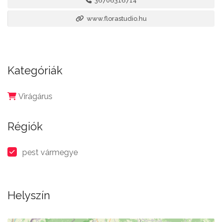
36706316714
www.florastudio.hu
Kategóriák
Virágárus
Régiók
pest vármegye
Helyszín