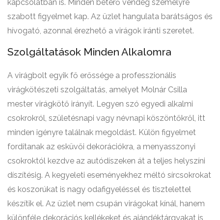
kapcsolatban is. Minden betérő vendég személyre
szabott figyelmet kap. Az üzlet hangulata barátságos és
hívogató, azonnal érezhető a virágok iránti szeretet.
Szolgáltatások Minden Alkalomra
A virágbolt egyik fő erőssége a professzionális
virágkötészeti szolgáltatás, amelyet Molnár Csilla
mester virágkötő irányít. Legyen szó egyedi alkalmi
csokrokról, születésnapi vagy névnapi köszöntőkről, itt
minden igényre találnak megoldást. Külön figyelmet
fordítanak az esküvői dekorációkra, a menyasszonyi
csokroktól kezdve az autódíszeken át a teljes helyszíni
díszítésig. A kegyeleti eseményekhez méltó sírcsokrokat
és koszorúkat is nagy odafigyeléssel és tisztelettel
készítik el. Az üzlet nem csupán virágokat kínál, hanem
különféle dekorációs kellékeket és ajándéktárgyakat is,