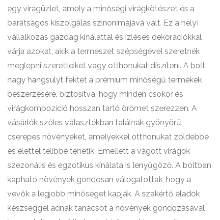
egy virágüzlet, amely a minőségi virágkötészet és a
barátságos kiszolgálás szinonimájává vált. Ez a helyi
vállalkozás gazdag kínálattal és ízléses dekorációkkal
várja azokat, akik a természet szépségével szeretnék
meglepni szeretteiket vagy otthonukat díszíteni. A bolt
nagy hangsúlyt fektet a prémium minőségű termékek
beszerzésére, biztosítva, hogy minden csokor és
virágkompozíció hosszan tartó örömet szerezzen. A
vásárlók széles választékban találnak gyönyörű
cserepes növényeket, amelyekkel otthonukat zöldebbé
és élettel telibbé tehetik. Emellett a vágott virágok
szezonális és egzotikus kínálata is lenyűgöző. A boltban
kapható növények gondosan válogatottak, hogy a
vevők a legjobb minőséget kapják. A szakértő eladók
készséggel adnak tanácsot a növények gondozásával