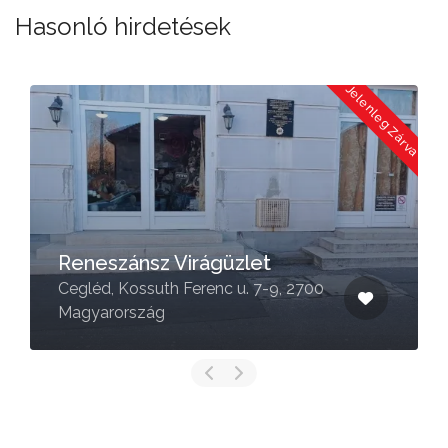
Hasonló hirdetések
a
Jelenleg Zárva
Reneszánsz Virágüzlet
Cegléd, Kossuth Ferenc u. 7-9, 2700
Magyarország