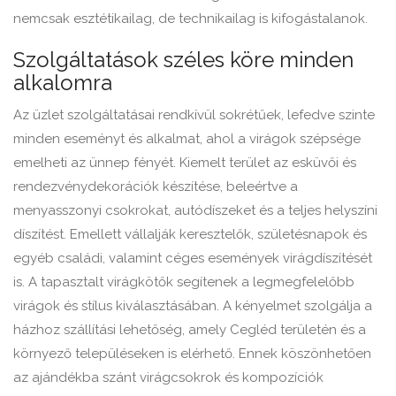
nemcsak esztétikailag, de technikailag is kifogástalanok.
Szolgáltatások széles köre minden
alkalomra
Az üzlet szolgáltatásai rendkívül sokrétűek, lefedve szinte
minden eseményt és alkalmat, ahol a virágok szépsége
emelheti az ünnep fényét. Kiemelt terület az esküvői és
rendezvénydekorációk készítése, beleértve a
menyasszonyi csokrokat, autódíszeket és a teljes helyszíni
díszítést. Emellett vállalják keresztelők, születésnapok és
egyéb családi, valamint céges események virágdíszítését
is. A tapasztalt virágkötők segítenek a legmegfelelőbb
virágok és stílus kiválasztásában. A kényelmet szolgálja a
házhoz szállítási lehetőség, amely Cegléd területén és a
környező településeken is elérhető. Ennek köszönhetően
az ajándékba szánt virágcsokrok és kompozíciók