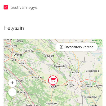
pest vármegye
Helyszín
Útvonalterv kérése