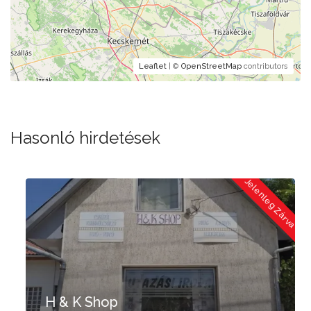
Leaflet
| ©
OpenStreetMap
contributors
Hasonló hirdetések
a
Jelenleg Zárva
H & K Shop