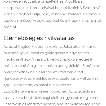
könnyedén eljutnak a címzettekhez. A boltban
készpénzzel és bankkártyával is lehet fizetni. A Szalisznyó
Zoltán Virágbolt célja, hogy mindenki számára elérhetővé
tegye a minőségi virágkötészetet és a virágok által nyújtott
örömöt.
Elérhetőség és nyitvatartás
Az üzlet Cegléd központi részén, a Jókai utca 26. címen
található, így autóval és gyalogosan is egyszerűen
megközelíthető. A vásárlók hétköznapokon reggel 8
órától este 18 óráig, szombaton pedig délelőtt 8 órától 12
óráig térhetnek be. Vasárnap az üzlet zárva tart.
Rendeléseket és érdeklődéseket telefonon a +36 20 533
17914-es számon, valamint e-mailben az
szzoli1@interware.hu címen fogadnak. Az üzlet aktívan
részt vesz a helyi közösségi életben, gyakran megjelenik
vásárokon és rendezvényeken, ahol bemutatják legújabb