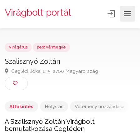
Virágbolt portál
Virágárus
pest vármegye
Szalisznyó Zoltán
Cegléd, Jókai u. 5, 2700 Magyarország
Áttekintés
Helyszín
Vélemény hozzáadása
A Szalisznyó Zoltán Virágbolt
bemutatkozása Cegléden