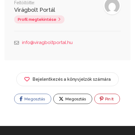
Feltöltötte:
Virágbolt Portál
Profil megtekintése
info@viragboltportal.hu
Bejelentkezés a könyvjelzők számára
Megosztás
Megosztás
Pin It