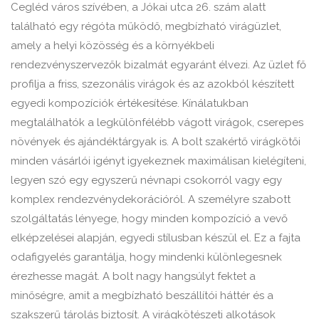
Cegléd város szívében, a Jókai utca 26. szám alatt
található egy régóta működő, megbízható virágüzlet,
amely a helyi közösség és a környékbeli
rendezvényszervezők bizalmát egyaránt élvezi. Az üzlet fő
profilja a friss, szezonális virágok és az azokból készített
egyedi kompozíciók értékesítése. Kínálatukban
megtalálhatók a legkülönfélébb vágott virágok, cserepes
növények és ajándéktárgyak is. A bolt szakértő virágkötői
minden vásárlói igényt igyekeznek maximálisan kielégíteni,
legyen szó egy egyszerű névnapi csokorról vagy egy
komplex rendezvénydekorációról. A személyre szabott
szolgáltatás lényege, hogy minden kompozíció a vevő
elképzelései alapján, egyedi stílusban készül el. Ez a fajta
odafigyelés garantálja, hogy mindenki különlegesnek
érezhesse magát. A bolt nagy hangsúlyt fektet a
minőségre, amit a megbízható beszállítói háttér és a
szakszerű tárolás biztosít. A virágkötészeti alkotások