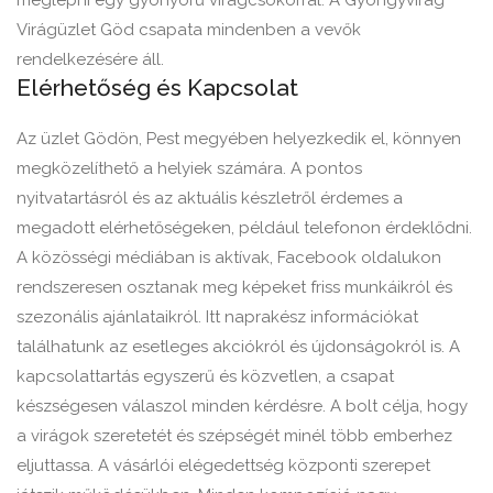
meglepni egy gyönyörű virágcsokorral. A Gyöngyvirág
Virágüzlet Göd csapata mindenben a vevők
rendelkezésére áll.
Elérhetőség és Kapcsolat
Az üzlet Gödön, Pest megyében helyezkedik el, könnyen
megközelíthető a helyiek számára. A pontos
nyitvatartásról és az aktuális készletről érdemes a
megadott elérhetőségeken, például telefonon érdeklődni.
A közösségi médiában is aktívak, Facebook oldalukon
rendszeresen osztanak meg képeket friss munkáikról és
szezonális ajánlataikról. Itt naprakész információkat
találhatunk az esetleges akciókról és újdonságokról is. A
kapcsolattartás egyszerű és közvetlen, a csapat
készségesen válaszol minden kérdésre. A bolt célja, hogy
a virágok szeretetét és szépségét minél több emberhez
eljuttassa. A vásárlói elégedettség központi szerepet