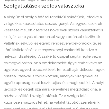
Szolgáltatások széles választéka
A virágüzlet szolgáltatásai rendkívül sokrétűek, lefedve a
virágokkal kapcsolatos összes igényt. Az egyedi csokrok
készítése mellett cserepes növények széles választékát is
kínálják, amelyek otthonunkat vagy irodánkat díszíthetik.
Vállalnak esküvői és egyéb rendezvénydekorációk teljes
körű kivitelezését, a menyasszonyi csokortól kezdve a
helyszín díszítéséig. A szakértő csapat segít megtervezni
és megvalósítani az álomdekorációt, figyelembe véve az
ügyfelek egyedi elképzeléseit. Emellett ajándékcsomagok
összeállításával is foglalkoznak, amelyek virágokkal és
egyéb apróságokkal teszik teljessé a meglepetést. A helyi
lakosok és cégek számára kényelmes megoldást kínál a
házhozszállítási szolgáltatásuk. Ez a szolgáltatás
különösen hasznos lehet, ha valakit távolról szeretnénk