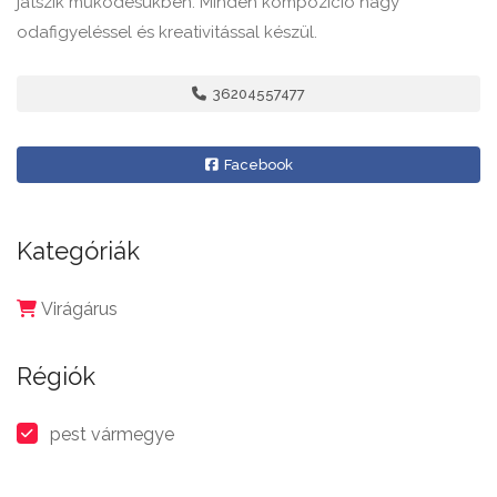
játszik működésükben. Minden kompozíció nagy
odafigyeléssel és kreativitással készül.
36204557477
Facebook
Kategóriák
Virágárus
Régiók
pest vármegye