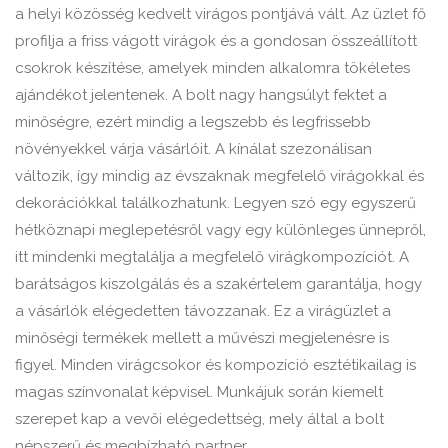
a helyi közösség kedvelt virágos pontjává vált. Az üzlet fő
profilja a friss vágott virágok és a gondosan összeállított
csokrok készítése, amelyek minden alkalomra tökéletes
ajándékot jelentenek. A bolt nagy hangsúlyt fektet a
minőségre, ezért mindig a legszebb és legfrissebb
növényekkel várja vásárlóit. A kínálat szezonálisan
változik, így mindig az évszaknak megfelelő virágokkal és
dekorációkkal találkozhatunk. Legyen szó egy egyszerű
hétköznapi meglepetésről vagy egy különleges ünnepről,
itt mindenki megtalálja a megfelelő virágkompozíciót. A
barátságos kiszolgálás és a szakértelem garantálja, hogy
a vásárlók elégedetten távozzanak. Ez a virágüzlet a
minőségi termékek mellett a művészi megjelenésre is
figyel. Minden virágcsokor és kompozíció esztétikailag is
magas színvonalat képvisel. Munkájuk során kiemelt
szerepet kap a vevői elégedettség, mely által a bolt
népszerű és megbízható partner.