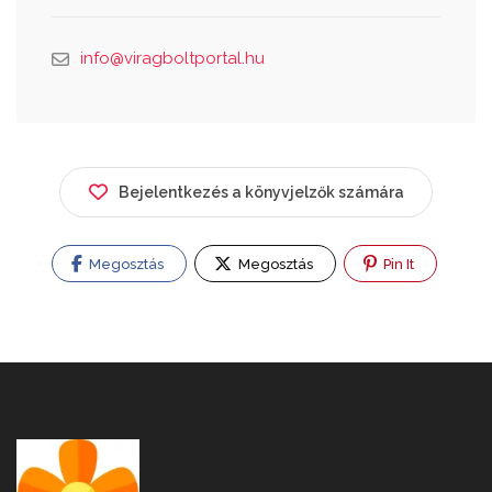
info@viragboltportal.hu
Bejelentkezés a könyvjelzők számára
Megosztás
Megosztás
Pin It