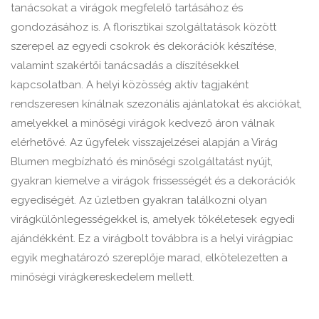
tanácsokat a virágok megfelelő tartásához és
gondozásához is. A florisztikai szolgáltatások között
szerepel az egyedi csokrok és dekorációk készítése,
valamint szakértői tanácsadás a díszítésekkel
kapcsolatban. A helyi közösség aktív tagjaként
rendszeresen kínálnak szezonális ajánlatokat és akciókat,
amelyekkel a minőségi virágok kedvező áron válnak
elérhetővé. Az ügyfelek visszajelzései alapján a Virág
Blumen megbízható és minőségi szolgáltatást nyújt,
gyakran kiemelve a virágok frissességét és a dekorációk
egyediségét. Az üzletben gyakran találkozni olyan
virágkülönlegességekkel is, amelyek tökéletesek egyedi
ajándékként. Ez a virágbolt továbbra is a helyi virágpiac
egyik meghatározó szereplője marad, elkötelezetten a
minőségi virágkereskedelem mellett.