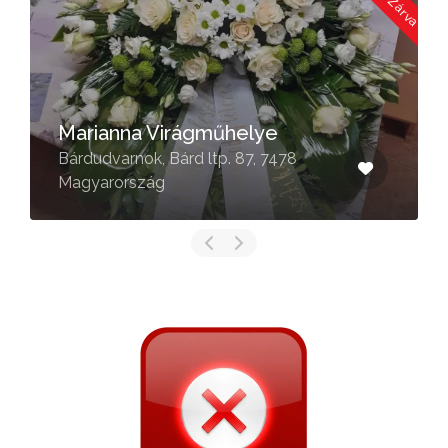
Marianna Virágműhelye
Bárdudvarnok, Bárd ltp. 87, 7478
Magyarország