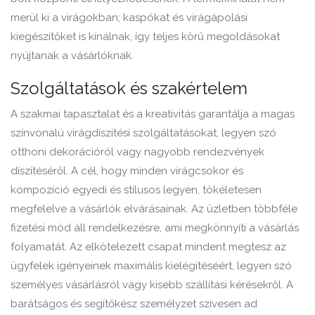
merül ki a virágokban; kaspókat és virágápolási
kiegészítőket is kínálnak, így teljes körű megoldásokat
nyújtanak a vásárlóknak.
Szolgáltatások és szakértelem
A szakmai tapasztalat és a kreativitás garantálja a magas
színvonalú virágdíszítési szolgáltatásokat, legyen szó
otthoni dekorációról vagy nagyobb rendezvények
díszítéséről. A cél, hogy minden virágcsokor és
kompozíció egyedi és stílusos legyen, tökéletesen
megfelelve a vásárlók elvárásainak. Az üzletben többféle
fizetési mód áll rendelkezésre, ami megkönnyíti a vásárlás
folyamatát. Az elkötelezett csapat mindent megtesz az
ügyfelek igényeinek maximális kielégítéséért, legyen szó
személyes vásárlásról vagy kisebb szállítási kérésekről. A
barátságos és segítőkész személyzet szívesen ad