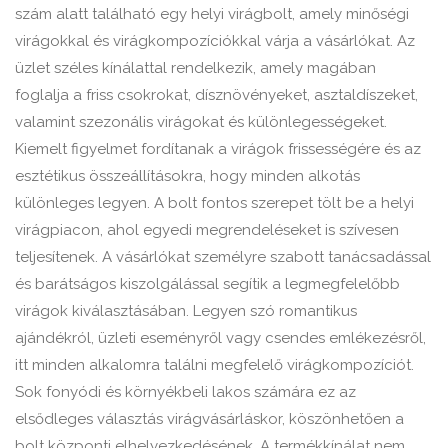
szám alatt található egy helyi virágbolt, amely minőségi
virágokkal és virágkompozíciókkal várja a vásárlókat. Az
üzlet széles kínálattal rendelkezik, amely magában
foglalja a friss csokrokat, dísznövényeket, asztaldíszeket,
valamint szezonális virágokat és különlegességeket.
Kiemelt figyelmet fordítanak a virágok frissességére és az
esztétikus összeállításokra, hogy minden alkotás
különleges legyen. A bolt fontos szerepet tölt be a helyi
virágpiacon, ahol egyedi megrendeléseket is szívesen
teljesítenek. A vásárlókat személyre szabott tanácsadással
és barátságos kiszolgálással segítik a legmegfelelőbb
virágok kiválasztásában. Legyen szó romantikus
ajándékról, üzleti eseményről vagy csendes emlékezésről,
itt minden alkalomra találni megfelelő virágkompozíciót.
Sok fonyódi és környékbeli lakos számára ez az
elsődleges választás virágvásárláskor, köszönhetően a
bolt központi elhelyezkedésének. A termékkínálat nem