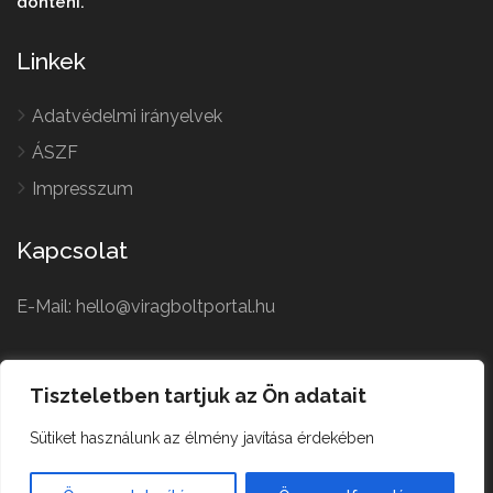
dönteni.
Linkek
Adatvédelmi irányelvek
ÁSZF
Impresszum
Kapcsolat
E-Mail: hello@viragboltportal.hu
French
Polish
Tiszteletben tartjuk az Ön adatait
Czech
Virágbolt © All Rights
Sütiket használunk az élmény javítása érdekében
German
Reserved.
English