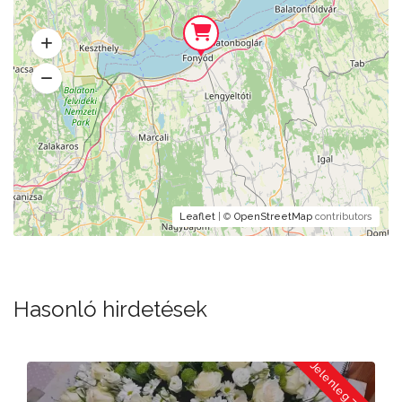
Leaflet
| ©
OpenStreetMap
contributors
Hasonló hirdetések
a
Jelenleg Zárva