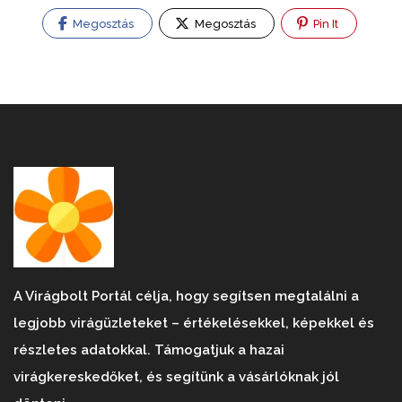
Megosztás
Megosztás
Pin It
A Virágbolt Portál célja, hogy segítsen megtalálni a
legjobb virágüzleteket – értékelésekkel, képekkel és
részletes adatokkal. Támogatjuk a hazai
virágkereskedőket, és segítünk a vásárlóknak jól