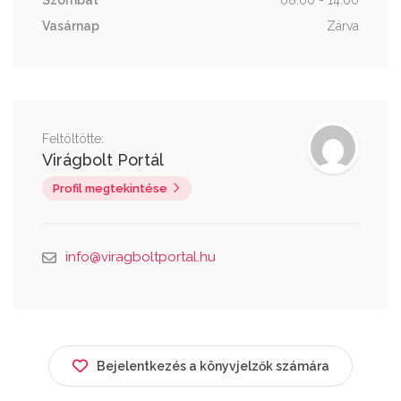
Szombat
08:00 - 14:00
Vasárnap
Zárva
Feltöltötte:
Virágbolt Portál
Profil megtekintése
info@viragboltportal.hu
Bejelentkezés a könyvjelzők számára