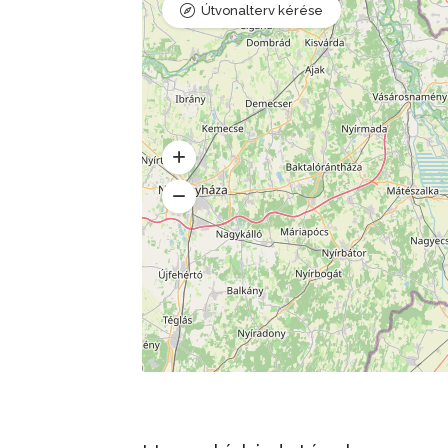
Útvonalterv kérése