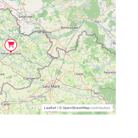
Leaflet
| ©
OpenStreetMap
contributors