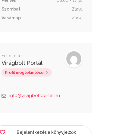
Péntek
08:00 - 17:30
Szombat
Zárva
Vasárnap
Zárva
Feltöltötte:
Virágbolt Portál
Profil megtekintése
info@viragboltportal.hu
Bejelentkezés a könyvjelzők