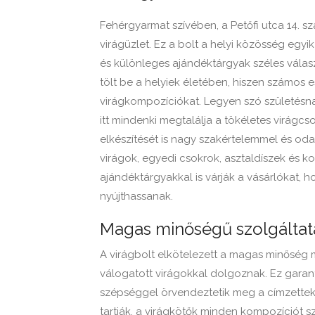
Fehérgyarmat szívében, a Petőfi utca 14. s
virágüzlet. Ez a bolt a helyi közösség egyik
és különleges ajándéktárgyak széles válas
tölt be a helyiek életében, hiszen számos
virágkompozíciókat. Legyen szó születésna
itt mindenki megtalálja a tökéletes virágcs
elkészítését is nagy szakértelemmel és oda
virágok, egyedi csokrok, asztaldíszek és k
ajándéktárgyakkal is várják a vásárlókat, 
nyújthassanak.
Magas minőségű szolgáltat
A virágbolt elkötelezett a magas minőség me
válogatott virágokkal dolgoznak. Ez garant
szépséggel örvendeztetik meg a címzetteke
tartják, a virágkötők minden kompozíciót s