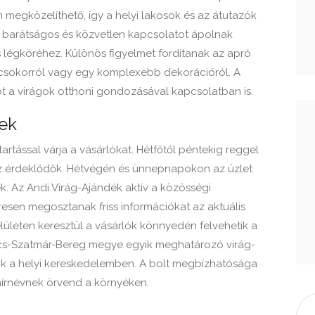
egközelíthető, így a helyi lakosok és az átutazók
ak barátságos és közvetlen kapcsolatot ápolnak
as légköréhez. Különös figyelmet fordítanak az apró
gcsokorról vagy egy komplexebb dekorációról. A
t a virágok otthoni gondozásával kapcsolatban is.
gek
rtással várja a vásárlókat. Hétfőtől péntekig reggel
 az érdeklődők. Hétvégén és ünnepnapokon az üzlet
nek. Az Andi Virág-Ajándék aktív a közösségi
sen megosztanak friss információkat az aktuális
felületen keresztül a vásárlók könnyedén felvehetik a
olcs-Szatmár-Bereg megye egyik meghatározó virág-
zik a helyi kereskedelemben. A bolt megbízhatósága
 hírnévnek örvend a környéken.