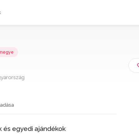
k
rmegye
gyarország
adása
ok és egyedi ajándékok