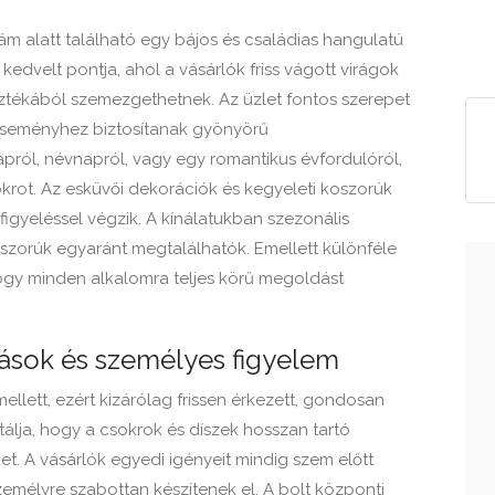
zám alatt található egy bájos és családias hangulatú
 kedvelt pontja, ahol a vásárlók friss vágott virágok
ztékából szemezgethetnek. Az üzlet fontos szerepet
 eseményhez biztosítanak gyönyörű
pról, névnapról, vagy egy romantikus évfordulóról,
okrot. Az esküvői dekorációk és kegyeleti koszorúk
figyeléssel végzik. A kínálatukban szezonális
oszorúk egyaránt megtalálhatók. Emellett különféle
hogy minden alkalomra teljes körű megoldást
ások és személyes figyelem
llett, ezért kizárólag frissen érkezett, gondosan
álja, hogy a csokrok és díszek hosszan tartó
t. A vásárlók egyedi igényeit mindig szem előtt
zemélyre szabottan készítenek el. A bolt központi