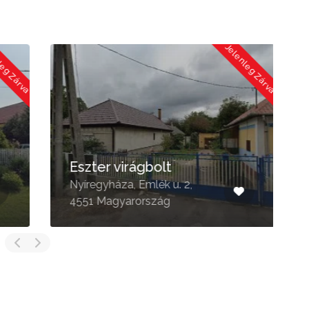
 Zárva
Jelenleg Zárva
Eszter virágbolt
Nyíregyháza, Emlék u. 2,
A
4551 Magyarország
4