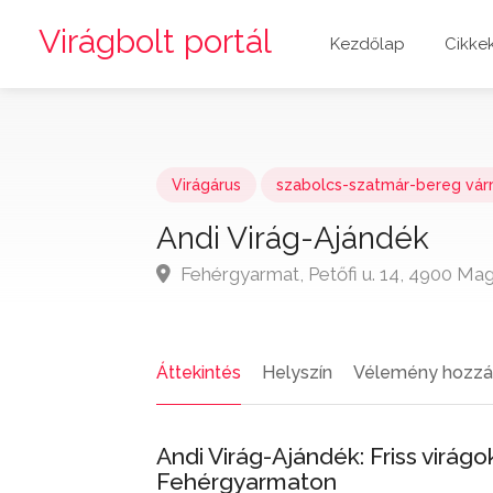
Virágbolt portál
Kezdőlap
Cikke
Virágárus
szabolcs-szatmár-bereg vá
Andi Virág-Ajándék
Fehérgyarmat, Petőfi u. 14, 4900 Ma
Áttekintés
Helyszín
Vélemény hozzá
Andi Virág-Ajándék: Friss virág
Fehérgyarmaton