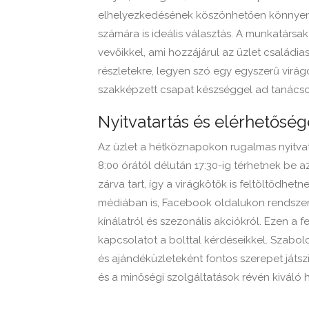
elhelyezkedésének köszönhetően könnyen m
számára is ideális választás. A munkatárs
vevőikkel, ami hozzájárul az üzlet családi
részletekre, legyen szó egy egyszerű virá
szakképzett csapat készséggel ad tanácso
Nyitvatartás és elérhetősé
Az üzlet a hétköznapokon rugalmas nyitvata
8:00 órától délután 17:30-ig térhetnek be
zárva tart, így a virágkötők is feltöltődhet
médiában is, Facebook oldalukon rendszere
kínálatról és szezonális akciókról. Ezen a 
kapcsolatot a bolttal kérdéseikkel. Szab
és ajándéküzleteként fontos szerepet játs
és a minőségi szolgáltatások révén kiváló