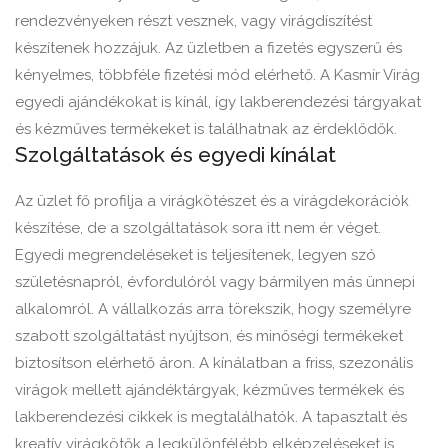
rendezvényeken részt vesznek, vagy virágdíszítést
készítenek hozzájuk. Az üzletben a fizetés egyszerű és
kényelmes, többféle fizetési mód elérhető. A Kasmír Virág
egyedi ajándékokat is kínál, így lakberendezési tárgyakat
és kézműves termékeket is találhatnak az érdeklődők.
Szolgáltatások és egyedi kínálat
Az üzlet fő profilja a virágkötészet és a virágdekorációk
készítése, de a szolgáltatások sora itt nem ér véget.
Egyedi megrendeléseket is teljesítenek, legyen szó
születésnapról, évfordulóról vagy bármilyen más ünnepi
alkalomról. A vállalkozás arra törekszik, hogy személyre
szabott szolgáltatást nyújtson, és minőségi termékeket
biztosítson elérhető áron. A kínálatban a friss, szezonális
virágok mellett ajándéktárgyak, kézműves termékek és
lakberendezési cikkek is megtalálhatók. A tapasztalt és
kreatív virágkötők a legkülönfélébb elképzeléseket is