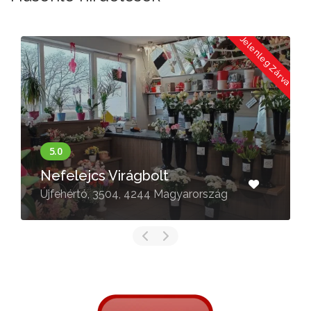
Jelenleg Zárva
Virágék Virágboltja
Nyírbátor, Szentvér u. 15, 4300
ország
Magyarország