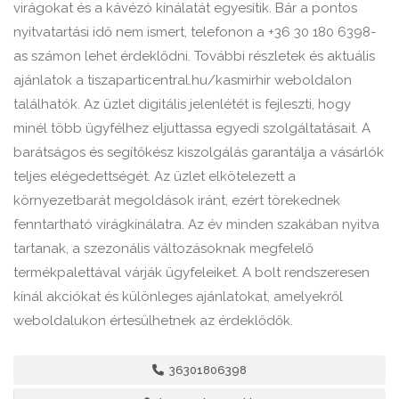
virágokat és a kávézó kínálatát egyesítik. Bár a pontos
nyitvatartási idő nem ismert, telefonon a +36 30 180 6398-
as számon lehet érdeklődni. További részletek és aktuális
ajánlatok a tiszaparticentral.hu/kasmirhir weboldalon
találhatók. Az üzlet digitális jelenlétét is fejleszti, hogy
minél több ügyfélhez eljuttassa egyedi szolgáltatásait. A
barátságos és segítőkész kiszolgálás garantálja a vásárlók
teljes elégedettségét. Az üzlet elkötelezett a
környezetbarát megoldások iránt, ezért törekednek
fenntartható virágkínálatra. Az év minden szakában nyitva
tartanak, a szezonális változásoknak megfelelő
termékpalettával várják ügyfeleiket. A bolt rendszeresen
kínál akciókat és különleges ajánlatokat, amelyekről
weboldalukon értesülhetnek az érdeklődők.
36301806398