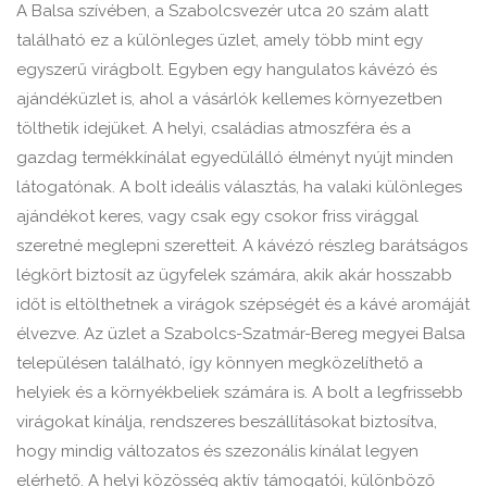
A Balsa szívében, a Szabolcsvezér utca 20 szám alatt
található ez a különleges üzlet, amely több mint egy
egyszerű virágbolt. Egyben egy hangulatos kávézó és
ajándéküzlet is, ahol a vásárlók kellemes környezetben
tölthetik idejüket. A helyi, családias atmoszféra és a
gazdag termékkínálat egyedülálló élményt nyújt minden
látogatónak. A bolt ideális választás, ha valaki különleges
ajándékot keres, vagy csak egy csokor friss virággal
szeretné meglepni szeretteit. A kávézó részleg barátságos
légkört biztosít az ügyfelek számára, akik akár hosszabb
időt is eltölthetnek a virágok szépségét és a kávé aromáját
élvezve. Az üzlet a Szabolcs-Szatmár-Bereg megyei Balsa
településen található, így könnyen megközelíthető a
helyiek és a környékbeliek számára is. A bolt a legfrissebb
virágokat kínálja, rendszeres beszállításokat biztosítva,
hogy mindig változatos és szezonális kínálat legyen
elérhető. A helyi közösség aktív támogatói, különböző