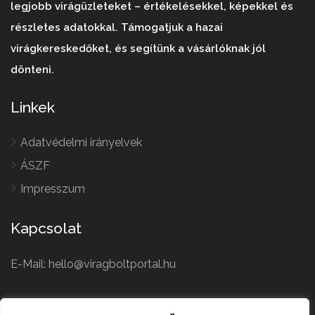
legjobb virágüzleteket – értékelésekkel, képekkel és
részletes adatokkal. Támogatjuk a hazai
virágkereskedőket, és segítünk a vásárlóknak jól
dönteni.
Linkek
Adatvédelmi irányelvek
ÁSZF
Impresszum
Kapcsolat
E-Mail: hello@viragboltportal.hu
French
Polish