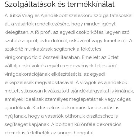
Szolgáltatások és termékkínálat
A Jutka Virág és Ajándékbolt széleskörű szolgáltatásokkal
áll a vásárlók rendelkezésére, hogy minden igényt
kielégítsen. A fő profil az egyedi csokorkötés, legyen szó
születésnapról, évfordulóról, esküvőről vagy temetésről. A
szakértő munkatársak segítenek a tökéletes
virágkompozíció összeállításában. Emellett az üzlet
vállalja esküvők és egyéb rendezvények teljes körű
virágdekorációjának elkészítését is, az egyedi
elképzelések megvalósításával. A virágok és ajándékok
mellett stílusosan kiválasztott ajándéktárgyakat is kínálnak,
amelyek ideálisak személyes meglepetésnek vagy céges
ajándéknak. Kertészeti és dekorációs tanácsadást is
nyújtanak, hogy a vásárlók otthonuk díszítéséhez is
segítséget kapjanak. A boltban különféle dekorációs
elemek is fellelhetők az ünnepi hangulat