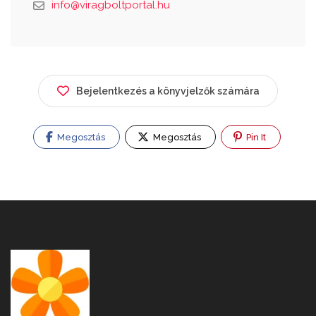
info@viragboltportal.hu
Bejelentkezés a könyvjelzők számára
Megosztás
Megosztás
Pin It