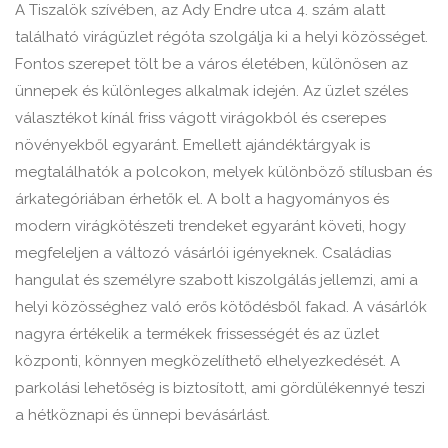
A Tiszalök szívében, az Ady Endre utca 4. szám alatt
található virágüzlet régóta szolgálja ki a helyi közösséget.
Fontos szerepet tölt be a város életében, különösen az
ünnepek és különleges alkalmak idején. Az üzlet széles
választékot kínál friss vágott virágokból és cserepes
növényekből egyaránt. Emellett ajándéktárgyak is
megtalálhatók a polcokon, melyek különböző stílusban és
árkategóriában érhetők el. A bolt a hagyományos és
modern virágkötészeti trendeket egyaránt követi, hogy
megfeleljen a változó vásárlói igényeknek. Családias
hangulat és személyre szabott kiszolgálás jellemzi, ami a
helyi közösséghez való erős kötődésből fakad. A vásárlók
nagyra értékelik a termékek frissességét és az üzlet
központi, könnyen megközelíthető elhelyezkedését. A
parkolási lehetőség is biztosított, ami gördülékennyé teszi
a hétköznapi és ünnepi bevásárlást.