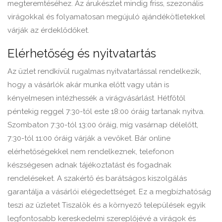
megteremtéséhez. Az árukészlet mindig friss, szezonális
virágokkal és folyamatosan megújuló ajándékötletekkel
várják az érdeklődőket.
Elérhetőség és nyitvatartás
Az üzlet rendkívül rugalmas nyitvatartással rendelkezik,
hogy a vásárlók akár munka előtt vagy után is
kényelmesen intézhessék a virágvásárlást. Hétfőtől
péntekig reggel 7:30-tól este 18:00 óráig tartanak nyitva.
Szombaton 7:30-tól 13:00 óráig, míg vasárnap délelőtt,
7:30-tól 11:00 óráig várják a vevőket. Bár online
elérhetőségekkel nem rendelkeznek, telefonon
készségesen adnak tájékoztatást és fogadnak
rendeléseket. A szakértő és barátságos kiszolgálás
garantálja a vásárlói elégedettséget. Ez a megbízhatóság
teszi az üzletet Tiszalök és a környező települések egyik
legfontosabb kereskedelmi szereplőjévé a virágok és