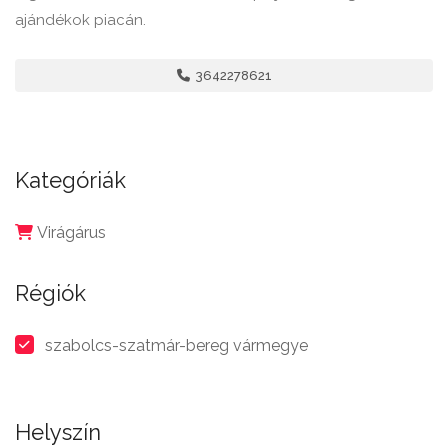
ajándékok piacán.
3642278621
Kategóriák
Virágárus
Régiók
szabolcs-szatmár-bereg vármegye
Helyszín