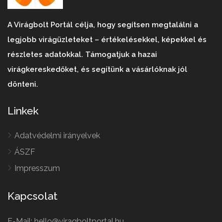
A Virágbolt Portál célja, hogy segítsen megtalálni a
legjobb virágüzleteket – értékelésekkel, képekkel és
részletes adatokkal. Támogatjuk a hazai
virágkereskedőket, és segítünk a vásárlóknak jól
dönteni.
Linkek
Adatvédelmi irányelvek
ÁSZF
Impresszum
Kapcsolat
E-Mail: hello@viragboltportal.hu