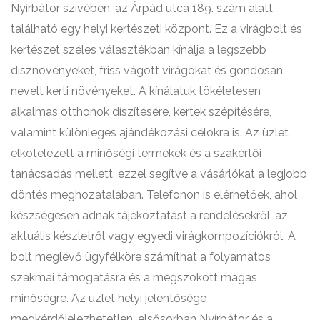
Nyírbátor szívében, az Árpád utca 189. szám alatt
található egy helyi kertészeti központ. Ez a virágbolt és
kertészet széles választékban kínálja a legszebb
dísznövényeket, friss vágott virágokat és gondosan
nevelt kerti növényeket. A kínálatuk tökéletesen
alkalmas otthonok díszítésére, kertek szépítésére,
valamint különleges ajándékozási célokra is. Az üzlet
elkötelezett a minőségi termékek és a szakértői
tanácsadás mellett, ezzel segítve a vásárlókat a legjobb
döntés meghozatalában. Telefonon is elérhetőek, ahol
készségesen adnak tájékoztatást a rendelésekről, az
aktuális készletről vagy egyedi virágkompozíciókról. A
bolt meglévő ügyfélköre számíthat a folyamatos
szakmai támogatásra és a megszokott magas
minőségre. Az üzlet helyi jelentősége
megkérdőjelezhetetlen, elsősorban Nyírbátor és a