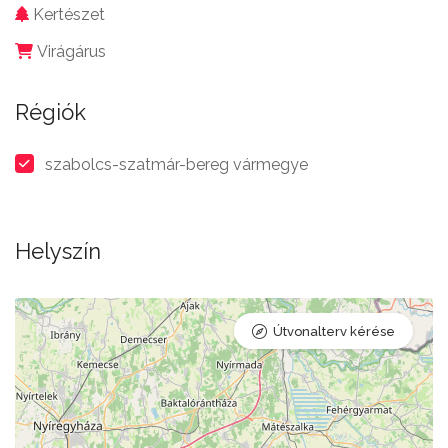
Kertészet
Virágárus
Régiók
szabolcs-szatmár-bereg vármegye
Helyszín
Útvonalterv kérése