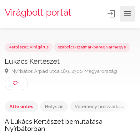
Virágbolt portál
Kertészet
,
Virágárus
szabolcs-szatmár-bereg vármegye
Lukács Kertészet
Nyírbátor, Árpád utca 189, 4300 Magyarország
Áttekintés
Helyszín
Vélemény hozzáadása
A Lukács Kertészet bemutatása
Nyírbátorban