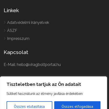
Linkek
Adatvédelmi irányelvek
ÁSZF
Impresszum
Kapcsolat
E-Mail: hello@viragboltportal.hu
French
Polish
Tiszteletben tartjuk az Ön adatait
Czech
Virágbolt © All Rights
Sütiket használunk az élmény javítása érdekében
German
Reserved.
English
Összes elutasítása
Összes elfogadása