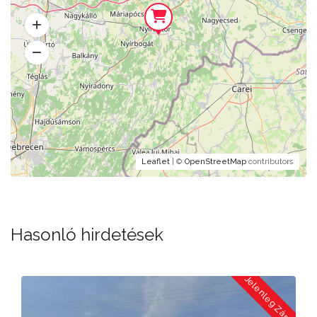
Leaflet
| ©
OpenStreetMap
contributors
Hasonló hirdetések
a
Jelenleg Zárva