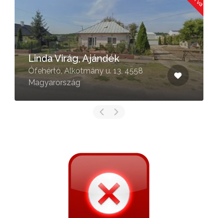
Linda Virág, Ajándék
Ófehértó, Alkotmány u. 13, 4558
Magyarország