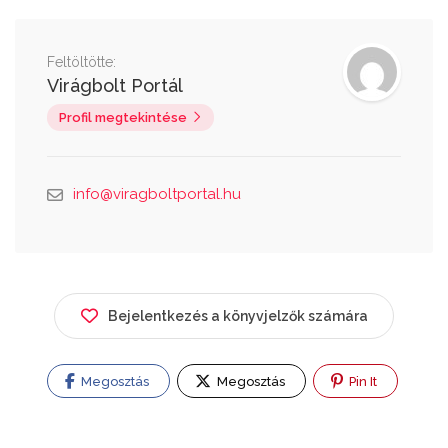
Feltöltötte:
Virágbolt Portál
Profil megtekintése
info@viragboltportal.hu
Bejelentkezés a könyvjelzők számára
Megosztás
Megosztás
Pin It