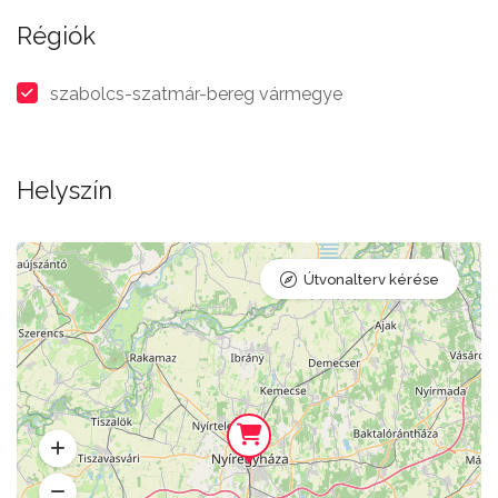
Régiók
szabolcs-szatmár-bereg vármegye
Helyszín
Útvonalterv kérése