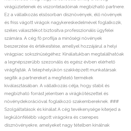
virágüzleteinek és viszonteladóinak megbízható partnere.
Ez a vállalkozás elsősorban dísznövények, élő növények
és friss vágott virágok nagykereskedelmével foglalkozik,
széles választékot biztosítva professzionális ügyfelei
számára. A cég fő profilja a minőségi növények
beszerzése és értékesítése, amellyel hozzájárul a helyi
virágpiac sokszínűségéhez. Kínálatukban megtalálhatóak
a legnépszerűbb szezonális és egész évben elérhető
virágfajták. A telephelyükön szakképzett munkatársak
segítik a partnereket a megfelelő termékek
kiválasztásában. A vállalkozás célja, hogy stabil és
megbízható forrást jelentsen a virágkötészettel és
növénydekorációval foglalkozó szakembereknek. ###
Szolgáltatások és kínálat A cég tevékenysége kiterjed a
legkülönfélébb vágott virágokra és cserepes
dísznövényekre, amelyeket nagy tételben kínálnak