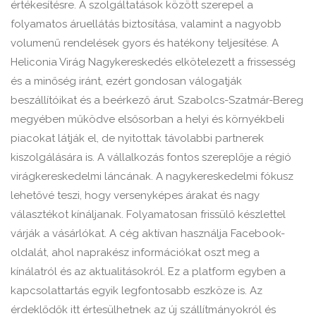
értékesítésre. A szolgáltatások között szerepel a
folyamatos áruellátás biztosítása, valamint a nagyobb
volumenű rendelések gyors és hatékony teljesítése. A
Heliconia Virág Nagykereskedés elkötelezett a frissesség
és a minőség iránt, ezért gondosan válogatják
beszállítóikat és a beérkező árut. Szabolcs-Szatmár-Bereg
megyében működve elsősorban a helyi és környékbeli
piacokat látják el, de nyitottak távolabbi partnerek
kiszolgálására is. A vállalkozás fontos szereplője a régió
virágkereskedelmi láncának. A nagykereskedelmi fókusz
lehetővé teszi, hogy versenyképes árakat és nagy
választékot kínáljanak. Folyamatosan frissülő készlettel
várják a vásárlókat. A cég aktívan használja Facebook-
oldalát, ahol naprakész információkat oszt meg a
kínálatról és az aktualitásokról. Ez a platform egyben a
kapcsolattartás egyik legfontosabb eszköze is. Az
érdeklődők itt értesülhetnek az új szállítmányokról és