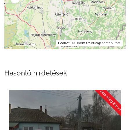
Leaflet
| ©
OpenStreetMap
contributors
Hasonló hirdetések
a
Jelenleg Zárva