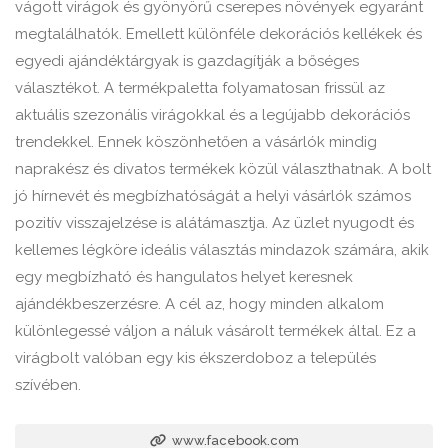
vágott virágok és gyönyörű cserepes növények egyaránt
megtalálhatók. Emellett különféle dekorációs kellékek és
egyedi ajándéktárgyak is gazdagítják a bőséges
választékot. A termékpaletta folyamatosan frissül az
aktuális szezonális virágokkal és a legújabb dekorációs
trendekkel. Ennek köszönhetően a vásárlók mindig
naprakész és divatos termékek közül választhatnak. A bolt
jó hírnevét és megbízhatóságát a helyi vásárlók számos
pozitív visszajelzése is alátámasztja. Az üzlet nyugodt és
kellemes légköre ideális választás mindazok számára, akik
egy megbízható és hangulatos helyet keresnek
ajándékbeszerzésre. A cél az, hogy minden alkalom
különlegessé váljon a náluk vásárolt termékek által. Ez a
virágbolt valóban egy kis ékszerdoboz a település
szívében.
www.facebook.com