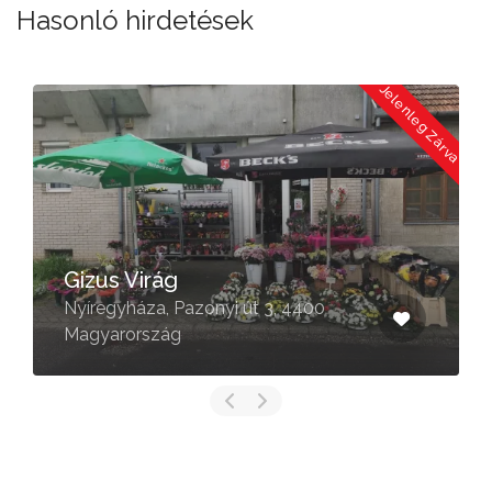
Hasonló hirdetések
a
Jelenleg Zárva
Gizus Virág
Nyíregyháza, Pazonyi út 3, 4400
Magyarország