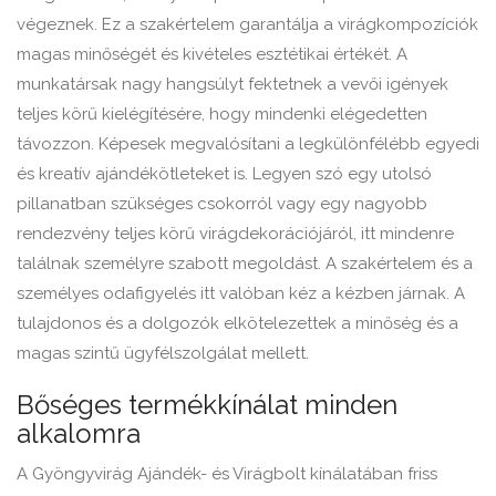
végeznek. Ez a szakértelem garantálja a virágkompozíciók
magas minőségét és kivételes esztétikai értékét. A
munkatársak nagy hangsúlyt fektetnek a vevői igények
teljes körű kielégítésére, hogy mindenki elégedetten
távozzon. Képesek megvalósítani a legkülönfélébb egyedi
és kreatív ajándékötleteket is. Legyen szó egy utolsó
pillanatban szükséges csokorról vagy egy nagyobb
rendezvény teljes körű virágdekorációjáról, itt mindenre
találnak személyre szabott megoldást. A szakértelem és a
személyes odafigyelés itt valóban kéz a kézben járnak. A
tulajdonos és a dolgozók elkötelezettek a minőség és a
magas szintű ügyfélszolgálat mellett.
Bőséges termékkínálat minden
alkalomra
A Gyöngyvirág Ajándék- és Virágbolt kínálatában friss