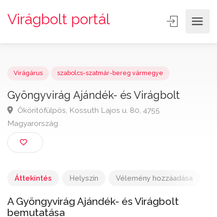
Virágbolt portál
Virágárus
szabolcs-szatmár-bereg vármegye
Gyöngyvirág Ajándék- és Virágbolt
Ököritófülpös, Kossuth Lajos u. 80, 4755
Magyarország
Áttekintés
Helyszín
Vélemény hozzáadása
A Gyöngyvirág Ajándék- és Virágbolt
bemutatása