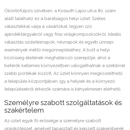
Ököritófülpös szívében, a Kossuth Lajos utca 80. szám
alatt található ez a barátságos helyi üzlet. Széles
választékkal várja a vásárlókat, legyen szó
ajándéktárgyakról vagy friss virágkompozíciókról. Ideális
választás születésnapok, névnapok és egyéb ünnepi
események méltó megünnepléséhez. A bolt a helyi
közösség életének meghatározó szereplője, ahol a
betérők kellemes környezetben válogathatnak a szebbnél
szebb portékák között. Az üzlet könnyen megközelíthető
a település központjában, így a helyiek és a környező
településekről érkezők számára is kényelmesen elérhető.
Személyre szabott szolgáltatások és
szakértelem
Az üzlet egyik fő erőssége a személyre szabott
virágkötészet, amelyet tapasztalt és képzett szakemberek