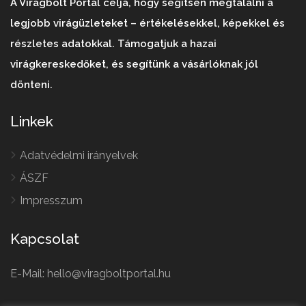
A Virágbolt Portál célja, hogy segítsen megtalálni a
legjobb virágüzleteket – értékelésekkel, képekkel és
részletes adatokkal. Támogatjuk a hazai
virágkereskedőket, és segítünk a vásárlóknak jól
dönteni.
Linkek
Adatvédelmi irányelvek
ÁSZF
Impresszum
Kapcsolat
E-Mail: hello@viragboltportal.hu
French