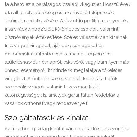
található ez a barátságos, családi virágüzlet. Hosszú évek
óta áll a helyi közösség és a környező települések
lakóinak rendelkezésére. Az üzlet fő profilja az egyedi és
friss virágkompozíciók, különleges csokrok, valamint
dísznövények értékesítése. Széles választékban kínálnak
friss vágott virágokat, ajándékcsomagokat és
dekorációkat különböző alkalmakra. Legyen szó
születésnapról, névnapról, esküvőről vagy bármilyen más
ünnepi eseményről, itt mindenki megtalálja a tökéletes
virágdíszt. A boltban széles választékban találhatók
szezonális virágok, valamint szezonon kívüli
különlegességek is, amelyek garantáltan feldobják a
vásárlók otthonát vagy rendezvényeit.
Szolgáltatások és kínálat
Az üzletben gazdag kínálat várja a vásárlókat szezonális