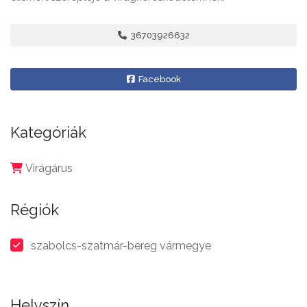
36703926632
Facebook
Kategóriák
Virágárus
Régiók
szabolcs-szatmár-bereg vármegye
Helyszín