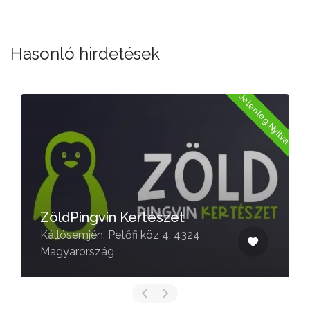
Hasonló hirdetések
a
Jelenleg Nyitva
ZöldPingvin Kertészet
Kállósemjén, Petőfi köz 4, 4324
Magyarország