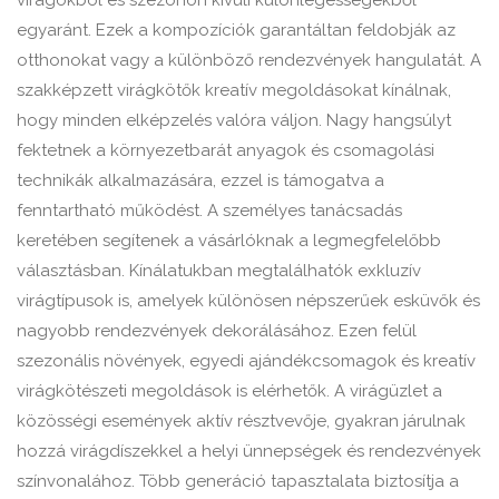
virágokból és szezonon kívüli különlegességekből
egyaránt. Ezek a kompozíciók garantáltan feldobják az
otthonokat vagy a különböző rendezvények hangulatát. A
szakképzett virágkötők kreatív megoldásokat kínálnak,
hogy minden elképzelés valóra váljon. Nagy hangsúlyt
fektetnek a környezetbarát anyagok és csomagolási
technikák alkalmazására, ezzel is támogatva a
fenntartható működést. A személyes tanácsadás
keretében segítenek a vásárlóknak a legmegfelelőbb
választásban. Kínálatukban megtalálhatók exkluzív
virágtípusok is, amelyek különösen népszerűek esküvők és
nagyobb rendezvények dekorálásához. Ezen felül
szezonális növények, egyedi ajándékcsomagok és kreatív
virágkötészeti megoldások is elérhetők. A virágüzlet a
közösségi események aktív résztvevője, gyakran járulnak
hozzá virágdíszekkel a helyi ünnepségek és rendezvények
színvonalához. Több generáció tapasztalata biztosítja a