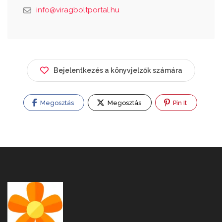
info@viragboltportal.hu
Bejelentkezés a könyvjelzők számára
Megosztás
Megosztás
Pin It