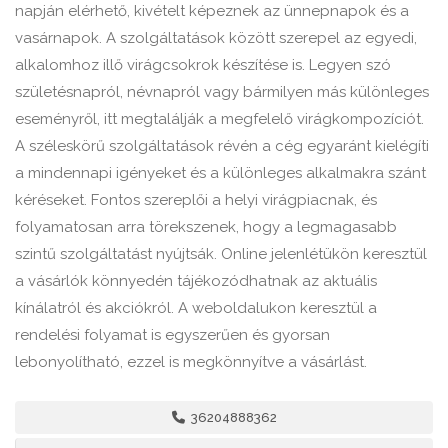
napján elérhető, kivételt képeznek az ünnepnapok és a
vasárnapok. A szolgáltatások között szerepel az egyedi,
alkalomhoz illő virágcsokrok készítése is. Legyen szó
születésnapról, névnapról vagy bármilyen más különleges
eseményről, itt megtalálják a megfelelő virágkompozíciót.
A széleskörű szolgáltatások révén a cég egyaránt kielégíti
a mindennapi igényeket és a különleges alkalmakra szánt
kéréseket. Fontos szereplői a helyi virágpiacnak, és
folyamatosan arra törekszenek, hogy a legmagasabb
szintű szolgáltatást nyújtsák. Online jelenlétükön keresztül
a vásárlók könnyedén tájékozódhatnak az aktuális
kínálatról és akciókról. A weboldalukon keresztül a
rendelési folyamat is egyszerűen és gyorsan
lebonyolítható, ezzel is megkönnyítve a vásárlást.
36204888362