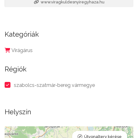
www.viragkuldesnyiregyhaza.hu
Kategóriák
Virágárus
Régiók
szabolcs-szatmár-bereg vármegye
Helyszín
Útvonalterv kérése