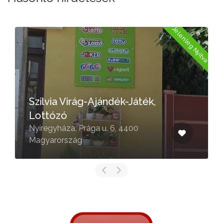
a
Jelenleg Nyitva
Szilvia Virág-Ajándék-Játék,
Lottózó
Nyíregyháza, Prága u. 6, 4400
Magyarország