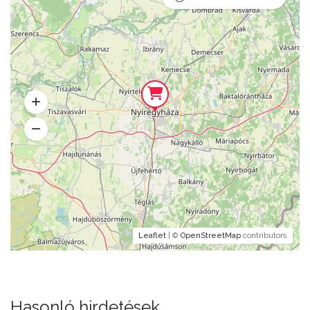
Leaflet
| ©
OpenStreetMap
contributors
Hasonló hirdetések