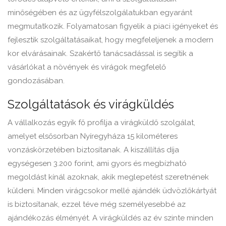
minőségében és az ügyfélszolgálatukban egyaránt
megmutatkozik. Folyamatosan figyelik a piaci igényeket és
fejlesztik szolgáltatásaikat, hogy megfeleljenek a modern
kor elvárásainak. Szakértő tanácsadással is segítik a
vásárlókat a növények és virágok megfelelő
gondozásában.
Szolgáltatások és virágküldés
A vállalkozás egyik fő profilja a virágküldő szolgálat,
amelyet elsősorban Nyíregyháza 15 kilométeres
vonzáskörzetében biztosítanak. A kiszállítás díja
egységesen 3.200 forint, ami gyors és megbízható
megoldást kínál azoknak, akik meglepetést szeretnének
küldeni. Minden virágcsokor mellé ajándék üdvözlőkártyát
is biztosítanak, ezzel téve még személyesebbé az
ajándékozás élményét. A virágküldés az év szinte minden