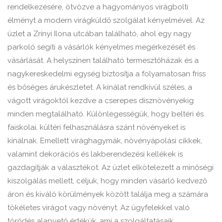
rendelkezésére, ötvözve a hagyományos virágbolti
élményt a modern virágküldő szolgálat kényelmével. Az
üzlet a Zrínyi Ilona utcában található, ahol egy nagy
parkoló segíti a vásárlók kényelmes megérkezését és
vásárlását. A helyszínen található termesztőházak és a
nagykereskedelmi egység biztosítja a folyamatosan friss
és bőséges árukészletet. A kínálat rendkívül széles, a
vágott virágoktól kezdve a cserepes dísznövényekig
minden megtalálható. Különlegességük, hogy beltéri és
faiskolai, kültéri felhasználásra szánt növényeket is
kínálnak. Emellett virághagymák, növényápolási cikkek,
valamint dekorációs és lakberendezési kellékek is
gazdagítják a választékot. Az üzlet elkötelezett a minőségi
kiszolgálás mellett, céljuk, hogy minden vásárló kedvező
áron és kiváló körülmények között találja meg a számára
tökéletes virágot vagy növényt. Az ügyfelekkel való
törődés alapvető értékük, ami a szolgáltatásaik