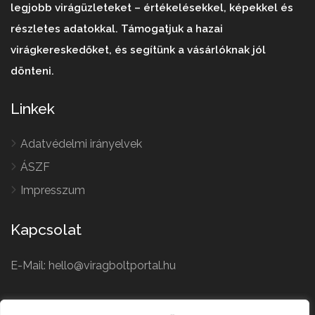
legjobb virágüzleteket – értékelésekkel, képekkel és
részletes adatokkal. Támogatjuk a hazai
virágkereskedőket, és segítünk a vásárlóknak jól
dönteni.
Linkek
Adatvédelmi irányelvek
ÁSZF
Impresszum
Kapcsolat
E-Mail: hello@viragboltportal.hu
French
Polish