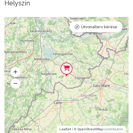
Helyszín
Útvonalterv kérése
Leaflet
| ©
OpenStreetMap
contributors