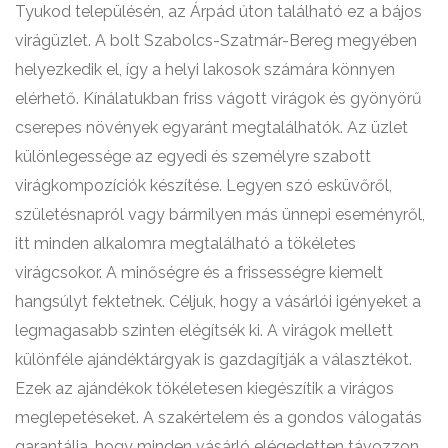
Tyukod településén, az Árpád úton található ez a bájos
virágüzlet. A bolt Szabolcs-Szatmár-Bereg megyében
helyezkedik el, így a helyi lakosok számára könnyen
elérhető. Kínálatukban friss vágott virágok és gyönyörű
cserepes növények egyaránt megtalálhatók. Az üzlet
különlegessége az egyedi és személyre szabott
virágkompozíciók készítése. Legyen szó esküvőről,
születésnapról vagy bármilyen más ünnepi eseményről,
itt minden alkalomra megtalálható a tökéletes
virágcsokor. A minőségre és a frissességre kiemelt
hangsúlyt fektetnek. Céljuk, hogy a vásárlói igényeket a
legmagasabb szinten elégítsék ki. A virágok mellett
különféle ajándéktárgyak is gazdagítják a választékot.
Ezek az ajándékok tökéletesen kiegészítik a virágos
meglepetéseket. A szakértelem és a gondos válogatás
garantálja, hogy minden vásárló elégedetten távozzon.