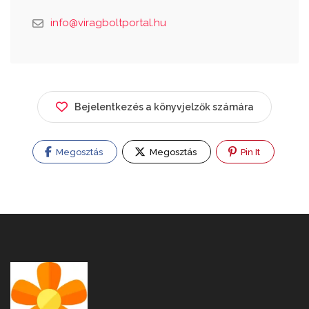
info@viragboltportal.hu
Bejelentkezés a könyvjelzők számára
Megosztás
Megosztás
Pin It