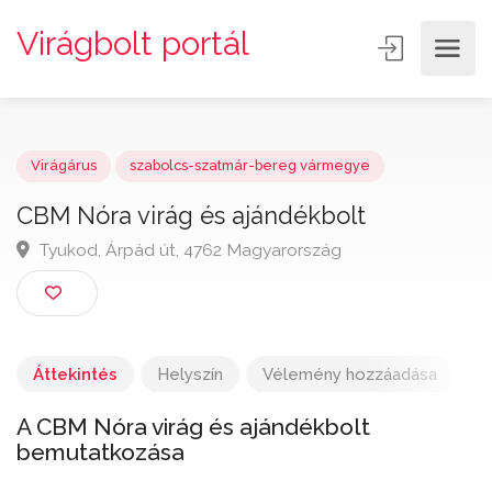
Virágbolt portál
Virágárus
szabolcs-szatmár-bereg vármegye
CBM Nóra virág és ajándékbolt
Tyukod, Árpád út, 4762 Magyarország
Áttekintés
Helyszín
Vélemény hozzáadása
A CBM Nóra virág és ajándékbolt
bemutatkozása