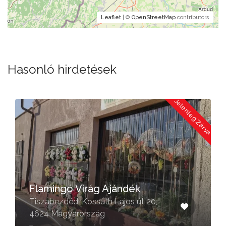
Leaflet
| ©
OpenStreetMap
contributors
Hasonló hirdetések
a
Jelenleg Zárva
Flamingó Virág Ajándék
Tiszabezdéd, Kossuth Lajos út 20,
4624 Magyarország