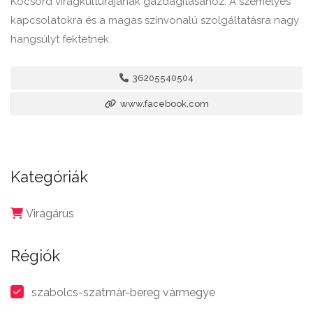
Kocsord virágkultúrájának gazdagításához. A személyes
kapcsolatokra és a magas színvonalú szolgáltatásra nagy
hangsúlyt fektetnek.
36205540504
www.facebook.com
Kategóriák
Virágárus
Régiók
szabolcs-szatmár-bereg vármegye