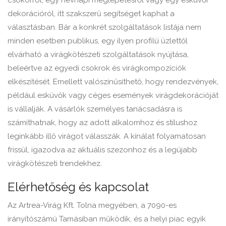
csokorról, egy névnapi meglepetésről vagy egy esküvői
dekorációról, itt szakszerű segítséget kaphat a
választásban. Bár a konkrét szolgáltatások listája nem
minden esetben publikus, egy ilyen profilú üzlettől
elvárható a virágkötészeti szolgáltatások nyújtása,
beleértve az egyedi csokrok és virágkompozíciók
elkészítését. Emellett valószínűsíthető, hogy rendezvények,
például esküvők vagy céges események virágdekorációját
is vállalják. A vásárlók személyes tanácsadásra is
számíthatnak, hogy az adott alkalomhoz és stílushoz
leginkább illő virágot válasszák. A kínálat folyamatosan
frissül, igazodva az aktuális szezonhoz és a legújabb
virágkötészeti trendekhez.
Elérhetőség és kapcsolat
Az Artrea-Virág Kft. Tolna megyében, a 7090-es
irányítószámú Tamásiban működik, és a helyi piac egyik