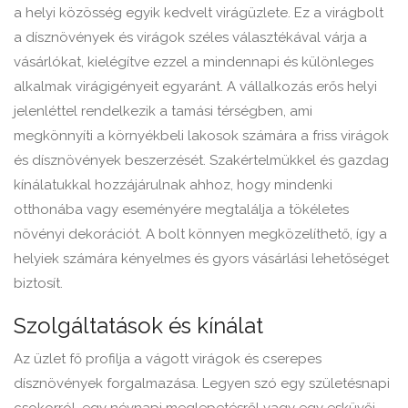
a helyi közösség egyik kedvelt virágüzlete. Ez a virágbolt
a dísznövények és virágok széles választékával várja a
vásárlókat, kielégítve ezzel a mindennapi és különleges
alkalmak virágigényeit egyaránt. A vállalkozás erős helyi
jelenléttel rendelkezik a tamási térségben, ami
megkönnyíti a környékbeli lakosok számára a friss virágok
és dísznövények beszerzését. Szakértelmükkel és gazdag
kínálatukkal hozzájárulnak ahhoz, hogy mindenki
otthonába vagy eseményére megtalálja a tökéletes
növényi dekorációt. A bolt könnyen megközelíthető, így a
helyiek számára kényelmes és gyors vásárlási lehetőséget
biztosít.
Szolgáltatások és kínálat
Az üzlet fő profilja a vágott virágok és cserepes
dísznövények forgalmazása. Legyen szó egy születésnapi