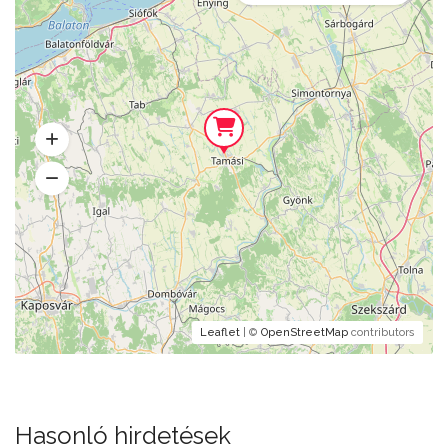
Leaflet
| ©
OpenStreetMap
contributors
Hasonló hirdetések