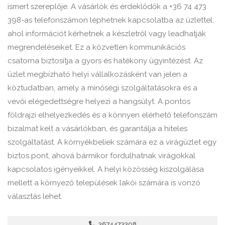
ismert szereplője. A vásárlók és érdeklődők a +36 74 473
398-as telefonszámon léphetnek kapcsolatba az üzlettel,
ahol információt kérhetnek a készletről vagy leadhatják
megrendeléseiket. Ez a közvetlen kommunikációs
csatorna biztosítja a gyors és hatékony ügyintézést. Az
üzlet megbízható helyi vállalkozásként van jelen a
köztudatban, amely a minőségi szolgáltatásokra és a
vevői elégedettségre helyezi a hangsúlyt. A pontos
földrajzi elhelyezkedés és a könnyen elérhető telefonszám
bizalmat kelt a vásárlókban, és garantálja a hiteles
szolgáltatást. A környékbeliek számára ez a virágüzlet egy
biztos pont, ahová bármikor fordulhatnak virágokkal
kapcsolatos igényeikkel. A helyi közösség kiszolgálása
mellett a környező települések lakói számára is vonzó
választás lehet.
3674473398