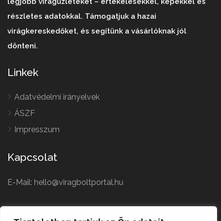
legjobb virágüzleteket – értékelésekkel, képekkel és
részletes adatokkal. Támogatjuk a hazai
virágkereskedőket, és segítünk a vásárlóknak jól
dönteni.
Linkek
Adatvédelmi irányelvek
ÁSZF
Impresszum
Kapcsolat
E-Mail: hello@viragboltportal.hu
French
Polish