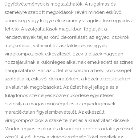
ügyfélvélemények is megtalálhatók. A rugalmas és
személyre szabott megoldások révén minden esküvő,
ünnepség vagy kegyeleti esemény virágdíszítése egyedivé
tehető. A szolgáltatások magukban foglalják a
rendezvények teljes körű dekorálását, az egyedi csokrok
megkötését, valamint az asztaldíszek és egyéb
virágkompozíciók elkészítését. Ezek a díszek nagyban
hozzájárulnak a különleges alkalmak emelkedett és színes
hangulatához. Bár az üzlet elsősorban a helyi közösséget
szolgálja ki, esküvői dekoratőrként a közeli településeken
is vállalnak megbízásokat. Az üzlet helyi jellege és a
tulajdonos személyes közreműködése együttesen
biztosítja a magas minőséget és az egyedi igények
maradéktalan figyelembevételét. Az elkészült
virágkompozíciók a szakértelmet és a kreativitást dicsérik.
Minden egyes csokor és dekoráció gondos odafigyeléssel
készül. A cél, hogy a virágok szépségükkel emeljék az