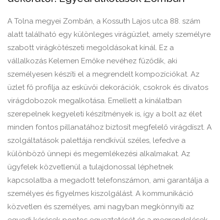
A Tolna megyei Zombán, a Kossuth Lajos utca 88. szám
alatt található egy különleges virágüzlet, amely személyre
szabott virágkötészeti megoldásokat kínál. Ez a
vállalkozás Kelemen Emőke nevéhez fűződik, aki
személyesen készíti el a megrendelt kompozíciókat. Az
üzlet fő profilja az esküvői dekorációk, csokrok és divatos
virágdobozok megalkotása. Emellett a kínálatban
szerepelnek kegyeleti készítmények is, így a bolt az élet
minden fontos pillanatához biztosít megfelelő virágdíszt. A
szolgáltatások palettája rendkívül széles, lefedve a
különböző ünnepi és megemlékezési alkalmakat. Az
ügyfelek közvetlenül a tulajdonossal léphetnek
kapcsolatba a megadott telefonszámon, ami garantálja a
személyes és figyelmes kiszolgálást. A kommunikáció
közvetlen és személyes, ami nagyban megkönnyíti az