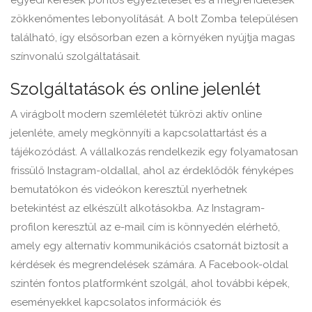
egyedi kérések pontos egyeztetését és a megrendelések
zökkenőmentes lebonyolítását. A bolt Zomba településen
található, így elsősorban ezen a környéken nyújtja magas
színvonalú szolgáltatásait.
Szolgáltatások és online jelenlét
A virágbolt modern szemléletét tükrözi aktív online
jelenléte, amely megkönnyíti a kapcsolattartást és a
tájékozódást. A vállalkozás rendelkezik egy folyamatosan
frissülő Instagram-oldallal, ahol az érdeklődők fényképes
bemutatókon és videókon keresztül nyerhetnek
betekintést az elkészült alkotásokba. Az Instagram-
profilon keresztül az e-mail cím is könnyedén elérhető,
amely egy alternatív kommunikációs csatornát biztosít a
kérdések és megrendelések számára. A Facebook-oldal
szintén fontos platformként szolgál, ahol további képek,
eseményekkel kapcsolatos információk és