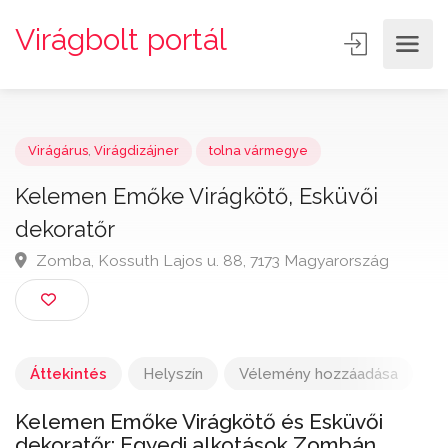
Virágbolt portál
Virágárus
,
Virágdizájner
tolna vármegye
Kelemen Emőke Virágkötő, Esküvői
dekoratőr
Zomba, Kossuth Lajos u. 88, 7173 Magyarország
Áttekintés
Helyszín
Vélemény hozzáadása
Kelemen Emőke Virágkötő és Esküvői
dekoratőr: Egyedi alkotások Zombán