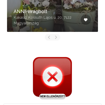
ANNI-virágbolt
Kakasd, Kossuth Lajos u. 20, 7122
Magyarország