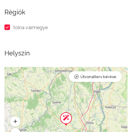
Régiók
tolna vármegye
Helyszín
Útvonalterv kérése