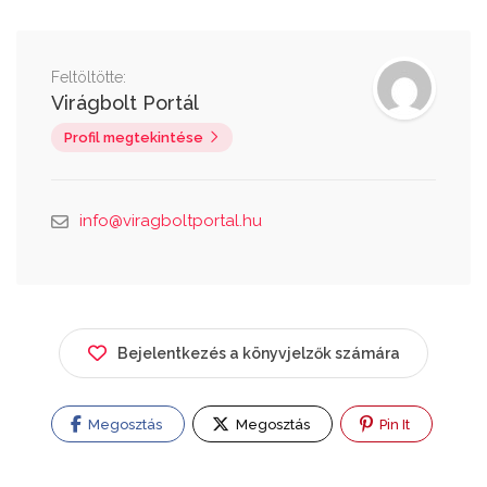
Feltöltötte:
Virágbolt Portál
Profil megtekintése
info@viragboltportal.hu
Bejelentkezés a könyvjelzők számára
Megosztás
Megosztás
Pin It