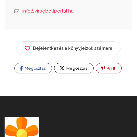
info@viragboltportal.hu
Bejelentkezés a könyvjelzők számára
Megosztás
Megosztás
Pin It