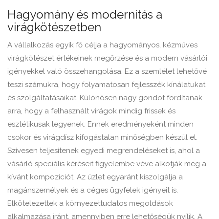
Hagyomány és modernitás a
virágkötészetben
A vállalkozás egyik fő célja a hagyományos, kézműves
virágkötészet értékeinek megőrzése és a modern vásárlói
igényekkel való összehangolása. Ez a szemlélet lehetővé
teszi számukra, hogy folyamatosan fejlesszék kínálatukat
és szolgáltatásaikat. Különösen nagy gondot fordítanak
arra, hogy a felhasznált virágok mindig frissek és
esztétikusak legyenek. Ennek eredményeként minden
csokor és virágdísz kifogástalan minőségben készül el.
Szívesen teljesítenek egyedi megrendeléseket is, ahol a
vásárló speciális kéréseit figyelembe véve alkotják meg a
kívánt kompozíciót. Az üzlet egyaránt kiszolgálja a
magánszemélyek és a céges ügyfelek igényeit is.
Elkötelezettek a környezettudatos megoldások
alkalmazása iránt, amennyiben erre lehetőségük nyílik. A