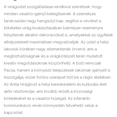
A virágüzlet szolgáltatásai rendkívül sokrétűek, hogy
minden vásárlói igényt kielégítsenek. A személyes
tanácsadás nagy hangsúlyt kap, segítve a vevőket a
tökéletes virág kiválasztásában bármilyen eseményre.
Készítenek alkalmi dekorációkat is, amelyekkel az ügyfelek
elképzeléseit maximálisan megvalósítják. Az üzlet a helyi
lakosok körében nagy elismerésnek örvend, ami a
megbízhatóságnak és a virágkötészet terén mutatott
kreatív megoldásoknak köszönhető. A bolt nemcsak
Pacsa, hanem a környező települések lakóinak igényeit is
kiszolgálja, ezzel fontos szerepet tölt be a régió életében.
Az Anita Virágbolt a helyi kereskedelmi és kulturális élet
aktív résztvevője, ami tovább erősíti a közösségi
kötelékeket és a vásárlói hűséget. Az interaktív
kommunikáció révén könnyedén felvehető velük a
kapcsolat.