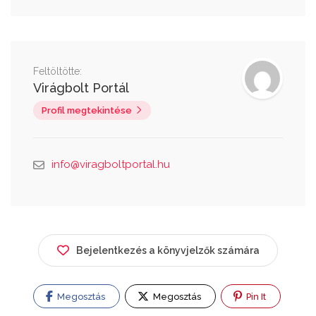
Feltöltötte:
Virágbolt Portál
Profil megtekintése
info@viragboltportal.hu
Bejelentkezés a könyvjelzők számára
Megosztás
Megosztás
Pin It