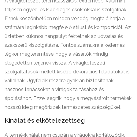
A virágkötészet terén klasszikus, extrémebb, valamint
teljesen egyedi és különleges csokrokkal is szolgálnak.
Ennek köszönhetően minden vendég megtalálhatja a
számára leginkább megfelelő stílust és kompozíciót. Az
üzletben különös hangsúlyt fektetnek az udvarias és
szakszerű kiszolgálásra. Fontos számukra a kellemes
légkör megteremtése, hogy a vásárlók mindig
elégedetten térjenek vissza. A virágkötészeti
szolgáltatások mellett kisebb dekorációs feladatokat is
vállalnak. Ügyfeleik részére gyakran biztosítanak
hasznos tanácsokat a virágok tartásához és
ápolásához. Ezzel segítik, hogy a megvásárolt termékek
hosszú ideig megőrizzék természetes szépségüket.
Kínálat és elkötelezettség
A termékkínálat nem csupán a virágokra korlátozódik,