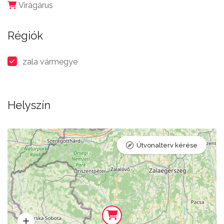
Virágárus
Régiók
zala vármegye
Helyszín
Útvonalterv kérése