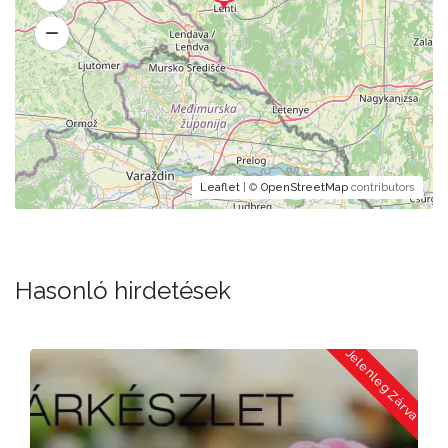
Leaflet
| ©
OpenStreetMap
contributors
Hasonló hirdetések
a
Jelenleg Zárva