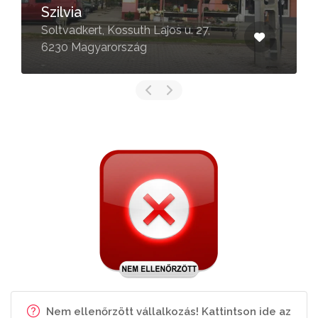
Randi Virágüzlet
Kecskemét, Akadémia krt. 29, 6000
Magyarország
Nem ellenőrzött vállalkozás! Kattintson ide az