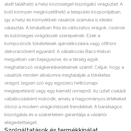
alatt található a helyi közösséget kiszolgáló virágüzlet. A
bolt könnyen megközelíthető a település központjában,
így a helyi és környékbeli vásárlók számára is ideális
választás. A kínálatban friss és változatos virágok, csokrok
és különleges virágdíszek szerepelnek. Ezek a
kompozíciók tökéletesek ajándékozásra vagy otthoni
dekorációként egyaránt. A vállalkozás Bács-Kiskun
megyében van bejegyezve, és a térség egyik
meghatározó virágkereskedésének számít. Céljuk, hogy a
vásárlók minden alkalomra megtalálják a tökéletes
virágot, legyen szó egy egyszerű hétköznapi
meglepetésről vagy egy kiemelt ünnepről. Az üzlet családi
vállalkozásként működik, amely a hagyományos értékeket
ötvözi a modern virágkötészeti trendekkel. A barátságos
kiszolgálás és a szakértelem garantálja a vásárlói
elégedettséget.
Szolgáltatások és termékkínálat