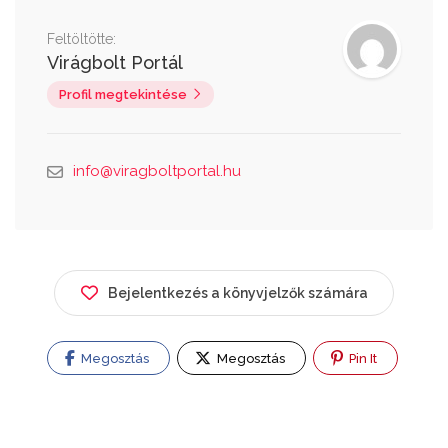
Feltöltötte:
Virágbolt Portál
Profil megtekintése
info@viragboltportal.hu
Bejelentkezés a könyvjelzők számára
Megosztás
Megosztás
Pin It