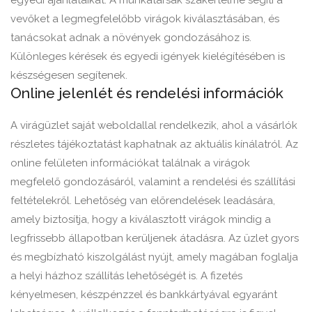
egyedi ajánlataikat. A munkatársak szakértelme segíti a
vevőket a legmegfelelőbb virágok kiválasztásában, és
tanácsokat adnak a növények gondozásához is.
Különleges kérések és egyedi igények kielégítésében is
készségesen segítenek.
Online jelenlét és rendelési információk
A virágüzlet saját weboldallal rendelkezik, ahol a vásárlók
részletes tájékoztatást kaphatnak az aktuális kínálatról. Az
online felületen információkat találnak a virágok
megfelelő gondozásáról, valamint a rendelési és szállítási
feltételekről. Lehetőség van előrendelések leadására,
amely biztosítja, hogy a kiválasztott virágok mindig a
legfrissebb állapotban kerüljenek átadásra. Az üzlet gyors
és megbízható kiszolgálást nyújt, amely magában foglalja
a helyi házhoz szállítás lehetőségét is. A fizetés
kényelmesen, készpénzzel és bankkártyával egyaránt