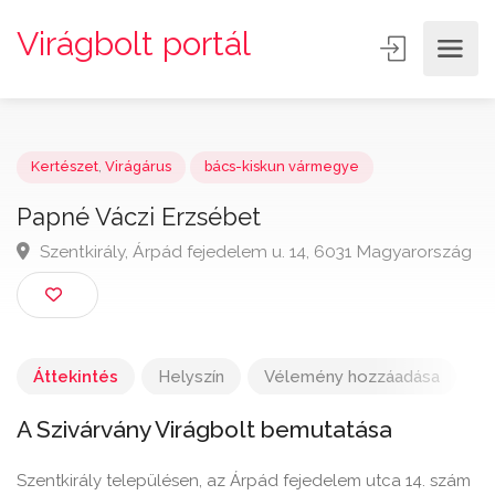
Virágbolt portál
Kertészet
,
Virágárus
bács-kiskun vármegye
Papné Váczi Erzsébet
Szentkirály, Árpád fejedelem u. 14, 6031 Magyarorsz
Áttekintés
Helyszín
Vélemény hozzáadása
A Szivárvány Virágbolt bemutatása
Szentkirály településen, az Árpád fejedelem utca 14. szám