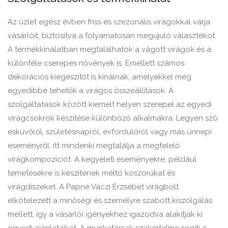
Az üzlet egész évben friss és szezonális virágokkal várja
vásárlóit, biztosítva a folyamatosan megújuló választékot.
A termékkínálatban megtalálhatók a vágott virágok és a
különféle cserepes növények is. Emellett számos
dekorációs kiegészítőt is kínálnak, amelyekkel még
egyedibbé tehetők a virágos összeállítások. A
szolgáltatások között kiemelt helyen szerepel az egyedi
virágcsokrok készítése különböző alkalmakra. Legyen szó
esküvőről, születésnapról, évfordulóról vagy más ünnepi
eseményről, itt mindenki megtalálja a megfelelő
virágkompozíciót. A kegyeleti eseményekre, például
temetésekre is készítenek méltó koszorúkat és
virágdíszeket. A Papné Váczi Erzsébet virágbolt
elkötelezett a minőségi és személyre szabott kiszolgálás
mellett, így a vásárlói igényekhez igazodva alakítják ki