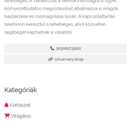
lehetséges. A vállalkozás a fenntarthatóságra is figyel,
környezettudatos megoldásokat alkalmazva a virágok
beszerzése és csomagolása során. A kapcsolattartás
telefonon keresztül is lehetséges, ahol közvetlen
segítséget kaphatnak a vásárlók.
36306273962
szivarvany.shop
Kategóriák
Kertészet
Virágárus