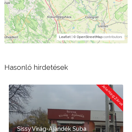
Leaflet
| ©
OpenStreetMap
contributors
Hasonló hirdetések
eg Zárva
Jelenleg Zá