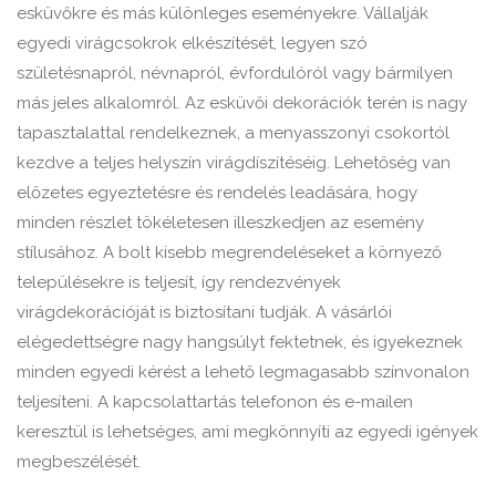
esküvőkre és más különleges eseményekre. Vállalják
egyedi virágcsokrok elkészítését, legyen szó
születésnapról, névnapról, évfordulóról vagy bármilyen
más jeles alkalomról. Az esküvői dekorációk terén is nagy
tapasztalattal rendelkeznek, a menyasszonyi csokortól
kezdve a teljes helyszín virágdíszítéséig. Lehetőség van
előzetes egyeztetésre és rendelés leadására, hogy
minden részlet tökéletesen illeszkedjen az esemény
stílusához. A bolt kisebb megrendeléseket a környező
településekre is teljesít, így rendezvények
virágdekorációját is biztosítani tudják. A vásárlói
elégedettségre nagy hangsúlyt fektetnek, és igyekeznek
minden egyedi kérést a lehető legmagasabb színvonalon
teljesíteni. A kapcsolattartás telefonon és e-mailen
keresztül is lehetséges, ami megkönnyíti az egyedi igények
megbeszélését.