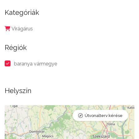
Kategóriák
Virágárus
Régiók
baranya vármegye
Helyszín
Útvonalterv kérése