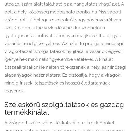
utca 10. szám alatt található ez a hangulatos virágüzlet. A
bolt a helyi közösség megbízható pontja, ha friss vágott
virágokról, különleges csokrokról vagy növényekről van
szó. Központi elhelyezkedésének köszönhetően
gyalogosan és autóval is könnyen megközelíthető, így a
vásárlás mindig kényelmes. Az üzlet fő profilja a minőségi
virágkötészeti szolgáltatások nyújtása, a vásárlók egyedi
igényeinek maximális figyelembe vételével. A kínálat
összeállításakor kiemelten törekszenek a helyi és minőségi
alapanyagok használatára. Ez biztosítja, hogy a virágok
mindig frissek, tetszetősek és hosszú élettartamúak
legyenek.
Széleskörű szolgáltatások és gazdag
termékkínálat
A virágbolt széles választékkal várja az érdeklődőket,
amely magában foglalja a vágott virágokat és a cserepes