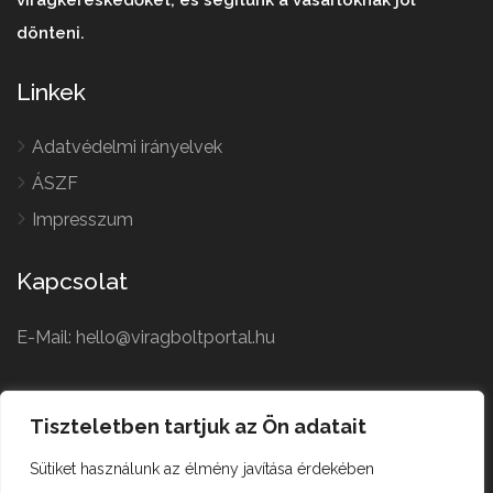
virágkereskedőket, és segítünk a vásárlóknak jól
dönteni.
Linkek
Adatvédelmi irányelvek
ÁSZF
Impresszum
Kapcsolat
E-Mail: hello@viragboltportal.hu
French
Polish
Tiszteletben tartjuk az Ön adatait
Czech
Virágbolt © All Rights
Sütiket használunk az élmény javítása érdekében
German
Reserved.