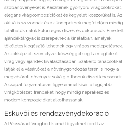
szobanövényeket is. Készítenek gyönyörű virágcsokrokat,
elegáns virágkompozíciókat és kegyeleti koszorúkat is. Az
aktuális szezonnak és az ünnepeknek megfelelően mindig
találhatók náluk különleges díszek és dekorációk. Emellett
ajándéktárgyak is szerepelnek a kínálatban, amelyek
tökéletes kiegészítői lehetnek egy virágos meglepetésnek.
A szakképzett személyzet készséggel segít a megfelelő
virág vagy ajándék kiválasztásában. Szakértő tanácsokkal
látják el a vásárlókat a növénygondozás terén is, hogy a
megvásárolt növények sokáig otthonuk díszei lehessenek.
A csapat folyamatosan figyelemmel kíséri a legújabb
virágkötészeti trendeket, hogy mindig naprakész és
modern kompozíciókat alkothassanak.
Esküvői és rendezvénydekoráció
A Pécsváradi Virágbolt kiemelt figyelmet fordít az