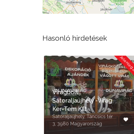
Hasonló hirdetések
Jelenleg Zárva
Jelenleg
Virágbolt
Sátoraljaújhely -Virág
Ker-Tem Kft
Sátoraljaújhely, Táncsics tér
3, 3980 Magyarország