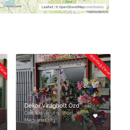
Leaflet
| ©
OpenStreetMap
contributors
 Zárva
Jelenleg Zárva
Dekor Virágbolt Ózd
Ózd, Vasvár út 9, 3600
M
Magyarország
M