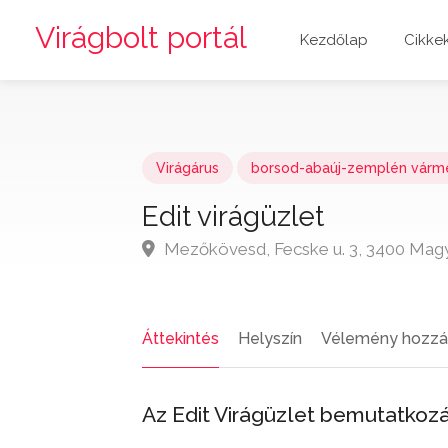
Virágbolt portál
Kezdőlap
Cikke
Virágárus
borsod-abaúj-zemplén vár
Edit virágüzlet
Mezőkövesd, Fecske u. 3, 3400 Mag
Áttekintés
Helyszín
Vélemény hozzá
Az Edit Virágüzlet bemutatko