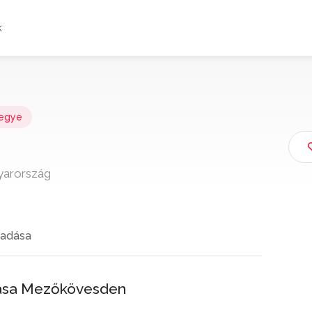
k
megye
yarország
adása
zása Mezőkövesden