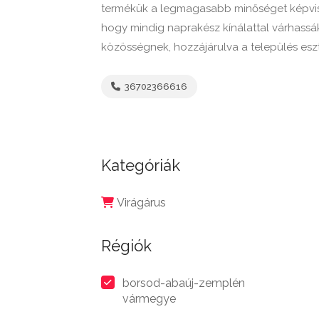
termékük a legmagasabb minőséget képvisel
hogy mindig naprakész kínálattal várhassák
közösségnek, hozzájárulva a település eszt
36702366616
Kategóriák
Virágárus
Régiók
borsod-abaúj-zemplén
vármegye