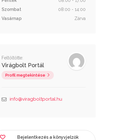
Péntek
08:00 - 17:00
Szombat
08:00 - 14:00
Vasárnap
Zárva
Feltöltötte:
Virágbolt Portál
Profil megtekintése
info@viragboltportal.hu
Bejelentkezés a könyvjelzők