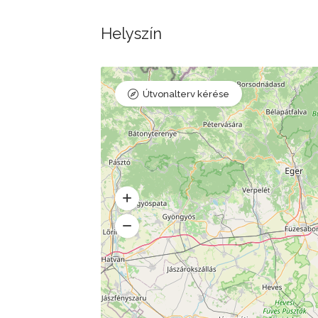
Helyszín
Útvonalterv kérése