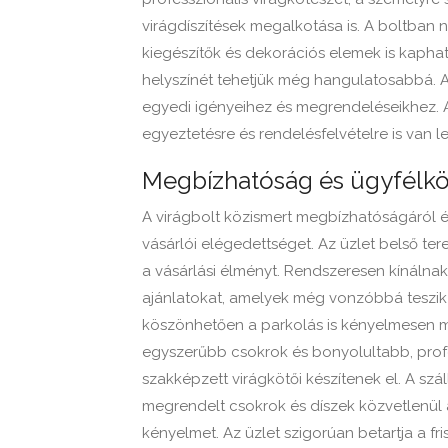
virágdíszítések megalkotása is. A boltban
kiegészítők és dekorációs elemek is kaph
helyszínét tehetjük még hangulatosabbá. A
egyedi igényeihez és megrendeléseikhez. A
egyeztetésre és rendelésfelvételre is van l
Megbízhatóság és ügyfélk
A virágbolt közismert megbízhatóságáról é
vásárlói elégedettséget. Az üzlet belső te
a vásárlási élményt. Rendszeresen kínálnak
ajánlatokat, amelyek még vonzóbbá teszik 
köszönhetően a parkolás is kényelmesen m
egyszerűbb csokrok és bonyolultabb, profe
szakképzett virágkötői készítenek el. A szál
megrendelt csokrok és díszek közvetlenül
kényelmet. Az üzlet szigorúan betartja a fr