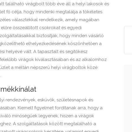
 található virágbolt több éve áll a helyi lakosok és
et fő célja, hogy mindenki megtalálja a tökéletes
 Széles választékkal rendelkezik, amely magában
, előre összeállított csokrokat és egyedi
zolgáltatásaikkal biztosítják, hogy minden vásárló
gközelíthető elhelyezkedésének köszönhetően a
i helyévé vált. A tapasztalt és segítőkész
elelőbb virágok kiválasztásában és az alkalomhoz
güzlet a méltán népszerű helyi virágboltok közé
.
rmékkínálat
helyi rendezvények, esküvők, születésnapok és
sában. Kiemelt figyelmet fordítanak arra, hogy a
kiváló minőségűek legyenek, hiszen a virágok
éghez. A szolgáltatások között megtalálható a
 szabott virágcsokrok készítése, valamint egyedi