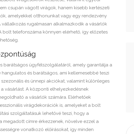
 nem csupán vágott virágok, hanem kisebb kertészeti
atók, amelyekkel otthonunkat vagy egy rendezvény
 vállalkozás rugalmasan alkalmazkodik a vásárlók
 bolt telefonszáma könnyen elérhető, így előzetes
ehetőség.
özpontúság
s barátságos ügyfélszolgálatáról, amely garantálja a
re hangulatos és barátságos, ami kellemesebbé teszi
 szezonális és ünnepi akciókat, valamint különleges
a vásárlást. A központi elhelyezkedésnek
egoldható a vásárlók számára. Elérhetőek
sszionális virágdekorációk is, amelyeket a bolt
lítási szolgáltatásuk lehetővé teszi, hogy a
 a megadott címre érkezzenek, növelve ezzel a
issességre vonatkozó előírásokat, így minden