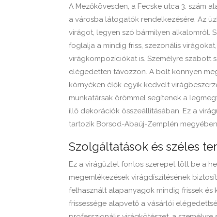
A Mezőkövesden, a Fecske utca 3. szám alatt
a városba látogatók rendelkezésére. Az üzl
virágot, legyen szó bármilyen alkalomról.
foglalja a mindig friss, szezonális virágokat
virágkompozíciókat is. Személyre szabott s
elégedetten távozzon. A bolt könnyen me
környéken élők egyik kedvelt virágbeszerzés
munkatársak örömmel segítenek a legmegf
illő dekorációk összeállításában. Ez a virá
tartozik Borsod-Abaúj-Zemplén megyében
Szolgáltatások és széles te
Ez a virágüzlet fontos szerepet tölt be a 
megemlékezések virágdíszítésének biztosítá
felhasznált alapanyagok mindig frissek és 
frissessége alapvető a vásárlói elégedetts
professzionális virágkötészet, a személyre