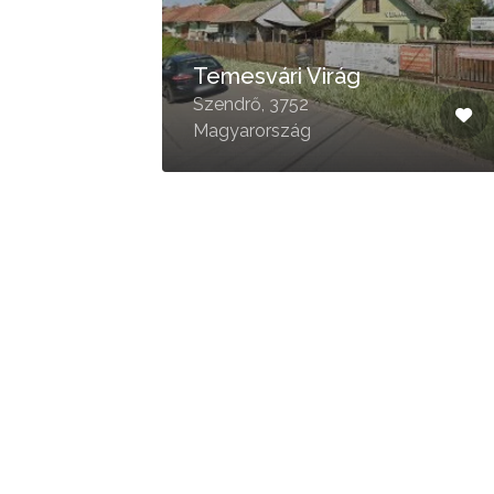
d
Temesvári Virág
Szendrő, 3752
Magyarország