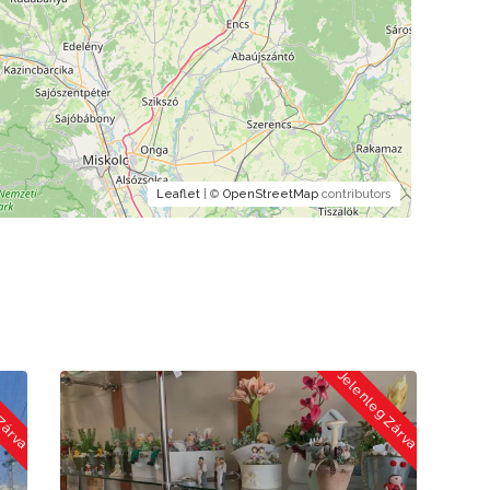
Leaflet
| ©
OpenStreetMap
contributors
 Zárva
Jelenleg Zárva