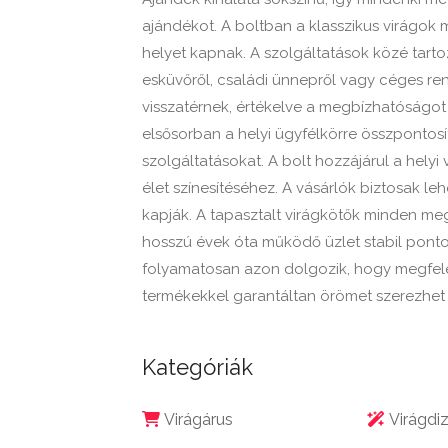
ajándékot. A boltban a klasszikus virágok 
helyet kapnak. A szolgáltatások közé tartoz
esküvőről, családi ünnepről vagy céges re
visszatérnek, értékelve a megbízhatóságot 
elsősorban a helyi ügyfélkörre összpontos
szolgáltatásokat. A bolt hozzájárul a hely
élet színesítéséhez. A vásárlók biztosak l
kapják. A tapasztalt virágkötők minden me
hosszú évek óta működő üzlet stabil pontot
folyamatosan azon dolgozik, hogy megfelel
termékekkel garantáltan örömet szerezhet 
Kategóriák
Virágárus
Virágdiz