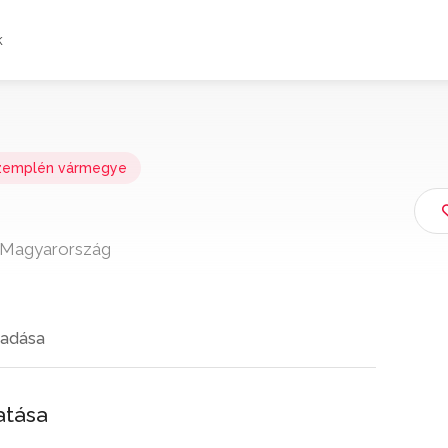
k
-zemplén vármegye
3 Magyarország
adása
atása