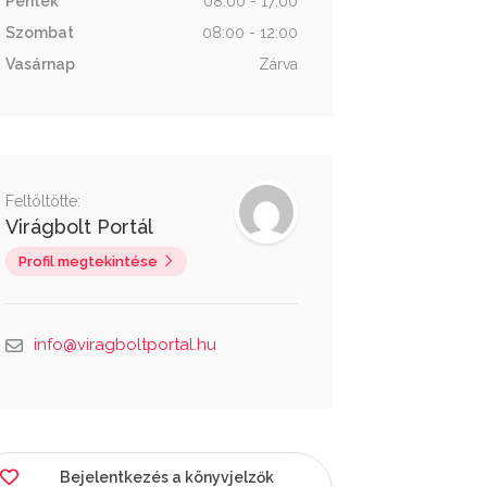
Péntek
08:00 - 17:00
Szombat
08:00 - 12:00
Vasárnap
Zárva
Feltöltötte:
Virágbolt Portál
Profil megtekintése
info@viragboltportal.hu
Bejelentkezés a könyvjelzők