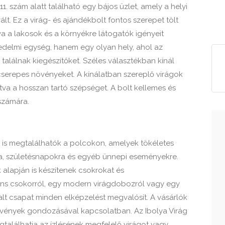
. szám alatt található egy bájos üzlet, amely a helyi
. Ez a virág- és ajándékbolt fontos szerepet tölt
a a lakosok és a környékre látogatók igényeit
edelmi egység, hanem egy olyan hely, ahol az
találnak kiegészítőket. Széles választékban kínál
cserepes növényeket. A kínálatban szereplő virágok
ítva a hosszan tartó szépséget. A bolt kellemes és
számára.
k is megtalálhatók a polcokon, amelyek tökéletes
, születésnapokra és egyéb ünnepi eseményekre.
 alapján is készítenek csokrokat és
ns csokorról, egy modern virágdobozról vagy egy
alt csapat minden elképzelést megvalósít. A vásárlók
övények gondozásával kapcsolatban. Az Ibolya Virág
gtalálhatja az ízlésének megfelelő virágot vagy