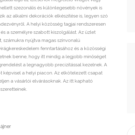
mellett szezonális és különlegesebb növények is
ik az alkalmi dekorációk elkészítése is, legyen szó
ndezvényről. A helyi közösség tagjai rendszeresen
és a személyre szabott kiszolgálást. Az üzlet
ít, számukra nyújtva magas színvonalú
i virágkereskedelem fenntartásához és a közösségi
ehetnek benne, hogy itt mindig a legjobb minőséget
grendelést a legnagyobb precizitással kezelnek. A
 képvisel a helyi piacon. Az elkötelezett csapat
jen a vásárlói elvárásoknak. Az itt kapható
szeretteinek.
ájner