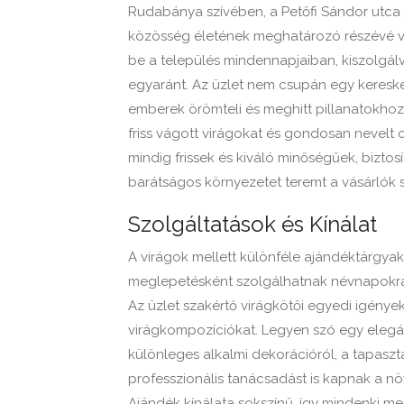
Rudabánya szívében, a Petőfi Sándor utca 11
közösség életének meghatározó részévé vált
be a település mindennapjaiban, kiszolgálv
egyaránt. Az üzlet nem csupán egy keresk
emberek örömteli és meghitt pillanatokhoz 
friss vágott virágokat és gondosan nevelt 
mindig frissek és kiváló minőségűek, biztos
barátságos környezetet teremt a vásárlók 
Szolgáltatások és Kínálat
A virágok mellett különféle ajándéktárgya
meglepetésként szolgálhatnak névnapokra
Az üzlet szakértő virágkötői egyedi igények
virágkompozíciókat. Legyen szó egy elegá
különleges alkalmi dekorációról, a tapaszt
professzionális tanácsadást is kapnak a n
Ajándék kínálata sokszínű, így mindenki me