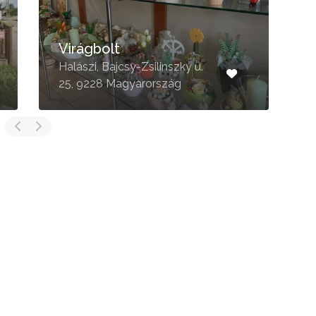
Virágbolt
E
Halászi, Bajcsy-Zsilinszky u.
M
25, 9228 Magyarország
3