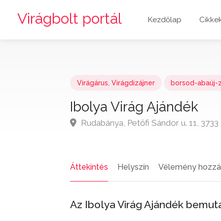
Virágbolt portál
Kezdőlap
Cikke
Virágárus
,
Virágdizájner
borsod-abaúj
Ibolya Virág Ajándék
Rudabánya, Petőfi Sándor u. 11, 373
Áttekintés
Helyszín
Vélemény hozzá
Az Ibolya Virág Ajándék bemut