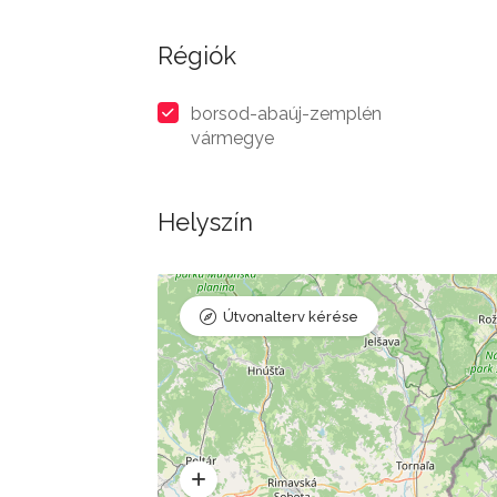
Régiók
borsod-abaúj-zemplén
vármegye
Helyszín
Útvonalterv kérése