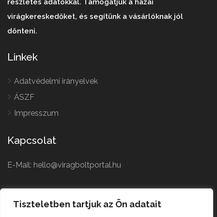
részletes adatokkal. Támogatjuk a hazai
virágkereskedőket, és segítünk a vásárlóknak jól
dönteni.
Linkek
Adatvédelmi irányelvek
ÁSZF
Impresszum
Kapcsolat
E-Mail: hello@viragboltportal.hu
French
Polish
Tiszteletben tartjuk az Ön adatait
Czech
Virágbolt © All Rights