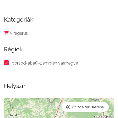
Kategóriák
Virágárus
Régiók
borsod-abaúj-zemplén vármegye
Helyszín
Útvonalterv kérése