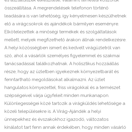
és asztaldíszek elkészítése, valamint temetési koszorúk
összeállítása. A megrendelések telefonon történő
leadására is van lehetőség, így kényelmesen készülhetnek
elő a virágcsokrok és ajándékok bármilyen eseményre.
Elkötelezettek a minőségi termékek és szolgáltatások
mellett, melyek megfizethető árakon állnak rendelkezésre.
A helyi közösségben ismert és kedvelt virágüzletről van
szó, ahol a vásárlók személyes figyelemmel és szakmai
tanácsadással találkozhatnak. A holisztikus hozzáállás
része, hogy az üzletben igyekeznek környezetbarát és
fenntartható megoldásokat alkalmazni. Az üzlet
hangulatos környezettel, friss virágokkal és a természet
szépségeivel várja ügyfeleit minden munkanapon.
Különlegességei közé tartozik a virágküldés lehetősége a
közeli településekre is. A Virág-Ajándék a helyi
ünnepekhez és évszakokhoz igazodó, változatos
kínálatot tart fenn annak érdekében, hogy minden vásárló