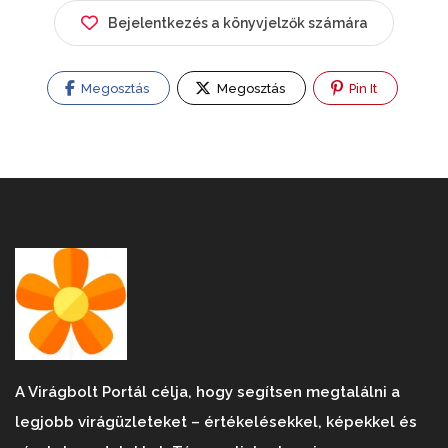
Bejelentkezés a könyvjelzők számára
Megosztás
Megosztás
Pin It
A Virágbolt Portál célja, hogy segítsen megtalálni a
legjobb virágüzleteket – értékelésekkel, képekkel és