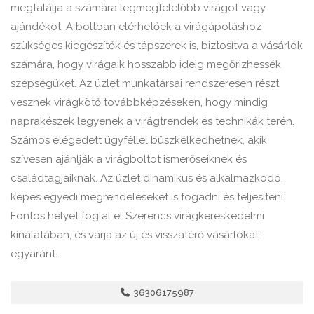
megtalálja a számára legmegfelelőbb virágot vagy
ajándékot. A boltban elérhetőek a virágápoláshoz
szükséges kiegészítők és tápszerek is, biztosítva a vásárlók
számára, hogy virágaik hosszabb ideig megőrizhessék
szépségüket. Az üzlet munkatársai rendszeresen részt
vesznek virágkötő továbbképzéseken, hogy mindig
naprakészek legyenek a virágtrendek és technikák terén.
Számos elégedett ügyféllel büszkélkedhetnek, akik
szívesen ajánlják a virágboltot ismerőseiknek és
családtagjaiknak. Az üzlet dinamikus és alkalmazkodó,
képes egyedi megrendeléseket is fogadni és teljesíteni.
Fontos helyet foglal el Szerencs virágkereskedelmi
kínálatában, és várja az új és visszatérő vásárlókat
egyaránt.
36306175987