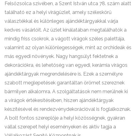
Felsőzsolca szívében, a Szent István utca 78. szám alatt
található ez a helyi virágüzlet, amely széleskörű
választékkal és különleges ajándéktárgyakkal várja
kedves vásárlóit. Az üzlet kínálatában megtalálhatók a
mindig friss csokrok, a vágott virágok széles palettája,
valamint az olyan különlegességek, mint az orchideák és
más egyedi növények. Nagy hangsúlyt fektetnek a
dekorációkra, és lehetőség van egyedi, kerámia virágos
ajándéktárgyak megrendelésére is. Ezek a személyre
szabott meglepetések garantáltan örömet szereznek
bármilyen alkalomra. A szolgáltatások nem merülnek ki
a virágok értékesítésében, hiszen ajándéktárgyak
készítésével és rendezvénydekorációval is foglalkoznak.
A bolt fontos szereplője a helyi közösségnek, gyakran
vállal szerepet helyi eseményeken és aktív tagja a
Vállalkozást Segítő Központnak is.