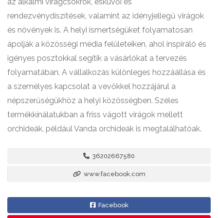
az alkalmi virágcsokrok, esküvői és
rendezvénydíszítések, valamint az idényjellegű virágok
és növények is. A helyi ismertségüket folyamatosan
ápolják a közösségi média felületeiken, ahol inspiráló és
igényes posztokkal segítik a vásárlókat a tervezés
folyamatában. A vállalkozás különleges hozzáállása és
a személyes kapcsolat a vevőkkel hozzájárul a
népszerűségükhöz a helyi közösségben. Széles
termékkínálatukban a friss vágott virágok mellett
orchideák, például Vanda orchideák is megtalálhatóak.
36202667580
www.facebook.com
Facebook