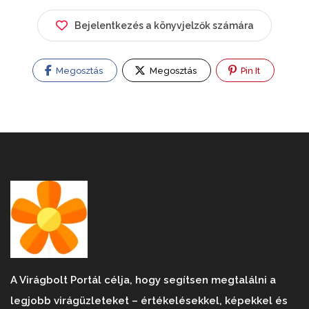
Bejelentkezés a könyvjelzők számára
Megosztás
Megosztás
Pin It
A Virágbolt Portál célja, hogy segítsen megtalálni a
legjobb virágüzleteket – értékelésekkel, képekkel és