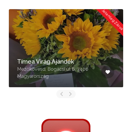
a
Jelenleg Zárva
Tímea Virág Ajándék
Mezőkövesd, Bogácsi út 6, 3400
Magyarország