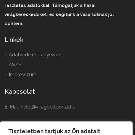
részletes adatokkal. Támogatjuk a hazai
virágkereskedőket, és segítünk a vásárlóknak jól
dönteni.
Linkek
Adatvédelmi irányelvek
ÁSZF
Impresszum
Kapcsolat
E-Mail: hello@viragboltportal.hu
French
Polish
Tiszteletben tartjuk az Ön adatait
Czech