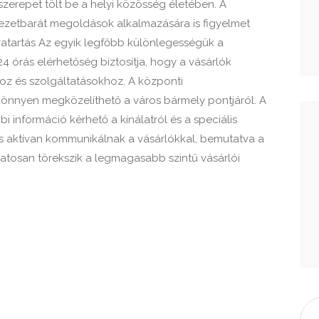
 szerepet tölt be a helyi közösség életében. A
yezetbarát megoldások alkalmazására is figyelmet
itvatartás Az egyik legfőbb különlegességük a
 24 órás elérhetőség biztosítja, hogy a vásárlók
hoz és szolgáltatásokhoz. A központi
önnyen megközelíthető a város bármely pontjáról. A
 információ kérhető a kínálatról és a speciális
is aktívan kommunikálnak a vásárlókkal, bemutatva a
matosan törekszik a legmagasabb szintű vásárlói