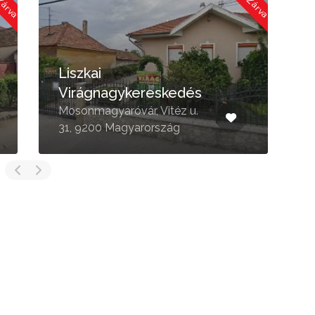
Liszkai
Virágnagykereskedés
Mosonmagyaróvár, Vitéz u.
G
31, 9200 Magyarország
3