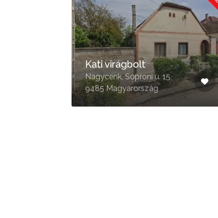
Kati virágbolt
Nagycenk, Soproni u. 15,
9485 Magyarország