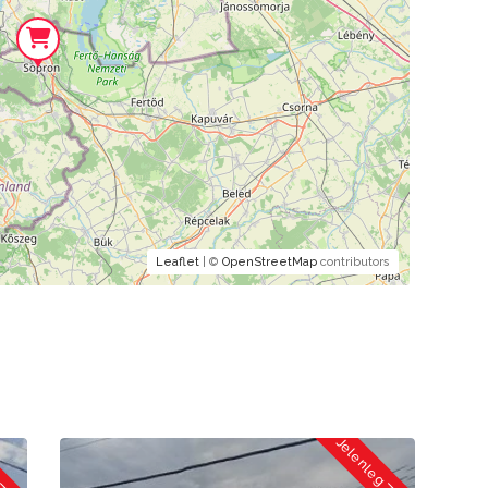
Leaflet
| ©
OpenStreetMap
contributors
 Zárva
Jelenleg Zárva