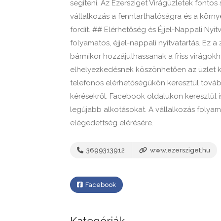
segíteni. Az Ezersziget Virágüzletek fontos
vállalkozás a fenntarthatóságra és a körn
fordít. ## Elérhetőség és Éjjel-Nappali Ny
folyamatos, éjjel-nappali nyitvatartás. Ez a
bármikor hozzájuthassanak a friss virágok
elhelyezkedésnek köszönhetően az üzlet k
telefonos elérhetőségükön keresztül további
kérésekről. Facebook oldalukon keresztül 
legújabb alkotásokat. A vállalkozás folya
elégedettség elérésére.
3699313912
www.ezersziget.hu
Facebook