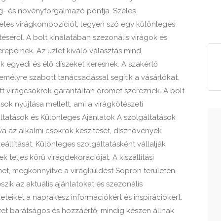
ág- és növényforgalmazó pontja. Széles
etes virágkompozíciót, legyen szó egy különleges
éről. A bolt kínálatában szezonális virágok és
erepelnek. Az üzlet kiváló választás mind
egyedi és élő díszeket keresnek. A szakértő
mélyre szabott tanácsadással segítik a vásárlókat.
tt virágcsokrok garantáltan örömet szereznek. A bolt
ok nyújtása mellett, ami a virágkötészeti
tatások és Különleges Ajánlatok A szolgáltatások
va az alkalmi csokrok készítését, dísznövények
eállítását. Különleges szolgáltatásként vállalják
eljes körű virágdekorációját. A kiszállítási
met, megkönnyítve a virágküldést Sopron területén.
ik az aktuális ajánlatokat és szezonális
teiket a naprakész információkért és inspirációkért.
et barátságos és hozzáértő, mindig készen állnak