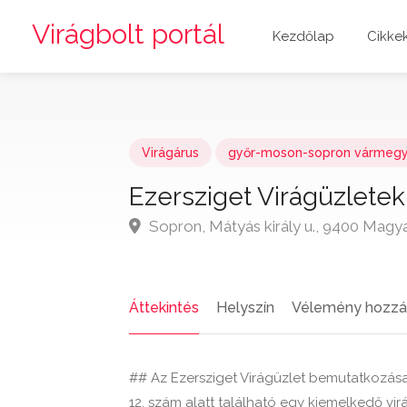
Virágbolt portál
Kezdőlap
Cikke
Virágárus
győr-moson-sopron vármeg
Ezersziget Virágüzlete
Sopron, Mátyás király u., 9400 Magy
Áttekintés
Helyszín
Vélemény hozzá
## Az Ezersziget Virágüzlet bemutatkozás
12. szám alatt található egy kiemelkedő vir