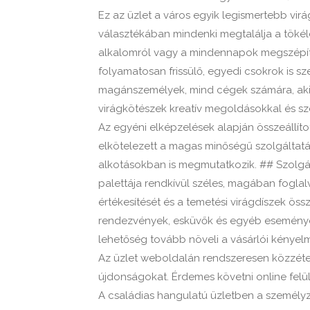
Ez az üzlet a város egyik legismertebb vir
választékában mindenki megtalálja a tökél
alkalomról vagy a mindennapok megszépítés
folyamatosan frissülő, egyedi csokrok is sz
magánszemélyek, mind cégek számára, akik 
virágkötészek kreatív megoldásokkal és sze
Az egyéni elképzelések alapján összeállíto
elkötelezett a magas minőségű szolgáltatás
alkotásokban is megmutatkozik. ## Szolgál
palettája rendkívül széles, magában foglal
értékesítését és a temetési virágdíszek össz
rendezvények, esküvők és egyéb események t
lehetőség tovább növeli a vásárlói kényel
Az üzlet weboldalán rendszeresen közzétesz
újdonságokat. Érdemes követni online felüle
A családias hangulatú üzletben a személyz