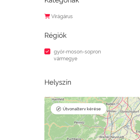
Kategóriák
Virágárus
Régiók
győr-moson-sopron
vármegye
Helyszín
Útvonalterv kérése