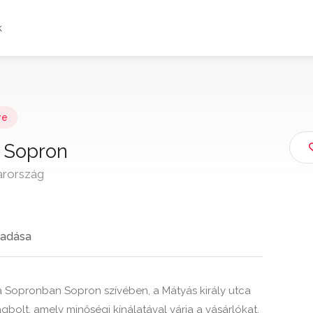
k
ye
k Sopron
arország
adása
a Sopronban Sopron szívében, a Mátyás király utca
ágbolt, amely minőségi kínálatával várja a vásárlókat.