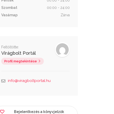
Péntek
00:00 - 24:00
Szombat
00:00 - 24:00
Vasárnap
Zárva
Feltöltötte:
Virágbolt Portál
Profil megtekintése
info@viragboltportal.hu
Bejelentkezés a könyvjelzők