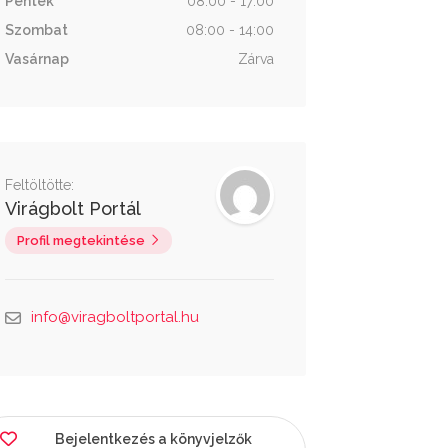
Péntek
08:00 - 17:00
Szombat
08:00 - 14:00
Vasárnap
Zárva
Feltöltötte:
Virágbolt Portál
Profil megtekintése
info@viragboltportal.hu
Bejelentkezés a könyvjelzők