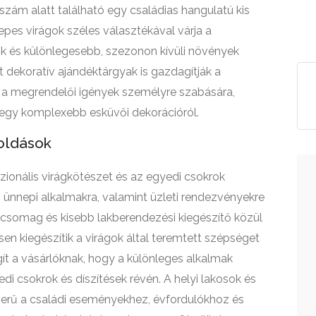
szám alatt található egy családias hangulatú kis
erepes virágok széles választékával várja a
gok és különlegesebb, szezonon kívüli növények
 dekoratív ajándéktárgyak is gazdagítják a
k a megrendelői igények személyre szabására,
egy komplexebb esküvői dekorációról.
oldások
sszionális virágkötészet és az egyedi csokrok
ő ünnepi alkalmakra, valamint üzleti rendezvényekre
kcsomag és kisebb lakberendezési kiegészítő közül
sen kiegészítik a virágok által teremtett szépséget
ít a vásárlóknak, hogy a különleges alkalmak
di csokrok és díszítések révén. A helyi lakosok és
zerű a családi eseményekhez, évfordulókhoz és