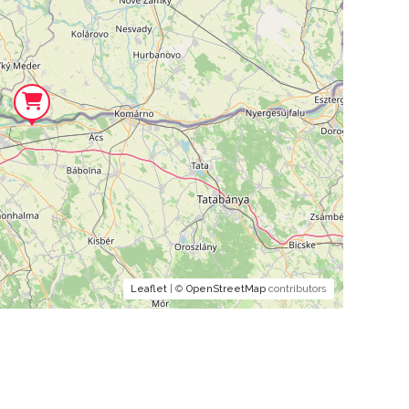
Leaflet
| ©
OpenStreetMap
contributors