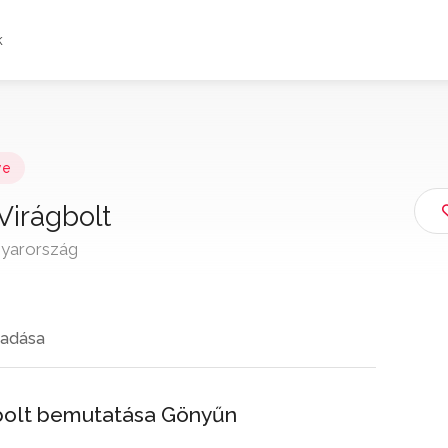
k
ye
Virágbolt
gyarország
adása
gbolt bemutatása Gönyűn