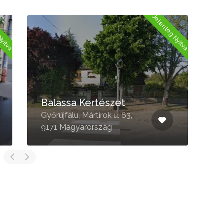
Jelenleg Nyitva
Jel
Borostyán Virágüzlet
9, 9174
Sopron, József Attila u. 3,
9400 Magyarország