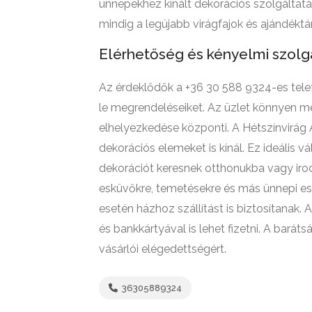
ünnepekhez kínált dekorációs szolgáltatás
mindig a legújabb virágfajok és ajándéktá
Elérhetőség és kényelmi szolg
Az érdeklődők a +36 30 588 9324-es tele
le megrendeléseiket. Az üzlet könnyen m
elhelyezkedése központi. A Hétszínvirág
dekorációs elemeket is kínál. Ez ideális 
dekorációt keresnek otthonukba vagy irodá
esküvőkre, temetésekre és más ünnepi es
esetén házhoz szállítást is biztosítanak.
és bankkártyával is lehet fizetni. A bar
vásárlói elégedettségért.
36305889324