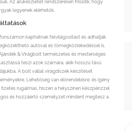
uk. Az árukészletet rendszeresen frissítik, hogy
rgyak legyenek elérhetők.
áltatások
fonszámon kaphatnak felvilágosítást és adhatják
egközelíthető autóval és tömegközlekedéssel is,
 Ajándék & Virágbolt természetes és mesterséges
választássá teszi azok számára, akik hosszú távú
jukba. A bolt vállal virágdíszek készítését
eményekre. Lehetőség van előrendelésre, és igény
 A fizetés rugalmas, hiszen a helyszínen készpénzzel
átságos és hozzáértő személyzet mindent megtesz a