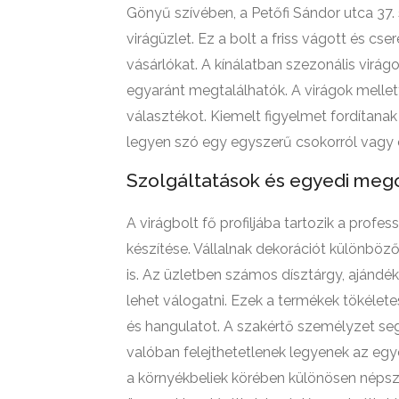
Gönyű szívében, a Petőfi Sándor utca 37. 
virágüzlet. Ez a bolt a friss vágott és cs
vásárlókat. A kínálatban szezonális virá
egyaránt megtalálhatók. A virágok mellett
választékot. Kiemelt figyelmet fordítana
legyen szó egy egyszerű csokorról vagy 
Szolgáltatások és egyedi meg
A virágbolt fő profiljába tartozik a profe
készítése. Vállalnak dekorációt különböz
is. Az üzletben számos dísztárgy, ajándé
lehet válogatni. Ezek a termékek tökélete
és hangulatot. A szakértő személyzet seg
valóban felejthetetlenek legyenek az egye
a környékbeliek körében különösen néps