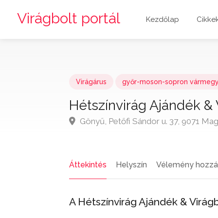
Virágbolt portál
Kezdőlap
Cikke
Virágárus
győr-moson-sopron vármeg
Hétszínvirág Ajándék & 
Gönyű, Petőfi Sándor u. 37, 9071 Ma
Áttekintés
Helyszín
Vélemény hozzá
A Hétszínvirág Ajándék & Virá