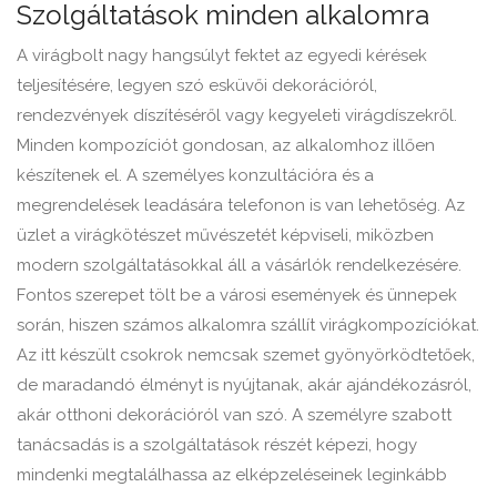
Szolgáltatások minden alkalomra
A virágbolt nagy hangsúlyt fektet az egyedi kérések
teljesítésére, legyen szó esküvői dekorációról,
rendezvények díszítéséről vagy kegyeleti virágdíszekről.
Minden kompozíciót gondosan, az alkalomhoz illően
készítenek el. A személyes konzultációra és a
megrendelések leadására telefonon is van lehetőség. Az
üzlet a virágkötészet művészetét képviseli, miközben
modern szolgáltatásokkal áll a vásárlók rendelkezésére.
Fontos szerepet tölt be a városi események és ünnepek
során, hiszen számos alkalomra szállít virágkompozíciókat.
Az itt készült csokrok nemcsak szemet gyönyörködtetőek,
de maradandó élményt is nyújtanak, akár ajándékozásról,
akár otthoni dekorációról van szó. A személyre szabott
tanácsadás is a szolgáltatások részét képezi, hogy
mindenki megtalálhassa az elképzeléseinek leginkább