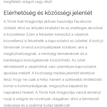
megfelelő virágot vagy díszt.
Elérhetőség és közösségi jelenlét
A Török Kati Virágboltja aktívan használja Facebook-
oldalát, ahol az aktuális kínálatot és az esetleges akciókat
is közzéteszi. Ezen a felületen keresztül a vásárlók
közvetlenül is felvehetik a kapcsolatot az üzlettel. A bolt jó
hírnévnek örvend a környékbeliek körében, ami a
megbízhatóságnak, a minőségi termékeknek és a
barátságos kiszolgálásnak köszönhető. Az üzlet
elkötelezett a vásárlókkal való személyes kapcsolatok
ápolása mellett. A közösségi médiás jelenlét lehetővé
teszi, hogy ne csak a helyi, hanem a szélesebb érdeklődői
körrel is kommunikáljanak, megosztva képeket és
naprakész híreket. A Török Kati Virágboltja valódi élményt
nyújt a virágok és növények világában, ahol a természet
szépsége és a szakmai tudás találkozik.