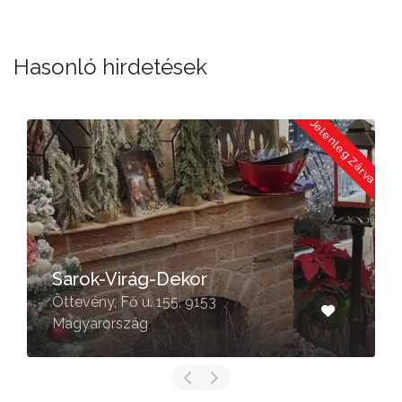
Hasonló hirdetések
a
Jelenleg Zárva
Sarok-Virág-Dekor
Öttevény, Fő u. 155, 9153
Magyarország