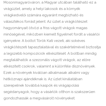
Mosonmagyaróváron, a Magyar utcában található ez a
virágüzlet, amely a helyi lakosok és a környék
virágkedvelői számára egyaránt megbízható és
választékos forrást jelent. Az üzlet a virágkötészet
hagyományait ötvözi a friss vágott virágok magas
minőségével, miközben kiemelt figyelmet fordít a vásárlói
igényekre. A boltot Török Kati vezeti, aki sokéves
virágkötészeti tapasztalatával és szakértelmével biztosítja
a legszebb kompozíciók elkészítését. A boltban mindig
megtalálhatók a szezonális vágott virágok, az előre
elkészített csokrok, valamint a különféle dísznövények.
Ezek a növények kiválóan alkalmasak alkalmi vagy
hétköznapi ajándéknak is. Az üzlet kínálatában
szerepelnek továbbá kaspók és virágápolási
segédanyagok, hogy a vásárlók otthon is szakszerűen
gondozhassák a megvásárolt növényeket.