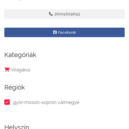
36205629693
Facebook
Kategóriák
Virágárus
Régiók
győr-moson-sopron vármegye
Helyszín