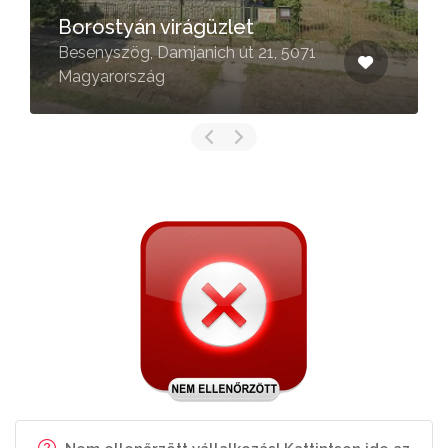
Borostyán virágüzlet
Besenyszög, Damjanich út 21, 5071
Magyarország