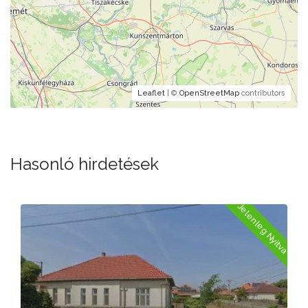
Leaflet
| ©
OpenStreetMap
contributors
Hasonló hirdetések
a
Jelenleg Nyitva