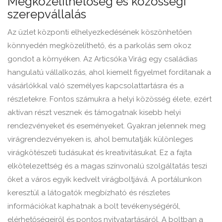
Megközelíthetőség és közösségi
szerepvállalás
Az üzlet központi elhelyezkedésének köszönhetően
könnyedén megközelíthető, és a parkolás sem okoz
gondot a környéken. Az Articsóka Virág egy családias
hangulatú vállalkozás, ahol kiemelt figyelmet fordítanak a
vásárlókkal való személyes kapcsolattartásra és a
részletekre. Fontos számukra a helyi közösség élete, ezért
aktívan részt vesznek és támogatnak kisebb helyi
rendezvényeket és eseményeket. Gyakran jelennek meg
virágrendezvényeken is, ahol bemutatják különleges
virágkötészeti tudásukat és kreativitásukat. Ez a fajta
elkötelezettség és a magas színvonalú szolgáltatás teszi
őket a város egyik kedvelt virágboltjává. A portálunkon
keresztül a látogatók megbízható és részletes
információkat kaphatnak a bolt tevékenységéről,
elérhetőségeiről és pontos nyitvatartásáról. A boltban a