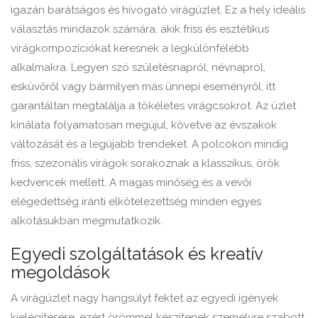
igazán barátságos és hívogató virágüzlet. Ez a hely ideális
választás mindazok számára, akik friss és esztétikus
virágkompozíciókat keresnek a legkülönfélébb
alkalmakra. Legyen szó születésnapról, névnapról,
esküvőről vagy bármilyen más ünnepi eseményről, itt
garantáltan megtalálja a tökéletes virágcsokrot. Az üzlet
kínálata folyamatosan megújul, követve az évszakok
változását és a legújabb trendeket. A polcokon mindig
friss, szezonális virágok sorakoznak a klasszikus, örök
kedvencek mellett. A magas minőség és a vevői
elégedettség iránti elkötelezettség minden egyes
alkotásukban megmutatkozik.
Egyedi szolgáltatások és kreatív
megoldások
A virágüzlet nagy hangsúlyt fektet az egyedi igények
kielégítésére, ezért örömmel készítenek személyre szabott