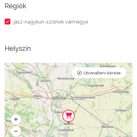
Régiók
jász-nagykun-szolnok vármegye
Helyszín
Útvonalterv kérése