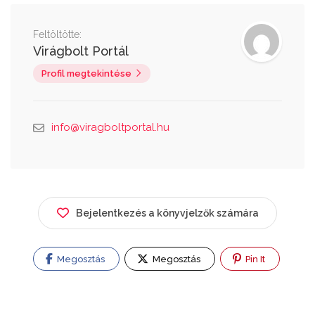
Feltöltötte:
Virágbolt Portál
Profil megtekintése
info@viragboltportal.hu
Bejelentkezés a könyvjelzők számára
Megosztás
Megosztás
Pin It