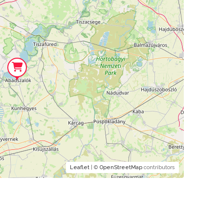
Leaflet
| ©
OpenStreetMap
contributors