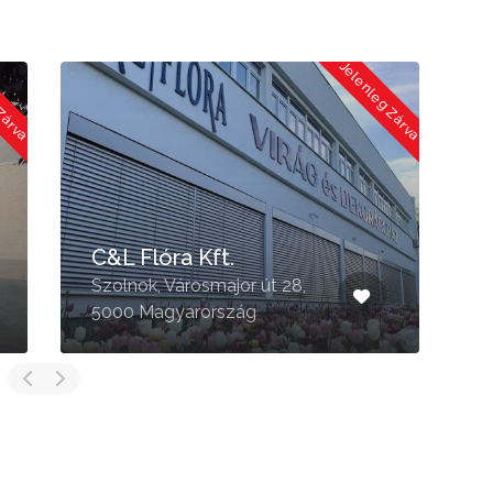
 Zárva
Jelenleg Zárva
C&L Flóra Kft.
Szolnok, Városmajor út 28,
J
5000 Magyarország
u