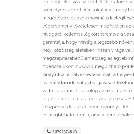
gazdagítják a választékot. A Napraforgó V
személyre szabott. A munkatársak nagy han
megértésére és azok maximális kielégítésé
végeredmény tökéletesen megfeleljen az el
hívogató, kellemes légkört teremtve a vásá
garantálja, hogy mindig a legszebb növénye
helyi közösség életében, hiszen virágaiva
megszépítéséhez.Elérhetőség és egyéb in
Abádszalókon működik, megbízható pontkén
Király utcai elhelyezkedése miatt a helyiek
nyitvatartási idő változhat, javasolt telefo
változások miatt. Jelenleg az üzlet nem rend
legfőbb módja a telefonos megkeresés. A fi
készpénzes fizetés minden bizonnyal lehets
és megbízható pontja, amely generációkon á
36702371883