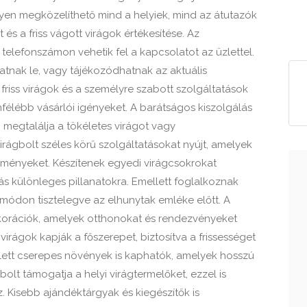
nyen megközelíthető mind a helyiek, mind az átutazók
 és a friss vágott virágok értékesítése. Az
 telefonszámon vehetik fel a kapcsolatot az üzlettel.
tnak le, vagy tájékozódhatnak az aktuális
, friss virágok és a személyre szabott szolgáltatások
önfélébb vásárlói igényeket. A barátságos kiszolgálás
 megtalálja a tökéletes virágot vagy
irágbolt széles körű szolgáltatásokat nyújt, amelyek
eményeket. Készítenek egyedi virágcsokrokat
s különleges pillanatokra. Emellett foglalkoznak
ó módon tisztelegve az elhunytak emléke előtt. A
korációk, amelyek otthonokat és rendezvényeket
irágok kapják a főszerepet, biztosítva a frissességet
llett cserepes növények is kaphatók, amelyek hosszú
A bolt támogatja a helyi virágtermelőket, ezzel is
. Kisebb ajándéktárgyak és kiegészítők is