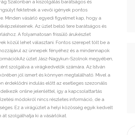
irág Szalonban a kiszolgálás barátságos és
gsúlyt fektetnek a vevői igények pontos
re. Minden vásárló egyedi figyelmet kap, hogy a
képzeléseinek. Az üzlet belső tere barátságos és
rláshoz. A folyamatosan frissülő árukészlet
k közül lehet választani. Fontos szerepet tölt be a
l hozzájárul az ünnepek fényéhez és a mindennapok
formációkAz üzlet Jász-Nagykun-Szolnok megyében,
t szolgálva a virágkedvelők számára. Az István
 körében jól ismert és könnyen megtalálható. Mivel a
non érdeklődni indulás előtt az esetleges szezonális
elkezik online jelenléttel, így a kapcsolattartás
zetési módokról nincs részletes információ, de a
éges. Ez a virágüzlet a helyi közösség egyik kedvelt
t szolgálhatja ki a vásárlókat.