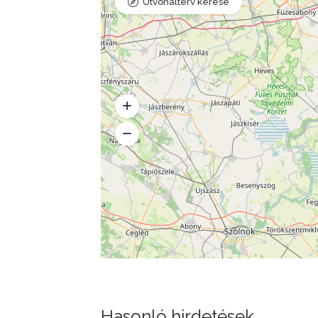
Útvonalterv kérése
Hasonló hirdetések