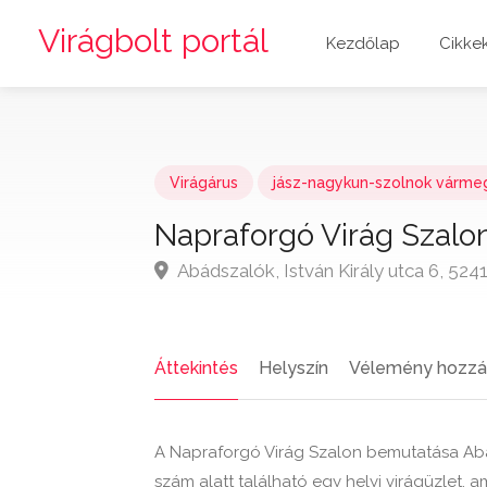
Virágbolt portál
Kezdőlap
Cikke
Virágárus
jász-nagykun-szolnok várme
Napraforgó Virág Szalo
Abádszalók, István Király utca 6, 52
Áttekintés
Helyszín
Vélemény hozzá
A Napraforgó Virág Szalon bemutatása Abá
szám alatt található egy helyi virágüzlet, a