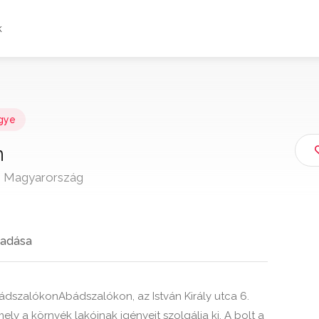
k
gye
n
41 Magyarország
adása
dszalókonAbádszalókon, az István Király utca 6.
mely a környék lakóinak igényeit szolgálja ki. A bolt a