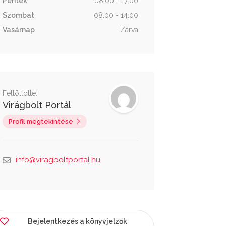
Péntek
08:00 - 17:00
Szombat
08:00 - 14:00
Vasárnap
Zárva
Feltöltötte:
Virágbolt Portál
Profil megtekintése
info@viragboltportal.hu
Bejelentkezés a könyvjelzők