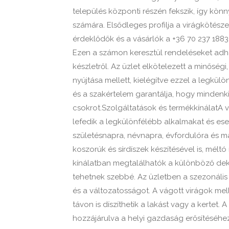
település központi részén fekszik, így kön
számára. Elsődleges profilja a virágkötészet
érdeklődők és a vásárlók a +36 70 237 1883
Ezen a számon keresztül rendeléseket adha
készletről. Az üzlet elkötelezett a minőségi
nyújtása mellett, kielégítve ezzel a legkül
és a szakértelem garantálja, hogy mindenki
csokrot.Szolgáltatások és termékkínálatA v
lefedik a legkülönfélébb alkalmakat és es
születésnapra, névnapra, évfordulóra és má
koszorúk és sírdíszek készítésével is, mélt
kínálatban megtalálhatók a különböző de
tehetnek szebbé. Az üzletben a szezonális v
és a változatosságot. A vágott virágok me
távon is díszíthetik a lakást vagy a kertet. 
hozzájárulva a helyi gazdaság erősítéséhez