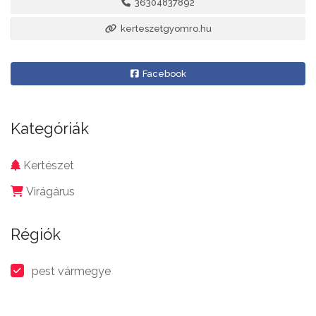
36304837892
kerteszetgyomro.hu
Facebook
Kategóriák
Kertészet
Virágárus
Régiók
pest vármegye