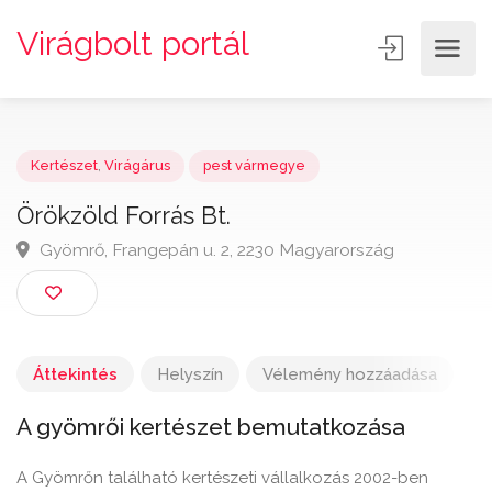
Virágbolt portál
Kertészet
,
Virágárus
pest vármegye
Örökzöld Forrás Bt.
Gyömrő, Frangepán u. 2, 2230 Magyarország
Áttekintés
Helyszín
Vélemény hozzáadása
A gyömrői kertészet bemutatkozása
A Gyömrőn található kertészeti vállalkozás 2002-ben