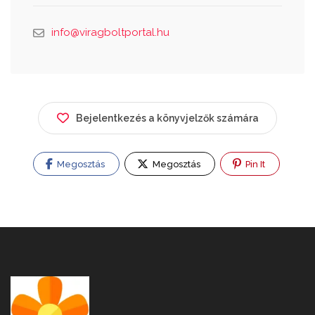
info@viragboltportal.hu
Bejelentkezés a könyvjelzők számára
Megosztás
Megosztás
Pin It