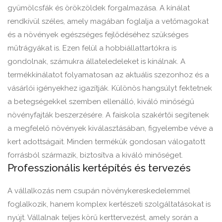
gyümölcsfák és örökzöldek forgalmazása. A kínálat
rendkívül széles, amely magában foglalja a vetőmagokat
és a növények egészséges fejlődéséhez szükséges
műtrágyákat is. Ezen felül a hobbiállattartókra is
gondolnak, számukra állateledeleket is kínálnak. A
termékkínálatot folyamatosan az aktuális szezonhoz és a
vásárlói igényekhez igazítják. Különös hangsúlyt fektetnek
a betegségekkel szemben ellenálló, kiváló minőségű
növényfajták beszerzésére. A faiskola szakértői segítenek
a megfelelő növények kiválasztásában, figyelembe véve a
kert adottságait. Minden termékük gondosan válogatott
forrásból származik, biztosítva a kiváló minőséget.
Professzionális kertépítés és tervezés
A vállalkozás nem csupán növénykereskedelemmel
foglalkozik, hanem komplex kertészeti szolgáltatásokat is
nyújt. Vállalnak teljes körű kerttervezést, amely során a