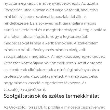
nyitotta meg kapuit a növénykedvelők előtt. Az üzlet a
Frangepán utca 2. szám alatt várja vásárlóit, ahol több
mint két évtizedes szakmai tapasztalattal állnak
rendelkezésre. Ez a sokéves múlt garantálja a magas
szintű szakértelmet és a megbízhatóságot. A cég alapítása
óta folyamatosan fejlődik, hogy a legkorszerűbb
megoldásokat kínálja a kertbarátoknak. A szakértelem
minden eladott növényen és minden elvégzett
szolgáltatáson meglátszik. A helyi közösség egyik kedvelt
kertészeti központjává vált az évek során. Az itt dolgozó
szakemberek elkötelezettek a minőségi növények és a
professzionális kiszolgálás mellett. A vállalkozás célja,
hogy minden vásárló elégedetten távozzon, és
visszatérjen a jövőben is.
Szolgáltatások és széles termékkínálat
Az Örökzöld Forrás Bt. fő profilja a minőségi dísznövények,