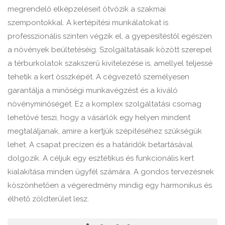
megrendelő elképzeléseit ötvözik a szakmai
szempontokkal. A kertépítési munkálatokat is
professzionális szinten végzik el, a gyepesítéstől egészen
a növények beültetéséig. Szolgáltatásaik között szerepel
a térburkolatok szakszerű kivitelezése is, amellyel teljessé
tehetik a kert összképét. A cégvezető személyesen
garantálja a minőségi munkavégzést és a kiváló
növényminőséget. Ez a komplex szolgáltatási csomag
lehetővé teszi, hogy a vásárlók egy helyen mindent
megtaláljanak, amire a kertjük szépítéséhez szükségük
lehet. A csapat precízen és a határidők betartásával
dolgozik. A céljuk egy esztétikus és funkcionális kert
kialakítása minden ügyfél számára. A gondos tervezésnek
köszönhetően a végeredmény mindig egy harmonikus és
élhető zöldterület lesz.