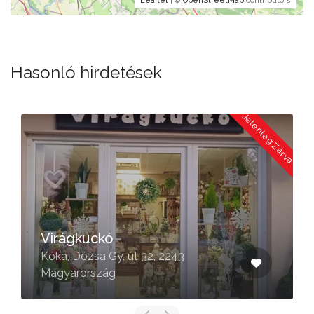
Leaflet
| ©
OpenStreetMap
contributors
Hasonló hirdetések
a
Jelenleg Zárva
Virágkuckó
Kóka, Dózsa Gy. út 32, 2243
Magyarország