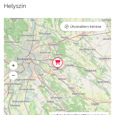
Helyszín
Útvonalterv kérése