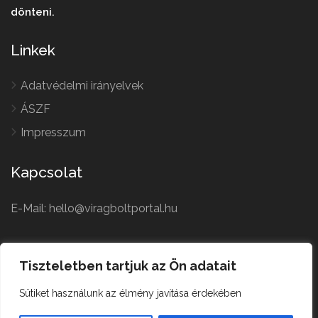
dönteni.
Linkek
Adatvédelmi irányelvek
ÁSZF
Impresszum
Kapcsolat
E-Mail: hello@viragboltportal.hu
French
Polish
Tiszteletben tartjuk az Ön adatait
Czech
Virágbolt © All Rights
Sütiket használunk az élmény javítása érdekében
German
Reserved.