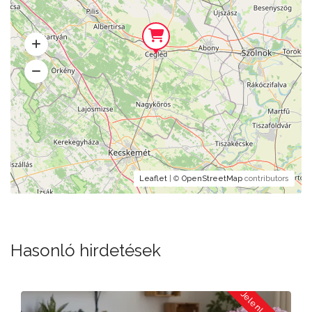
Leaflet
| ©
OpenStreetMap
contributors
Hasonló hirdetések