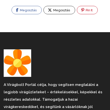
Megosztás
Megosztás
Pin It
A Virágbolt Portál célja, hogy segítsen megtalálni a
legjobb virágüzleteket – értékelésekkel, képekkel és
részletes adatokkal. Támogatjuk a hazai
virágkereskedőket, és segítünk a vásárlóknak jól