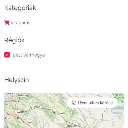
Kategóriák
Virágárus
Régiók
pest vármegye
Helyszín
Útvonalterv kérése