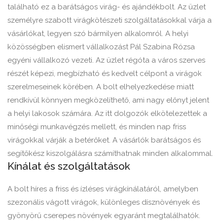
található ez a barátságos virág- és ajándékbolt. Az üzlet
személyre szabott virágkötészeti szolgáltatásokkal várja a
vásárlókat, legyen szó bármilyen alkalomról. A helyi
közösségben elismert vállalkozást Pál Szabina Rózsa
egyéni vállalkozó vezeti. Az üzlet régóta a város szerves
részét képezi, megbízható és kedvelt célpont a virágok
szerelmeseinek körében. A bolt elhelyezkedése miatt
rendkívül könnyen megközelíthető, ami nagy előnyt jelent
a helyi lakosok számára. Az itt dolgozók elkötelezettek a
minőségi munkavégzés mellett, és minden nap friss
virágokkal várják a betérőket. A vásárlók barátságos és
segítőkész kiszolgálásra számíthatnak minden alkalommal.
Kínálat és szolgáltatások
A bolt híres a friss és ízléses virágkínálatáról, amelyben
szezonális vágott virágok, különleges dísznövények és
gyönyörű cserepes növények egyaránt megtalálhatók.