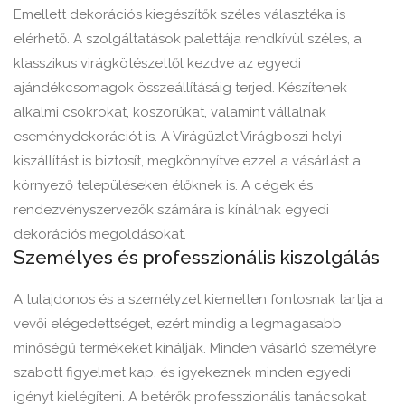
Emellett dekorációs kiegészítők széles választéka is
elérhető. A szolgáltatások palettája rendkívül széles, a
klasszikus virágkötészettől kezdve az egyedi
ajándékcsomagok összeállításáig terjed. Készítenek
alkalmi csokrokat, koszorúkat, valamint vállalnak
eseménydekorációt is. A Virágüzlet Virágboszi helyi
kiszállítást is biztosít, megkönnyítve ezzel a vásárlást a
környező településeken élőknek is. A cégek és
rendezvényszervezők számára is kínálnak egyedi
dekorációs megoldásokat.
Személyes és professzionális kiszolgálás
A tulajdonos és a személyzet kiemelten fontosnak tartja a
vevői elégedettséget, ezért mindig a legmagasabb
minőségű termékeket kínálják. Minden vásárló személyre
szabott figyelmet kap, és igyekeznek minden egyedi
igényt kielégíteni. A betérők professzionális tanácsokat