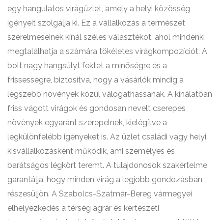
egy hangulatos virágüzlet, amely a helyi közösség
igényeit szolgálja ki. Ez a vállalkozás a természet
szerelmeseinek kínál széles választékot, ahol mindenki
megtalálhatja a számára tökéletes virágkompozíciót. A
bolt nagy hangsúlyt fektet a minőségre és a
frissességre, biztosítva, hogy a vásárlók mindig a
legszebb növények közül válogathassanak. A kínálatban
friss vágott virágok és gondosan nevelt cserepes
növények egyaránt szerepelnek, kielégítve a
legkülönfélébb igényeket is. Az üzlet családi vagy helyi
kisvállalkozásként működik, ami személyes és
barátságos légkört teremt. A tulajdonosok szakértelme
garantálja, hogy minden virág a legjobb gondozásban
részesüljön. A Szabolcs-Szatmár-Bereg vármegyei
elhelyezkedés a térség agrár és kertészeti