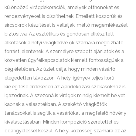
különböző virágdekorációk, amelyek otthonokat és
rendezvényeket is díszíthetnek. Emellett koszorúk és
sírcsokrok készítését is vállalják, méltó megemlékezést
biztosítva. Az esztétikus és gondosan elkészített
alkotások a helyi virágkedvelők számára megbízható
forrást jelentenek. A személyre szabott ajánlatok és a
közvetlen ügyfélkapcsolatok kiemelt fontosságúak a
cég életében. Az üzlet célja, hogy minden vásárló
elégedetten távozzon. A helyi igények teljes körű
kielégítése érdekében az ajándékozási szokásokhoz is
igazodnak. A szezonális virágok mindig kiemelt helyet
kapnak a választékban. A szakértő virágkötők
tanácsokkal is segítik a vásárlókat a megfelelő növény
kiválasztásában. Minden kompozíció szeretettel és
odafigyeléssel készül. A helyi közösség számára ez az