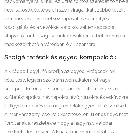
hagyományaira is utal. Az üzlet fontos szerepet tölt be a
helyi lakosok életében, hiszen virágaikkal szebbé teszik
az ünnepeket és a hétköznapokat. A személyes
kiszolgálás és a vevőkkel való közvetlen kapcsolat
alapvető fontosságú a működésükben. A bolt könnyen
megközelíthető a városban élők számára.
Szolgáltatások és egyedi kompozíciók
A virágbolt egyik fő profilja az egyedi virágcsokrok
készítése, legyen szó bármilyen alkalomról vagy
ünnepről. Különleges kompozíciókat állítanak össze
születésnapokra, névnapokra, évfordulókra és esküvőkre
is, figyelembe véve a megrendelők egyedi elképzeléseit.
A menyasszonyi csokrok készítésekor különös figyelmet
fordítanak a részletekre, hogy a nagy nap valóban
felejthetetlen legyen. A kínálatban megtalálhatók a