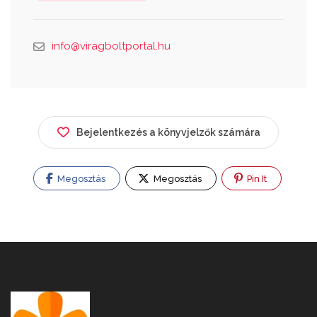
info@viragboltportal.hu
Bejelentkezés a könyvjelzők számára
Megosztás
Megosztás
Pin It