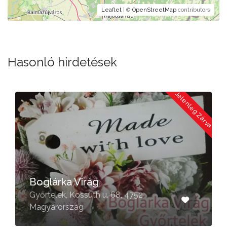
Leaflet
| ©
OpenStreetMap
contributors
Hasonló hirdetések
a
Jelenleg Zárva
Boglárka Virág
Győrtelek, Kossuth u. 68, 4752
Magyarország