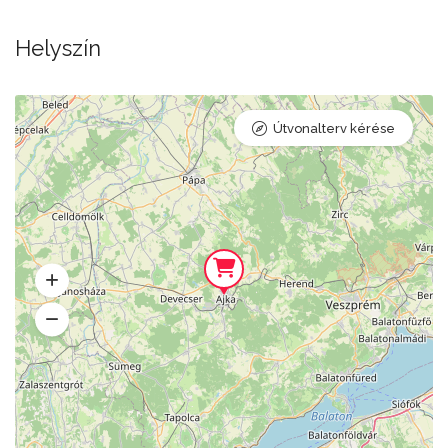
Helyszín
Útvonalterv kérése