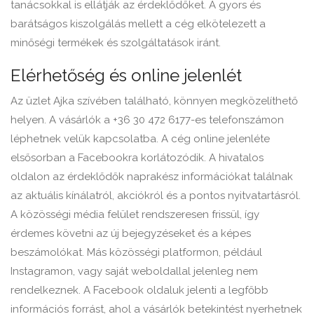
tanácsokkal is ellátják az érdeklődőket. A gyors és
barátságos kiszolgálás mellett a cég elkötelezett a
minőségi termékek és szolgáltatások iránt.
Elérhetőség és online jelenlét
Az üzlet Ajka szívében található, könnyen megközelíthető
helyen. A vásárlók a +36 30 472 6177-es telefonszámon
léphetnek velük kapcsolatba. A cég online jelenléte
elsősorban a Facebookra korlátozódik. A hivatalos
oldalon az érdeklődők naprakész információkat találnak
az aktuális kínálatról, akciókról és a pontos nyitvatartásról.
A közösségi média felület rendszeresen frissül, így
érdemes követni az új bejegyzéseket és a képes
beszámolókat. Más közösségi platformon, például
Instagramon, vagy saját weboldallal jelenleg nem
rendelkeznek. A Facebook oldaluk jelenti a legfőbb
információs forrást, ahol a vásárlók betekintést nyerhetnek