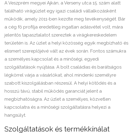
A Veszprém megyei Ajkán, a Verseny utca 15. szám alatt
található virágüzlet egy igazi családi vállalkozásként
működik, amely 2011-ben kezdte meg tevékenységét. Bár
a cég fő profilja eredetileg ingatlan adásvétel volt, mára
jelentős tapasztalatot szereztek a virágkereskedelem
területén is. Az üzlet a helyi közösség egyik megbízható és
elismert szereplőjévé vált az évek során. Fontos számukra
a személyes kapcsolat és a minőségi, egyedi
szolgáltatások nyújtása. A bolt családias és barátságos
légkörrel várja a vásárlókat, ahol mindenki személyre
szabott kiszolgálásban részesül. A helyi kötődés és a
hosszú távú, stabil működés garanciát jelent a
megbízhatóságra. Az üzlet a személyes, közvetlen
kapcsolatra és a minőségi szolgáltatásra helyezi a
hangsúlyt.
Szolgáltatások és termékkínálat