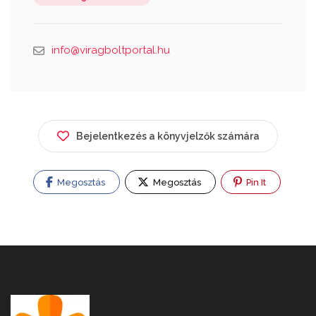
info@viragboltportal.hu
Bejelentkezés a könyvjelzők számára
Megosztás
Megosztás
Pin It