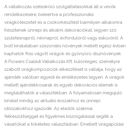
A vállalkozás széleskörű szolgáltatásokkal áll a vevők
rendelkezésére, beleértve a professzionális
virágkötészetet és a csokorkészítést bármilyen alkalomra.
Készítenek ünnepi és alkalmi dekorációkat, legyen szó
születésnapról, névnapról, évfordulóról vagy esküvőről. A
bolt kínálatában szezonális növények mellett egész évben
kaphatók friss vágott virágok és gyönyörű dísznövények.
A Flowers Családi Vállalkozás Kft. különleges, személyre
szabott virágkompozíciók elkészítését is vállalja, hogy az
ajándék valóban egyedi és emlékezetes legyen. A virágok
mellett ajándékkosarak és egyéb dekorációs elemek is
megtalálhatók a választékban. A folyamatosan megújuló
kínálat mindig az aktuális évszakhoz és ünnepi
időszakokhoz igazodik. Az eladók szakmai
felkészültséggel és figyelmes kiszolgálással segítik a
vásárlókat a tökéletes választásban. Emellett virágápolási