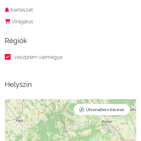
Kertészet
Virágárus
Régiók
veszprém vármegye
Helyszín
Útvonalterv kérése