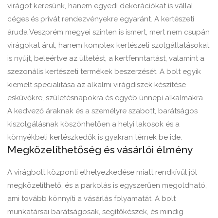
virágot keresünk, hanem egyedi dekorációkat is vállal
céges és privát rendezvényekre egyaránt. A kertészeti
áruda Veszprém megyei szinten is ismert, mert nem csupán
virágokat árul, hanem komplex kertészeti szolgáltatásokat
is nyújt, beleértve az ültetést, a kertfenntartást, valamint a
szezonális kertészeti termékek beszerzését. A bolt egyik
kiemelt specialitása az alkalmi virágdíszek készítése
esküvőkre, születésnapokra és egyéb ünnepi alkalmakra.
A kedvező áraknak és a személyre szabott, barátságos
kiszolgálásnak köszönhetően a helyi lakosok és a
környékbeli kertészkedők is gyakran térnek be ide.
Megközelíthetőség és vásárlói élmény
A virágbolt központi elhelyezkedése miatt rendkívül jól
megközelíthető, és a parkolás is egyszerűen megoldható,
ami tovább könnyíti a vásárlás folyamatát. A bolt
munkatársai barátságosak, segítőkészek, és mindig