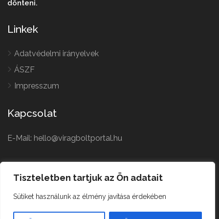
dönteni.
Linkek
Adatvédelmi irányelvek
ÁSZF
Impresszum
Kapcsolat
E-Mail: hello@viragboltportal.hu
French
Polish
Tiszteletben tartjuk az Ön adatait
Czech
Virágbolt © All Rights
Sütiket használunk az élmény javítása érdekében
German
Reserved.
English