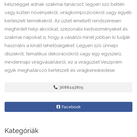
készséggel adnak szakmai tanácsot, legyen szó beltéri
vagy kültéri növényekről, virágkompozíciókról vagy egyéb
kertészeti termékekről. Az üzlet emellett rendszeresen
meghirdet helyi akciókat, szezonális kedvezményeket és
szakmai napokat is, hogy a vásárlói minél jobban ki tudják
használni a kínált lehetőségeket. Legyen szó ünnepi
díszekről, tematikus dekorációkról vagy egy egyszerű,
mindennapi virágvásárlásról, ez a virágüzlet Veszprém
egyik meghatározó kertészeti és virágkereskedése.
3688443805
Facebook
Kategóriák