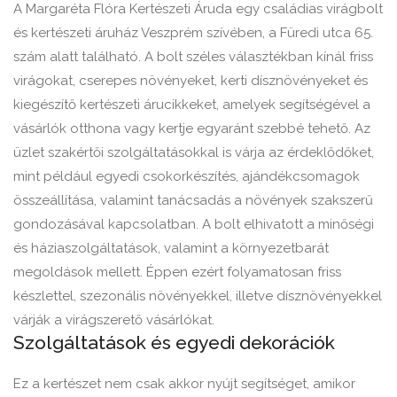
A Margaréta Flóra Kertészeti Áruda egy családias virágbolt
és kertészeti áruház Veszprém szívében, a Füredi utca 65.
szám alatt található. A bolt széles választékban kínál friss
virágokat, cserepes növényeket, kerti dísznövényeket és
kiegészítő kertészeti árucikkeket, amelyek segítségével a
vásárlók otthona vagy kertje egyaránt szebbé tehető. Az
üzlet szakértői szolgáltatásokkal is várja az érdeklődőket,
mint például egyedi csokorkészítés, ajándékcsomagok
összeállítása, valamint tanácsadás a növények szakszerű
gondozásával kapcsolatban. A bolt elhivatott a minőségi
és háziaszolgáltatások, valamint a környezetbarát
megoldások mellett. Éppen ezért folyamatosan friss
készlettel, szezonális növényekkel, illetve dísznövényekkel
várják a virágszerető vásárlókat.
Szolgáltatások és egyedi dekorációk
Ez a kertészet nem csak akkor nyújt segítséget, amikor