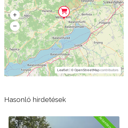
Leaflet
| ©
OpenStreetMap
contributors
Hasonló hirdetések
a
Jelenleg Nyitva