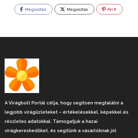
Megosztás
Megosztás
Pin It
A Virágbolt Portál célja, hogy segítsen megtalálni a
legjobb virágüzleteket – értékelésekkel, képekkel és
részletes adatokkal. Támogatjuk a hazai
virágkereskedőket, és segítünk a vásárlóknak jól