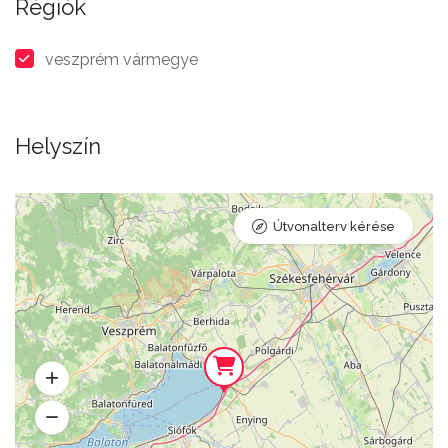
Régiók
veszprém vármegye
Helyszín
Útvonalterv kérése