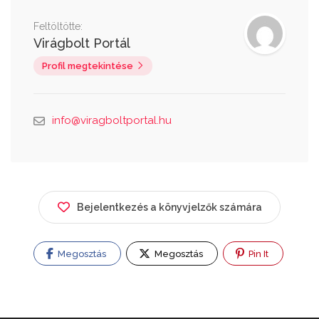
Feltöltötte:
Virágbolt Portál
Profil megtekintése
info@viragboltportal.hu
Bejelentkezés a könyvjelzők számára
Megosztás
Megosztás
Pin It