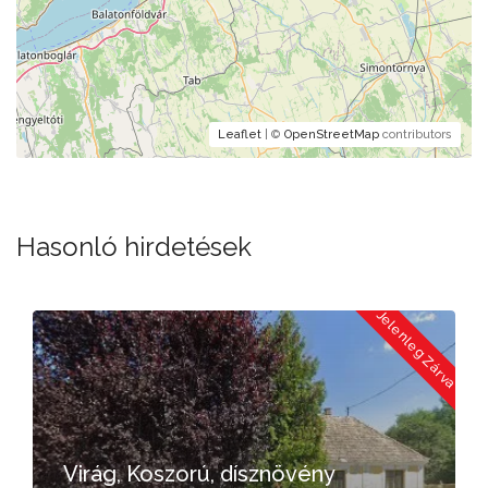
Leaflet
| ©
OpenStreetMap
contributors
Hasonló hirdetések
a
Jelenleg Zárva
Virág, Koszorú, dísznövény