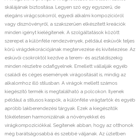
skálájának biztosítása. Legyen szó egy egyszerű, de
elegáns virágcsokorról, egyedi alkalmi kompozícióról
vagy dísznövényről, a szakszerűen elkészített kreációk
minden igényt kielégítenek. A szolgáltatások között
szerepel a különféle rendezvények, például esküvők teljes
körű virágdekorációjának megtervezése és kivitelezése. Az
esküvői csokroktól kezdve a terem- és asztaldíszekig
minden részletre odafigyelnek. Emellett vállalják egyéb
családi és céges események virágosítását is, mindig az
alkalomhoz illő stílusban. A virágok mellett számos
kiegészítő termék is megtalálható a polcokon. Ilyenek
például a stílusos kaspók, a különféle virágtartók és egyéb
apróbb lakberendezési tárgyak. Ezek a kiegészítők
tökéletesen harmonizálnak a növényekkel és
virágkompozíciókkal. Segítenek abban, hogy az otthonok
még barátságosabbá és szebbé váljanak. Az üzletben