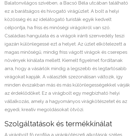
Balatonvilágos szívében, a Bacsó Béla utcában található
ez a barátságos és hívogató virágüzlet. A bolt a helyi
közösség és az idelátogató turisták egyik kedvelt
célpontja, ha friss és minőségi virágokról van szó.
Családias hangulata és a virágok iránti szenvedély teszi
igazán különlegessé ezt a helyet. Az üzlet elkötelezett a
magas minőségű, mindig friss vágott virágok és cserepes
növények kínálata mellett. Kiemelt figyelmet fordítanak
arra, hogy a vásárlók mindig a legszebb és legtartósabb
virágokat kapják. A választék szezonálisan változik, így
minden évszakban más és más különlegességekkel várják
az érdeklődőket. Ez a virágbolt egy megbízható helyi
vállalkozás, amely a hagyományos virágkötészetet és az
egyedi, kreatív megoldásokat ötvözi.
Szolgáltatások és termékkínálat
A virágbolt fő profilja a virágkötészeti alkotások széles