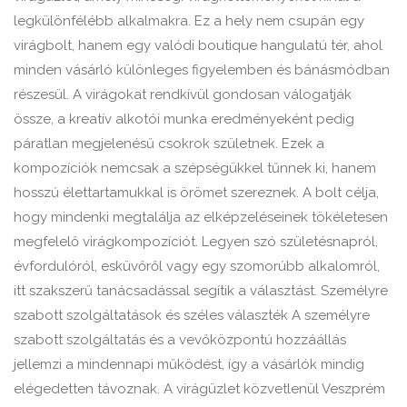
legkülönfélébb alkalmakra. Ez a hely nem csupán egy
virágbolt, hanem egy valódi boutique hangulatú tér, ahol
minden vásárló különleges figyelemben és bánásmódban
részesül. A virágokat rendkívül gondosan válogatják
össze, a kreatív alkotói munka eredményeként pedig
páratlan megjelenésű csokrok születnek. Ezek a
kompozíciók nemcsak a szépségükkel tűnnek ki, hanem
hosszú élettartamukkal is örömet szereznek. A bolt célja,
hogy mindenki megtalálja az elképzeléseinek tökéletesen
megfelelő virágkompozíciót. Legyen szó születésnapról,
évfordulóról, esküvőről vagy egy szomorúbb alkalomról,
itt szakszerű tanácsadással segítik a választást. Személyre
szabott szolgáltatások és széles választék A személyre
szabott szolgáltatás és a vevőközpontú hozzáállás
jellemzi a mindennapi működést, így a vásárlók mindig
elégedetten távoznak. A virágüzlet közvetlenül Veszprém