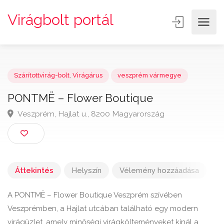
Virágbolt portál
Szárítottvirág-bolt
,
Virágárus
veszprém vármegye
PONTMË – Flower Boutique
Veszprém, Hajlat u., 8200 Magyarország
Áttekintés
Helyszín
Vélemény hozzáadása
A PONTMË – Flower Boutique Veszprém szívében
Veszprémben, a Hajlat utcában található egy modern
virágüzlet, amely minőségi virágkölteményeket kínál a