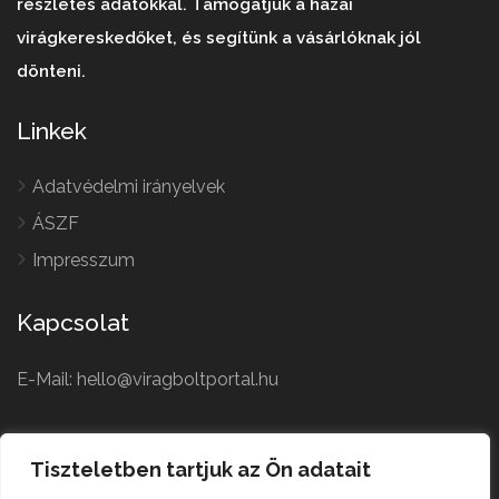
részletes adatokkal. Támogatjuk a hazai
virágkereskedőket, és segítünk a vásárlóknak jól
dönteni.
Linkek
Adatvédelmi irányelvek
ÁSZF
Impresszum
Kapcsolat
E-Mail: hello@viragboltportal.hu
French
Polish
Tiszteletben tartjuk az Ön adatait
Czech
Virágbolt © All Rights