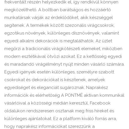
frekventált részén helyezkedik el, így rendkívül könnyen
megközelíthető. A boltban barátságos és hozzáértő
munkatársak várják az érdeklődőket, akik készséggel
segítenek. A termékek között szezonális virágcsokrok,
egzotikus növények, különleges dísznövények, valamint
egyedi alkalmi dekorációk is megtalálhatók. Az üzlet
megőrzi a tradicionális virágkötészeti elemeket, miközben
modern esztétikával ötvözi azokat. Ez a kettősség egyedi
és maradandó virágélményt nyújt minden vásárló számára.
Egyedi igények esetén különleges, személyre szabott
csokrokat és dekorációkat is készítenek, amelyek
egyediséget és eleganciát sugároznak. Naprakész
információk és elérhetőség A PONTMË aktívan kommunikál
vásárlóival a közösségi médián keresztül, Facebook
oldalukon rendszeresen osztanak meg friss híreket és
különleges ajánlatokat. Ez a platform kiváló forrás arra,
hogy naprakész információkat szerezzünk a