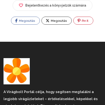
Bejelentkezés a könyvjelzők számára
Megosztás
Megosztás
Pin It
A Virágbolt Portál célja, hogy segítsen megtalálni a
legjobb virágüzleteket – értékelésekkel, képekkel és