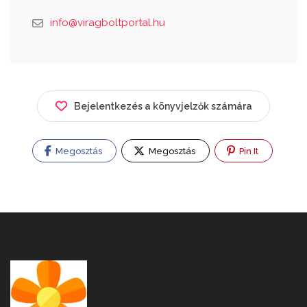
info@viragboltportal.hu
Bejelentkezés a könyvjelzők számára
Megosztás
Megosztás
Pin It