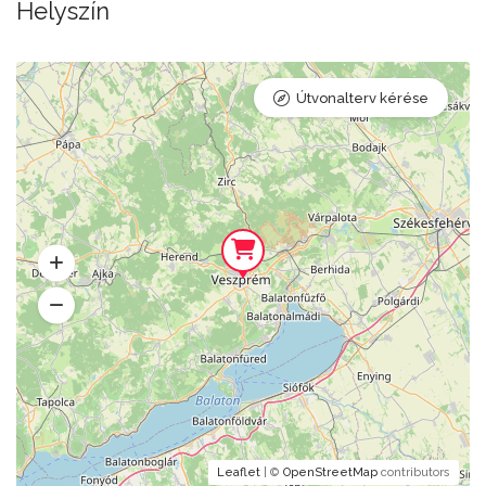
Helyszín
Útvonalterv kérése
Leaflet
| ©
OpenStreetMap
contributors