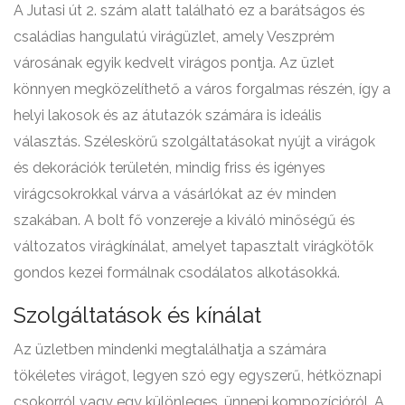
A Jutasi út 2. szám alatt található ez a barátságos és
családias hangulatú virágüzlet, amely Veszprém
városának egyik kedvelt virágos pontja. Az üzlet
könnyen megközelíthető a város forgalmas részén, így a
helyi lakosok és az átutazók számára is ideális
választás. Széleskörű szolgáltatásokat nyújt a virágok
és dekorációk területén, mindig friss és igényes
virágcsokrokkal várva a vásárlókat az év minden
szakában. A bolt fő vonzereje a kiváló minőségű és
változatos virágkínálat, amelyet tapasztalt virágkötők
gondos kezei formálnak csodálatos alkotásokká.
Szolgáltatások és kínálat
Az üzletben mindenki megtalálhatja a számára
tökéletes virágot, legyen szó egy egyszerű, hétköznapi
csokorról vagy egy különleges, ünnepi kompozícióról. A