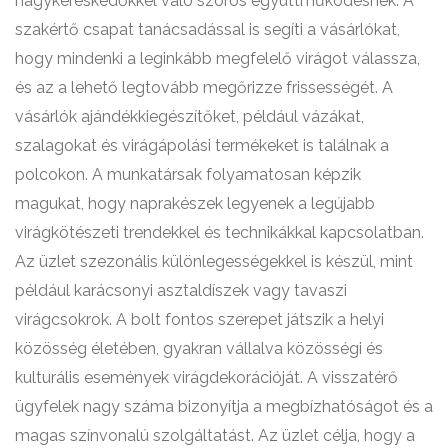
nagykereskedőkkel való szoros együttműködésnek. A
szakértő csapat tanácsadással is segíti a vásárlókat,
hogy mindenki a leginkább megfelelő virágot válassza,
és az a lehető legtovább megőrizze frissességét. A
vásárlók ajándékkiegészítőket, például vázákat,
szalagokat és virágápolási termékeket is találnak a
polcokon. A munkatársak folyamatosan képzik
magukat, hogy naprakészek legyenek a legújabb
virágkötészeti trendekkel és technikákkal kapcsolatban.
Az üzlet szezonális különlegességekkel is készül, mint
például karácsonyi asztaldíszek vagy tavaszi
virágcsokrok. A bolt fontos szerepet játszik a helyi
közösség életében, gyakran vállalva közösségi és
kulturális események virágdekorációját. A visszatérő
ügyfelek nagy száma bizonyítja a megbízhatóságot és a
magas színvonalú szolgáltatást. Az üzlet célja, hogy a