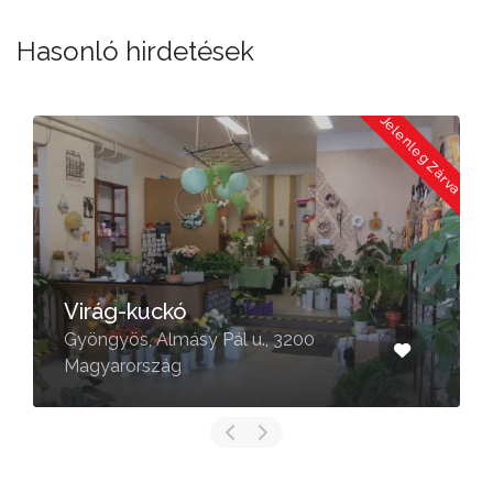
Hasonló hirdetések
a
Jelenleg Zárva
Virág-kuckó
Gyöngyös, Almásy Pál u., 3200
Magyarország