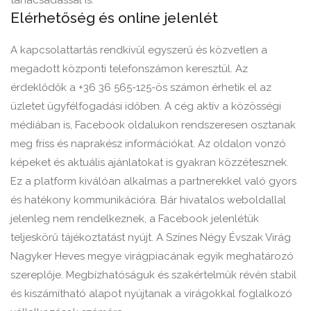
tanácsadással is.
Elérhetőség és online jelenlét
A kapcsolattartás rendkívül egyszerű és közvetlen a
megadott központi telefonszámon keresztül. Az
érdeklődők a +36 36 565-125-ös számon érhetik el az
üzletet ügyfélfogadási időben. A cég aktív a közösségi
médiában is, Facebook oldalukon rendszeresen osztanak
meg friss és naprakész információkat. Az oldalon vonzó
képeket és aktuális ajánlatokat is gyakran közzétesznek.
Ez a platform kiválóan alkalmas a partnerekkel való gyors
és hatékony kommunikációra. Bár hivatalos weboldallal
jelenleg nem rendelkeznek, a Facebook jelenlétük
teljeskörű tájékoztatást nyújt. A Színes Négy Évszak Virág
Nagyker Heves megye virágpiacának egyik meghatározó
szereplője. Megbízhatóságuk és szakértelmük révén stabil
és kiszámítható alapot nyújtanak a virágokkal foglalkozó