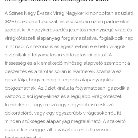
A Színes Négy Évszak Virág Nagyker kimondottan az üzleti
(B2B) szektorra fókuszál, és elsősorban üzleti partnereket
szolgál ki. A nagykereskedés jelentős mennyiségű virág és
virágkötészeti alapanyag forgalmazásával foglalkozik nap
mint nap. A szezonális és egész évben elérhető virágok
biztosítják a folyamatosan változatos kínálatot. A
frissesség és a kiemelkedő minőség alapvető szempont a
beszerzés és a tárolás során is. Partnereik számára ez
garantálja, hogy mindig a legjobb alapanyagokkal
dolgozhatnak. Az üzlet kínálata folyamatosan igazodik a
változó piaci igényekhez és a legújabb virágkötészeti
trendekhez. Legyen szó egy nagyszabású esküvői
dekorációról vagy egy egyszerűbb virágcsokorról, itt
minden szükséges alapanyag megtalálható. A szakértő
csapat készséggel áll a vásárlók rendelkezésére