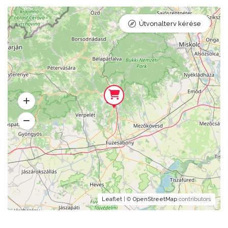
Útvonalterv kérése
Leaflet
| ©
OpenStreetMap
contributors