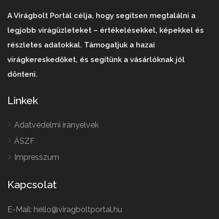
A Virágbolt Portál célja, hogy segítsen megtalálni a
legjobb virágüzleteket – értékelésekkel, képekkel és
részletes adatokkal. Támogatjuk a hazai
virágkereskedőket, és segítünk a vásárlóknak jól
dönteni.
Linkek
Adatvédelmi irányelvek
ÁSZF
Impresszum
Kapcsolat
E-Mail: hello@viragboltportal.hu