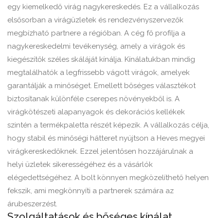
egy kiemelkedő virág nagykereskedés. Ez a vállalkozás
elsősorban a virágüzletek és rendezvényszervezők
megbízható partnere a régióban. A cég fő profilja a
nagykereskedelmi tevékenység, amely a virágok és
kiegészítők széles skáláját kínálja. Kínálatukban mindig
megtalálhatók a legfrissebb vágott virágok, amelyek
garantálják a minőséget. Emellett bőséges választékot
biztosítanak különféle cserepes növényekből is. A
virágkötészeti alapanyagok és dekorációs kellékek
szintén a termékpaletta részét képezik. A vállalkozás célja,
hogy stabil és minőségi hátteret nyújtson a Heves megyei
virágkereskedőknek. Ezzel jelentősen hozzájárulnak a
helyi üzletek sikerességéhez és a vásárlók
elégedettségéhez. A bolt könnyen megközelíthető helyen
fekszik, ami megkönnyíti a partnerek számára az
árubeszerzést.
Szolgáltatások és bőséges kínálat