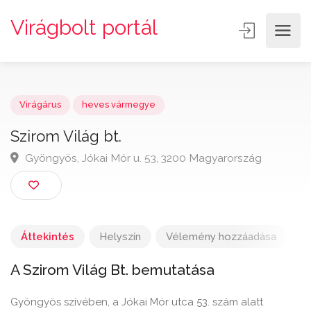
Virágbolt portál
Virágárus
heves vármegye
Szirom Világ bt.
Gyöngyös, Jókai Mór u. 53, 3200 Magyarország
Áttekintés
Helyszín
Vélemény hozzáadása
A Szirom Világ Bt. bemutatása
Gyöngyös szívében, a Jókai Mór utca 53. szám alatt