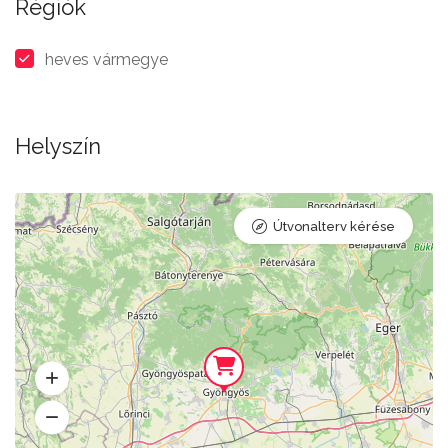
Régiók
heves vármegye
Helyszín
Útvonalterv kérése