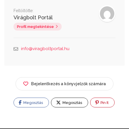
Feltöltötte:
Virágbolt Portál
Profil megtekintése
info@viragboltportal.hu
Bejelentkezés a könyvjelzők számára
Megosztás
Megosztás
Pin It