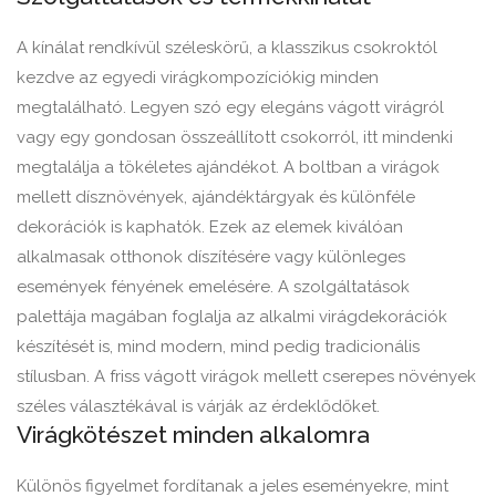
A kínálat rendkívül széleskörű, a klasszikus csokroktól
kezdve az egyedi virágkompozíciókig minden
megtalálható. Legyen szó egy elegáns vágott virágról
vagy egy gondosan összeállított csokorról, itt mindenki
megtalálja a tökéletes ajándékot. A boltban a virágok
mellett dísznövények, ajándéktárgyak és különféle
dekorációk is kaphatók. Ezek az elemek kiválóan
alkalmasak otthonok díszítésére vagy különleges
események fényének emelésére. A szolgáltatások
palettája magában foglalja az alkalmi virágdekorációk
készítését is, mind modern, mind pedig tradicionális
stílusban. A friss vágott virágok mellett cserepes növények
széles választékával is várják az érdeklődőket.
Virágkötészet minden alkalomra
Különös figyelmet fordítanak a jeles eseményekre, mint