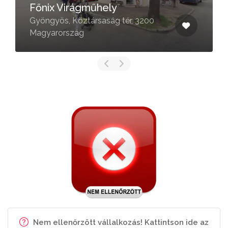
Főnix Virágműhely
Gyöngyös, Köztársaság tér, 3200
Magyarország
Nem ellenőrzött vállalkozás! Kattintson ide az