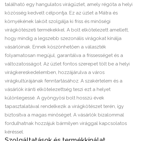
található egy hangulatos virágüzlet, amely régóta a helyi
közösség kedvelt célpontja. Ez az üzlet a Mátra és
környékének lakóit szolgálja ki friss és minőségi
virágkötészeti termékekkel. A bolt elkötelezett amellett,
hogy mindig a legszebb szezonális virágokat kínálja
vásárlóinak. Ennek köszönhetően a választék
folyamatosan megújul, garantálva a frissességet és a
változatosságot. Az üzlet fontos szerepet tölt be a helyi
virágkereskedelemben, hozzájárulva a város
virágkultúrájának fenntartásához. A szakértelem és a
vásárlók iránti elkötelezettség teszi ezt a helyet
különlegessé. A gyöngyösi bolt hosszú évek
tapasztalatával rendelkezik a virágkötészet terén, így
biztosítva a magas minőséget. A vásárlók bizalommal
fordulhatnak hozzájuk bármilyen virággal kapcsolatos
kéréssel.
Szolgáltatások és termékkínálat