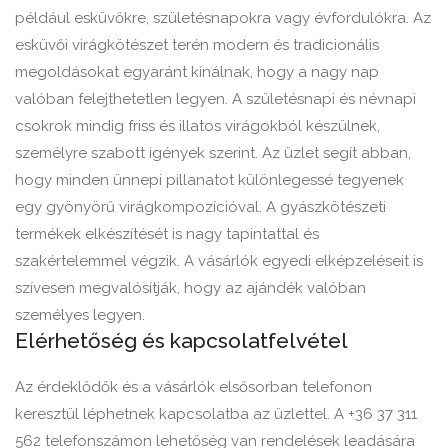
például esküvőkre, születésnapokra vagy évfordulókra. Az
esküvői virágkötészet terén modern és tradicionális
megoldásokat egyaránt kínálnak, hogy a nagy nap
valóban felejthetetlen legyen. A születésnapi és névnapi
csokrok mindig friss és illatos virágokból készülnek,
személyre szabott igények szerint. Az üzlet segít abban,
hogy minden ünnepi pillanatot különlegessé tegyenek
egy gyönyörű virágkompozícióval. A gyászkötészeti
termékek elkészítését is nagy tapintattal és
szakértelemmel végzik. A vásárlók egyedi elképzeléseit is
szívesen megvalósítják, hogy az ajándék valóban
személyes legyen.
Elérhetőség és kapcsolatfelvétel
Az érdeklődők és a vásárlók elsősorban telefonon
keresztül léphetnek kapcsolatba az üzlettel. A +36 37 311
562 telefonszámon lehetőség van rendelések leadására