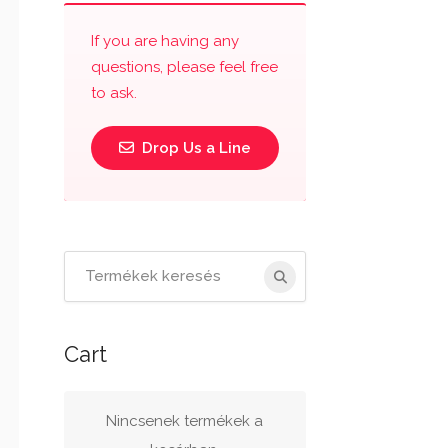
If you are having any
questions, please feel free
to ask.
Drop Us a Line
Cart
Nincsenek termékek a