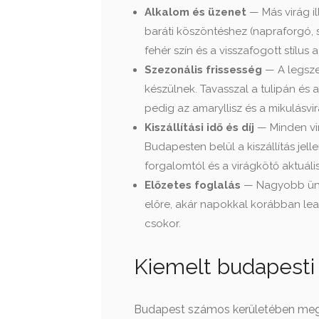
Alkalom és üzenet
— Más virág il
baráti köszöntéshez (napraforgó, 
fehér szín és a visszafogott stílus
Szezonális frissesség
— A legsze
készülnek. Tavasszal a tulipán és a 
pedig az amaryllisz és a mikulásv
Kiszállítási idő és díj
— Minden virá
Budapesten belül a kiszállítás jel
forgalomtól és a virágkötő aktuális
Előzetes foglalás
— Nagyobb ünne
előre, akár napokkal korábban lea
csokor.
Kiemelt budapesti 
Budapest számos kerületében megta