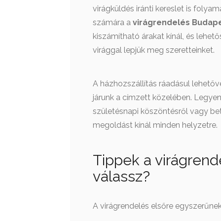
virágküldés iránti kereslet is foly
számára a
virágrendelés Budap
kiszámítható árakat kínál, és lehet
virággal lepjük meg szeretteinket.
A házhozszállítás ráadásul lehetőv
járunk a címzett közelében. Legyen
születésnapi köszöntésről vagy be
megoldást kínál minden helyzetre.
Tippek a virágrend
válassz?
A virágrendelés elsőre egyszerűne