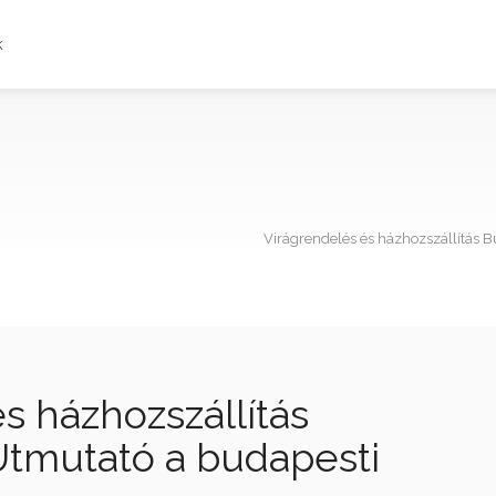
k
Virágrendelés és házhozszállítás 
s házhozszállítás
tmutató a budapesti