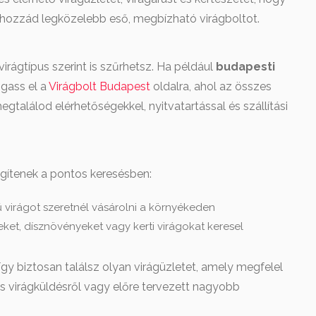
a hozzád legközelebb eső, megbízható virágboltot.
virágtípus szerint is szűrhetsz. Ha például
budapesti
ogass el a
Virágbolt Budapest
oldalra, ahol az összes
egtalálod elérhetőségekkel, nyitvatartással és szállítási
egítenek a pontos keresésben:
 virágot szeretnél vásárolni a környékeden
et, dísznövényeket vagy kerti virágokat keresel
gy biztosan találsz olyan virágüzletet, amely megfelel
s virágküldésről vagy előre tervezett nagyobb