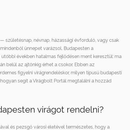
 — születésnap, névnap, házassági évforduló, vagy csak
 mindenből ünnepet varázsol. Budapesten a
z utóbbi években hatalmas fejlődésen ment keresztül: ma
rán belül az ajtónkig érhet a csokor. Ebben az
rdemes figyelni virágrendeléskor, milyen típusú budapesti
 hogyan segít a Virágbolt Portál megtalálni a hozzád
apesten virágot rendelni?
ával és pezsgő városi életével természetes, hogy a