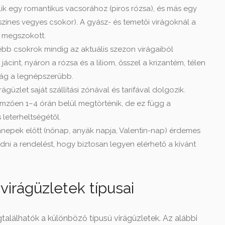
lik egy romantikus vacsorához (piros rózsa), és más egy
színes vegyes csokor). A gyász- és temetői virágoknál a
 a megszokott.
bb csokrok mindig az aktuális szezon virágaiból
jácint, nyáron a rózsa és a liliom, ősszel a krizantém, télen
irág a legnépszerűbb.
güzlet saját szállítási zónával és tarifával dolgozik.
lemzően 1–4 órán belül megtörténik, de ez függ a
 leterheltségétől.
pek előtt (nőnap, anyák napja, Valentin-nap) érdemes
dni a rendelést, hogy biztosan legyen elérhető a kívánt
virágüzletek típusai
lálhatók a különböző típusú virágüzletek. Az alábbi