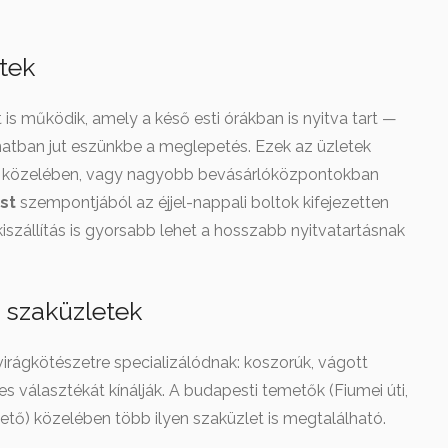
etek
is működik, amely a késő esti órákban is nyitva tart —
lanatban jut eszünkbe a meglepetés. Ezek az üzletek
 közelében, vagy nagyobb bevásárlóközpontokban
st
szempontjából az éjjel-nappali boltok kifejezetten
 kiszállítás is gyorsabb lehet a hosszabb nyitvatartásnak
 szaküzletek
virágkötészetre specializálódnak: koszorúk, vágott
es választékát kínálják. A budapesti temetők (Fiumei úti,
ető) közelében több ilyen szaküzlet is megtalálható.