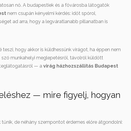
amatosan nő. A budapestiek és a fővárosba látogatók
est
nem csupán kényelmi kérdés: időt spórol,
őséget ad arra, hogy a legváratlanabb pillanatban is
é teszi, hogy akkor is küldhessünk virágot, ha éppen nem
 szó munkahelyi meglepetésről, távolról küldött
teglátogatásról — a
virág házhozszállítás Budapest
eléshez — mire figyelj, hogyan
k tűnik, de néhány szempontot érdemes előre átgondolni: