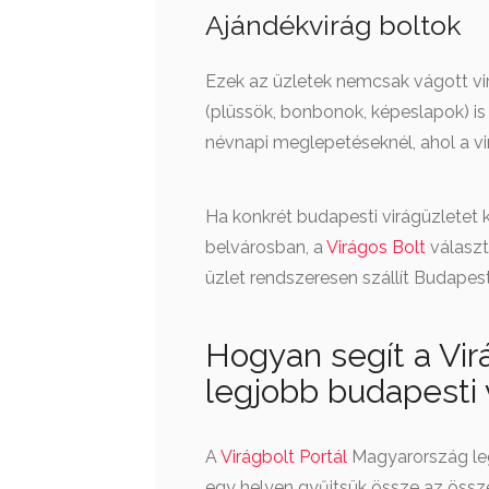
Ajándékvirág boltok
Ezek az üzletek nemcsak vágott vi
(plüssök, bonbonok, képeslapok) is
névnapi meglepetéseknél, ahol a vir
Ha konkrét budapesti virágüzletet 
belvárosban, a
Virágos Bolt
választ
üzlet rendszeresen szállít Budapest
Hogyan segít a Vir
legjobb budapesti 
A
Virágbolt Portál
Magyarország leg
egy helyen gyűjtsük össze az összes