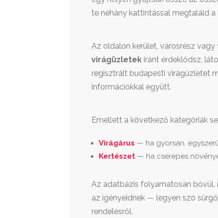
te néhány kattintással megtaláld 
Az oldalon kerület, városrész vagy 
virágüzletek
iránt érdeklődsz, lát
regisztrált budapesti virágüzletet m
információkkal együtt.
Emellett a következő kategóriák s
Virágárus
— ha gyorsan, egyszerű
Kertészet
— ha cserepes növények
Az adatbázis folyamatosan bővül, í
az igényeidnek — legyen szó sürgő
rendelésről.