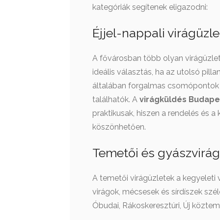
kategóriák segítenek eligazodni:
Éjjel-nappali virágüzl
A fővárosban több olyan virágüzlet 
ideális választás, ha az utolsó pil
általában forgalmas csomópontok
találhatók. A
virágküldés Budape
praktikusak, hiszen a rendelés és a
köszönhetően.
Temetői és gyászvirág
A temetői virágüzletek a kegyeleti 
virágok, mécsesek és sírdíszek szél
Óbudai, Rákoskeresztúri, Új köztem