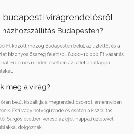
 budapesti virágrendelésről
g házhozszállítás Budapesten?
3.000 Ft között mozog Budapesten belül, az üzlettől és a
let bizonyos összeg felett (pl. 8.000–10.000 Ft vásárlás
kínál. Érdemes minden esetben az üzlet adatlapján
eleket.
ik meg a virág?
órán belül kiszállítja a megrendelt csokrot, amennyiben
énik. Esti vagy hétvégi rendelés esetén a kiszállítás
ó. Sürgős esetben keresd az éjjel-nappali üzleteket,
blakkal dolgoznak.