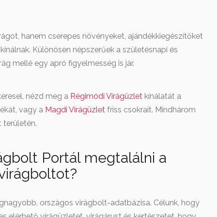
rágot, hanem cserepes növényeket, ajándékkiegészítőket
 kínálnak. Különösen népszerűek a születésnapi és
ág mellé egy apró figyelmesség is jár.
keresel, nézd meg a
Régimódi Virágüzlet
kínálatát a
ékát, vagy a
Magdi Virágüzlet
friss csokrait. Mindhárom
 területén.
ágbolt Portál megtalálni a
virágboltot?
nagyobb, országos virágbolt-adatbázisa. Célunk, hogy
 elérhető virágüzletet, virágárust és kertészetet, hogy